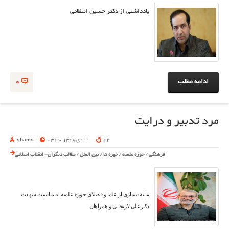
یادداشتی از دکتر حسین انتظامی
ادامه مطلب
0
مرد تدبیر و درایت
24
11 دی 1348, 03:30
shams
فرهنگی
/
حوزه علمیه
/
چهره ها
/
بین الملل
/
مطالب دیگران- انقلاب اسلامی
بیانیۀ شماری از علما و فضلای حوزۀ علمیه به مناسبت شهادت
دکترعلی لاریجانی و همراهان