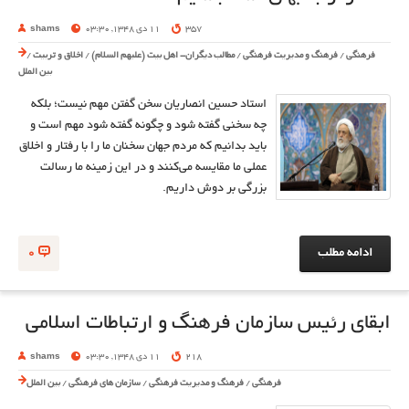
357
11 دی 1348, 03:30
shams
فرهنگی
/
فرهنگ و مدیریت فرهنگی
/
مطالب دیگران- اهل بیت (علیهم السلام)
/
اخلاق و تربیت
/
بین الملل
استاد حسین انصاریان سخن گفتن مهم نیست؛ بلکه
چه سخنی گفته شود و چگونه گفته شود مهم است و
باید بدانیم که مردم جهان سخنان ما را با رفتار و اخلاق
عملی ما مقایسه می‌کنند و در این زمینه ما رسالت
بزرگی بر دوش داریم.
ادامه مطلب
0
ابقای رئیس سازمان فرهنگ و ارتباطات اسلامی
218
11 دی 1348, 03:30
shams
فرهنگی
/
فرهنگ و مدیریت فرهنگی
/
سازمان های فرهنگی
/
بین الملل