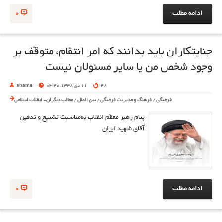
ادامه مطلب
0
جنایتکاران باید بدانند که امر انتقام، متوقّف بر
وجود شخص من یا سایر مسئولان نیست
48
11 دی 1348, 03:30
shams
فرهنگی
/
فرهنگ و مدیریت فرهنگی
/
بین الملل
/
مطالب دیگران- انقلاب اسلامی
پیام رهبر معظّم انقلاب به‌مناسبت تشییع و تدفین
آقای شهید ایران
ادامه مطلب
0