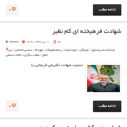
ادامه مطلب
0
شهادت فرهیخته ای کم نظیر
38
11 دی 1348, 03:30
shams
یادداشت مدیرمسئول
/
فرهنگی
/
حوزه علمیه
/
رسانه مطبوعات
/
چهره ها
/
سیاسی اجتماعی
/
بین
الملل
/
مطالب دیگران- انقلاب اسلامی
تسلیت شهادت دکترعلی لاریجانی ره
ادامه مطلب
0