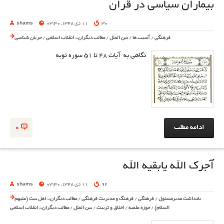
بیماران سیاسی در قران
30
11 دی 1348, 03:30
shams
فرهنگی
/
آسیب ها
/
بین الملل
/
مطالب دیگران- انقلاب اسلامی
/
جریان شناسی
نگاهی به آیات ۴۸ تا 51 سوره توبه
ادامه مطلب
0
آجرک الله یابقیه الله
92
11 دی 1348, 03:30
shams
یادداشت مدیرمسئول
/
فرهنگی
/
فرهنگ و مدیریت فرهنگی
/
مطالب دیگران- اهل بیت (علیهم
السلام)
/
حوزه علمیه
/
اخلاق و تربیت
/
بین الملل
/
مطالب دیگران- انقلاب اسلامی