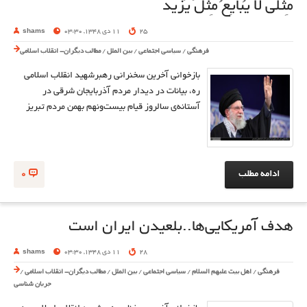
مِثلی لا یُبایِعُ مِثلَ یَزید
25
11 دی 1348, 03:30
shams
فرهنگی
/
سیاسی اجتماعی
/
بین الملل
/
مطالب دیگران- انقلاب اسلامی
بازخوانی آخرین سخنرانی رهبرشهید انقلاب اسلامی
ره، بیانات در دیدار مردم آذربایجان شرقی در
آستانه‌ی سالروز قیام بیست‌ونهم بهمن مردم تبریز
ادامه مطلب
0
هدف آمریکایی‌ها..بلعیدن ایران است
28
11 دی 1348, 03:30
shams
فرهنگی
/
اهل بیت علیهم السلام
/
سیاسی اجتماعی
/
بین الملل
/
مطالب دیگران- انقلاب اسلامی
/
جریان شناسی