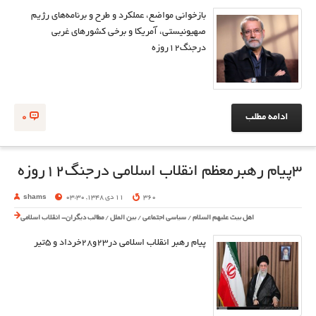
بازخوانی مواضع، عملکرد و طرح و برنامه‌های رژیم
صهیونیستی، آمریکا و برخی کشورهای غربی
درجنگ12روزه
ادامه مطلب
0
3پیام رهبرمعظم انقلاب اسلامی درجنگ12روزه
360
11 دی 1348, 03:30
shams
اهل بیت علیهم السلام
/
سیاسی اجتماعی
/
بین الملل
/
مطالب دیگران- انقلاب اسلامی
پیام رهبر انقلاب اسلامی در23و28خرداد و 5تیر