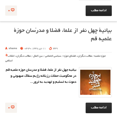
ادامه مطلب
0
بیانیۀ چهل نفر از علما، فضلا و مدرّسان حوزۀ
علمیه قم
339
11 دی 1348, 03:30
shams
حوزه علمیه
/
مطالب دیگران- فضلای حوزه
/
سیاسی اجتماعی
/
بین الملل
/
مطالب دیگران- انقلاب
اسلامی
بیانیه چهل نفر از علما، فضلا و مدرسان حوزه علمیه قم
در محکومیت حملات رزیلانه رژیم سفاک صهیونی و
دعوت به تسلیم و تهدید به ترور...
ادامه مطلب
0