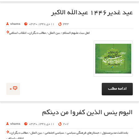
عید غدیر1446 عیدالله الاکبر
343
11 دی 1348, 03:30
shams
اهل بیت علیهم السلام
/
بین الملل
/
مطالب دیگران- انقلاب اسلامی
ادامه مطلب
0
الیوم یئس الذین کفروا من دینکم
207
11 دی 1348, 03:30
shams
یادداشت مدیرمسئول
/
جستارهای فرهنگی سیاسی
/
سیاسی اجتماعی
/
بین الملل
/
مطالب دیگران-
انقلاب اسلامی