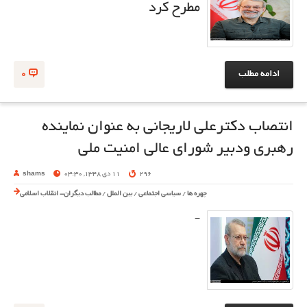
مطرح کرد
ادامه مطلب
0
انتصاب دکترعلی لاریجانی به عنوان نماینده
رهبری ودبیر شورای عالی امنیت ملی
296
11 دی 1348, 03:30
shams
چهره ها
/
سیاسی اجتماعی
/
بین الملل
/
مطالب دیگران- انقلاب اسلامی
-