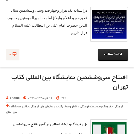
دراستانه یک هزار وچهارصد وسی وششمین سال
غدیرخم و اعلام وابلاغ امامت امیرالمومنین یعسوب
الدین حضرت امام علی بن ابیطالب علیه السلام
قرار داریم.
ادامه مطلب
0
افتتاح سی‌وششمین نمایشگاه بین‌المللی کتاب
تهران
366
11 دی 1348, 03:30
shams
فرهنگی
/
فرهنگ و مدیریت فرهنگی
/
اخبار ومسائل کتاب
/
سازمان های فرهنگی
/
اخبار نمایشگاه
/
بین الملل
وزیر فرهنگ و ارشاد اسلامی در آیین افتتاح سی‌وششمین