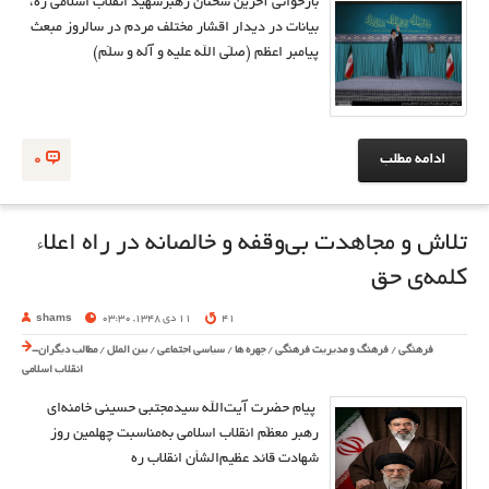
بازخوانی آخرین سخنان رهبرشهید انقلاب اسلامی ره،
بیانات در دیدار اقشار مختلف مردم در سالروز مبعث
پیامبر اعظم (صلّی الله علیه و آله و سلّم)
ادامه مطلب
0
تلاش و مجاهدت بی‌وقفه و خالصانه در راه اعلاء
کلمه‌ی حق
41
11 دی 1348, 03:30
shams
فرهنگی
/
فرهنگ و مدیریت فرهنگی
/
چهره ها
/
سیاسی اجتماعی
/
بین الملل
/
مطالب دیگران-
انقلاب اسلامی
پیام حضرت آیت‌الله سیدمجتبی حسینی خامنه‌ای
رهبر معظّم انقلاب اسلامی به‌مناسبت چهلمین روز
شهادت قائد عظیم‌الشأن انقلاب ره