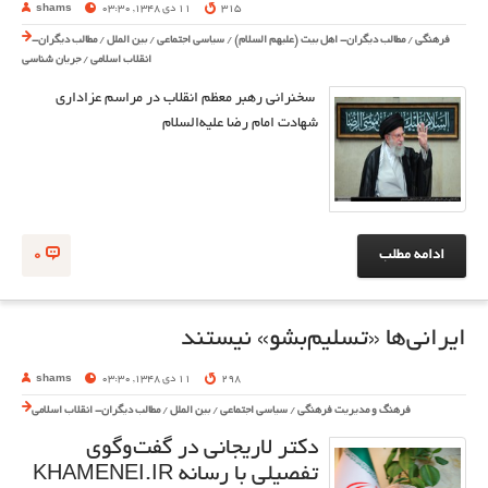
315
11 دی 1348, 03:30
shams
فرهنگی
/
مطالب دیگران- اهل بیت (علیهم السلام)
/
سیاسی اجتماعی
/
بین الملل
/
مطالب دیگران-
انقلاب اسلامی
/
جریان شناسی
سخنرانی رهبر معظم انقلاب در مراسم عزاداری
شهادت امام رضا علیه‌السلام
ادامه مطلب
0
ایرانی‌ها «تسلیم‌بشو» نیستند
298
11 دی 1348, 03:30
shams
فرهنگ و مدیریت فرهنگی
/
سیاسی اجتماعی
/
بین الملل
/
مطالب دیگران- انقلاب اسلامی
دکتر لاریجانی در گفت‌وگوی
تفصیلی با رسانه KHAMENEI.IR