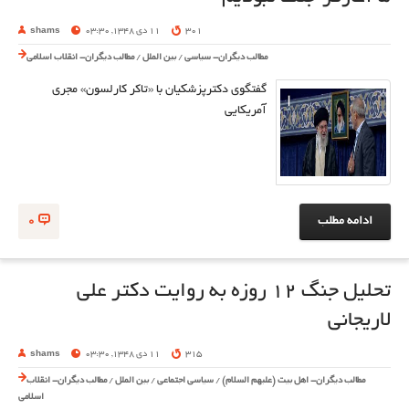
301
11 دی 1348, 03:30
shams
مطالب دیگران- سیاسی
/
بین الملل
/
مطالب دیگران- انقلاب اسلامی
گفتگوی دکترپزشکیان با «تاکر کارلسون» مجری
آمریکایی
ادامه مطلب
0
تحلیل جنگ ۱۲ روزه به روایت دکتر علی
لاریجانی
315
11 دی 1348, 03:30
shams
مطالب دیگران- اهل بیت (علیهم السلام)
/
سیاسی اجتماعی
/
بین الملل
/
مطالب دیگران- انقلاب
اسلامی