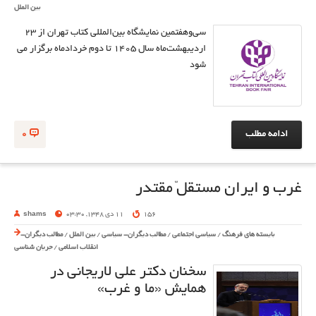
بین الملل
سی‌وهفتمین نمایشگاه بین‌المللی کتاب تهران از ۲۳
اردیبهشت‌ماه سال ۱۴۰۵ تا دوم خردادماه برگزار می
شود
ادامه مطلب
0
غرب و ایران مستقلّ مقتدر
156
11 دی 1348, 03:30
shams
بایسته های فرهنگ
/
سیاسی اجتماعی
/
مطالب دیگران- سیاسی
/
بین الملل
/
مطالب دیگران-
انقلاب اسلامی
/
جریان شناسی
سخنان دکتر علی لاریجانی در
همایش «ما و غرب»