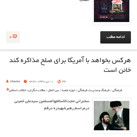
انقلاب
ادامه مطلب
0
هرکس بخواهد با آمریکا برای صلح مذاکره کند
خائن است
43
11 دی 1348, 03:30
shams
فرهنگی
/
فرهنگ و مدیریت فرهنگی
/
حوزه علمیه
/
بین الملل
/
مطالب دیگران- انقلاب اسلامی
سخنرانی حجت‌الاسلام‌والمسلمین سیدعلی خمینی
درمراسم رهبرشهیدره درقم