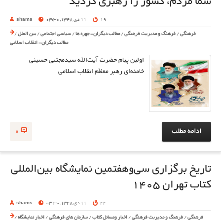
شما مردم، کشور را رهبری کردید
19
11 دی 1348, 03:30
shams
فرهنگی
/
فرهنگ و مدیریت فرهنگی
/
مطالب دیگران- چهره ها
/
سیاسی اجتماعی
/
بین الملل
/
مطالب دیگران- انقلاب اسلامی
اولین پیام حضرت آیت‌الله سیدمجتبی حسینی
خامنه‌ای رهبر معظّم انقلاب اسلامی
ادامه مطلب
0
تاریخ برگزاری سی‌وهفتمین نمایشگاه بین‌المللی
کتاب تهران 1405
44
11 دی 1348, 03:30
shams
فرهنگی
/
فرهنگ و مدیریت فرهنگی
/
اخبار ومسائل کتاب
/
سازمان های فرهنگی
/
اخبار نمایشگاه
/