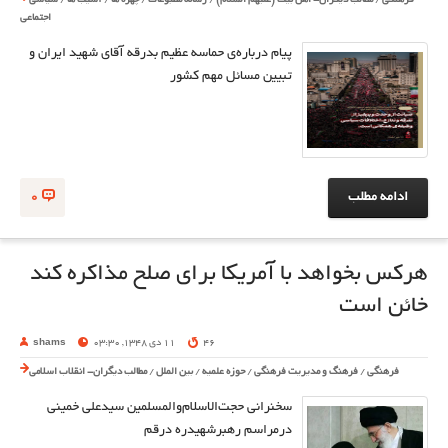
فرهنگی
/
مطالب دیگران- اهل بیت (علیهم السلام)
/
رسانه مطبوعات
/
چهره ها
/
آسیب ها
/
سیاسی
اجتماعی
پیام درباره‌ی حماسه عظیم بدرقه آقای شهید ایران و
تبیین مسائل مهم کشور
ادامه مطلب
0
هرکس بخواهد با آمریکا برای صلح مذاکره کند
خائن است
46
11 دی 1348, 03:30
shams
فرهنگی
/
فرهنگ و مدیریت فرهنگی
/
حوزه علمیه
/
بین الملل
/
مطالب دیگران- انقلاب اسلامی
سخنرانی حجت‌الاسلام‌والمسلمین سیدعلی خمینی
درمراسم رهبرشهیدره درقم