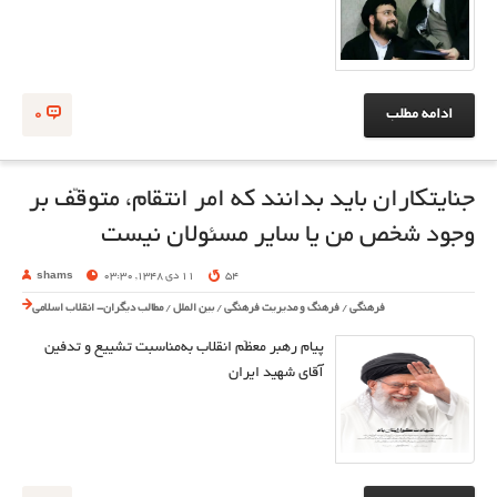
ادامه مطلب
0
جنایتکاران باید بدانند که امر انتقام، متوقّف بر
وجود شخص من یا سایر مسئولان نیست
54
11 دی 1348, 03:30
shams
فرهنگی
/
فرهنگ و مدیریت فرهنگی
/
بین الملل
/
مطالب دیگران- انقلاب اسلامی
پیام رهبر معظّم انقلاب به‌مناسبت تشییع و تدفین
آقای شهید ایران