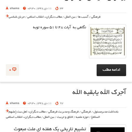
34
11 دی 1348, 03:30
shams
فرهنگی
/
آسیب ها
/
بین الملل
/
مطالب دیگران- انقلاب اسلامی
/
جریان شناسی
نگاهی به آیات ۴۸ تا 51 سوره توبه
ادامه مطلب
0
آجرک الله یابقیه الله
97
11 دی 1348, 03:30
shams
یادداشت مدیرمسئول
/
فرهنگی
/
فرهنگ و مدیریت فرهنگی
/
مطالب دیگران- اهل بیت (علیهم
السلام)
/
حوزه علمیه
/
اخلاق و تربیت
/
بین الملل
/
مطالب دیگران- انقلاب اسلامی
تشییع تاریخی یک هفته ای ملت مبعوث