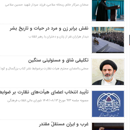
سخنان سرکار خانم ریحانه سلامی، فرزند سردار شهید حسین سلامی
نقش برابر زن و مرد در حیات و تاریخ بشر
دیدار هزاران نفر از زنان و دختران با رهبر انقلاب
تکلیفی شاق و مسئولیتی سنگین
سخنی بااعضای محترم هیات نظارت برضوابط نشر کتاب بزرگسال و کود
تأیید انتخاب اعضای هیأت­‌های نظارت بر ضوابط
مصوبه جلسه ۹۲۳ مورخ ۱۴۰۴/۰۸/۱۳ شورای عالی انقلاب فرهنگی
غرب و ایران مستقلّ مقتدر