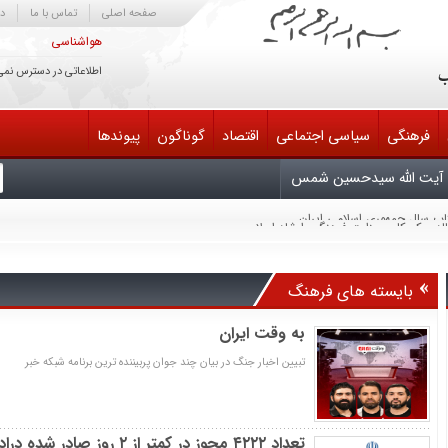
صفحه اصلی
تماس با ما
در
هواشناسی
اطلاعاتی در دسترس نمی
فرهنگی
سیاسی اجتماعی
اقتصاد
گوناگون
پیوندها
آیت الله سیدحسین شمس
یش سوم دایرةالمعارف کتابداری و اطلاع‌رسانی
یران
لح مذاکره کند خائن است
 انتقام، متوقّف بر وجود شخص من یا سایر مسئولان نیست
بایسته های فرهنگ
ابناک آسمان امامت و ولایت تسلیت باد
به وقت ایران
تاب سال جمهوری اسلامی ایران
تبیین اخبار جنگ در بیان چند جوان پربیننده ترین برنامه شبکه خبر
تعداد ۴۲۲۲ مجوز در کمتر از ۲ روز صادر شده دراداره کتاب صادره شده!!