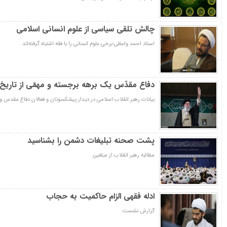
چالش تلقی سیاسی از علوم انسانی اسلامی
استاد احمد واعظی:برخی علوم انسانی را با فقه اشتباه گرفته‌اند
دفاع مقدّس یک برهه‌ برجسته و مهمّی از تاریخ
بیانات رهبر انقلاب اسلامی در دیدار پیشکسوتان و فعالان دفاع مقدس 
پشت صحنه تبلیغات دشمن را بشناسید
مطالبه رهبر انقلاب از مبلغین
ادله فقهی الزام حاکمیت به حجاب
گزارش نشست