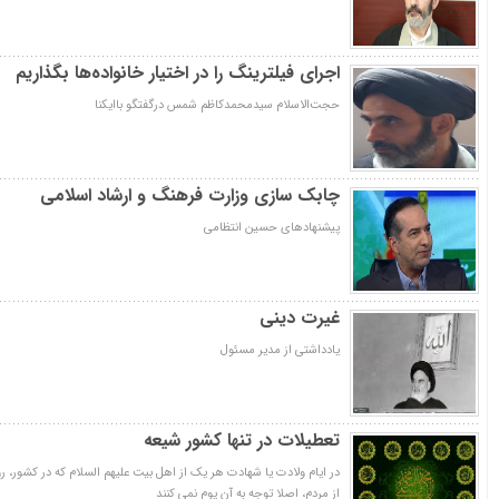
اجرای فیلترینگ را در اختیار خانواده‌ها بگذاریم
حجت‌الاسلام سیدمحمدکاظم شمس درگفتگو باایکنا
چابک سازی وزارت فرهنگ و ارشاد اسلامی
پیشنهادهای حسین انتظامی
غیرت دینی
یادداشتی از مدیر مسئول
تعطیلات در تنها کشور شیعه
در ایام ولادت یا شهادت هر یک از اهل بیت علیهم السلام که در کشور، 
از مردم، اصلا توجه به آن یوم نمی کنند