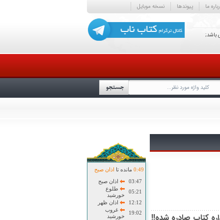
باره ما
پیوندها
نسخه موبایل
 باشد;
49
:
0
مانده تا
اذان صبح
03:47
اذان صبح
طلوع
05:21
خورشید
12:12
اذان ظهر
غروب
19:02
خورشید