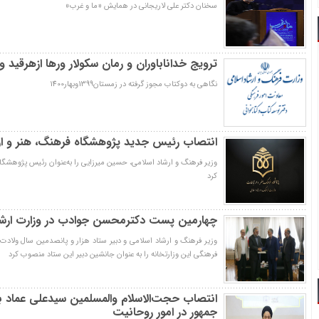
سخنان دکتر علی لاریجانی در همایش «ما و غرب»
ترویج خداناباوران و رمان سکولار ورها ازهرقید و
نگاهی به دوکتاب مجوز گرفته در زمستان1399وبهار1400
انتصاب رئیس جدید پژوهشگاه فرهنگ، هنر و ار
وزیر فرهنگ و ارشاد اسلامی، حسین میرزایی را به‌عنوان رئیس پژوهشگا
کرد
چهارمین پست دکترمحسن جوادب در وزارت ارشا
وزیر فرهنگ و ارشاد اسلامی و دبیر ستاد هزار و پانصدمین سال ولاد
فرهنگی این وزارتخانه را به عنوان جانشین دبیر این ستاد منصوب کرد
انتصاب حجت‌الاسلام والمسلمین سیدعلی عماد
جمهور در امور روحانیت