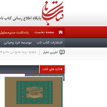
صفحه نخست
یادداشت مدیرمسئول
انتشارات کتاب ناب
موسسه خرد وحیانی
آخرین اخبار
حقوق مؤلف در تله قانون ۶۰ ساله و کم کاری وزارت فرهنگ وارشاد اسلامی
فراخوان مشارکت در تدوین ویرا
ملّت عظیم‌الشّأن و شگفتی‌ساز ا
هرکس بخواهد با آمریکا برای ص
جنایتکاران باید بدانند که امر
تازه های کتاب
سال روز شهادت چهارمین اختر ت
بیماران سیاسی در قران
تازه های انتشارات کتاب ناب
آجرک الله یابقیه الله
گزارشی از نشست بعثت خون
فراخوان چهل‌وچهارمین جایزه ک