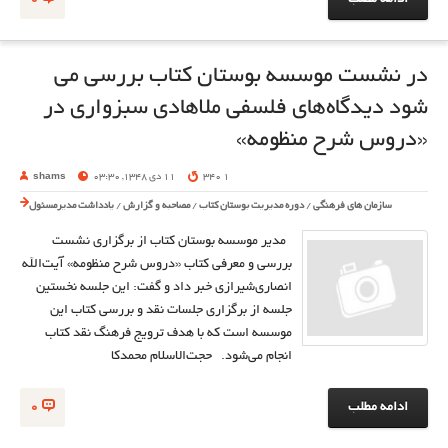
در نشست موسسه بوستان كتاب بررسی می
شود ديدگاه‌هاي فلسفی ملاهادی سبزواری در
«دروس شرح منظومه»
1 340
11 دی 1348, 03:30
shams
سازمان های فرهنگی
/
دوره مدیریت بوستان کتاب
/
مصاحبه و گزارش
/
یادداشت مدیرمسئول
مدير موسسه بوستان كتاب از برگزاري نشست
بررسي و معرفي كتاب «دروس شرح منظومه» آيت‌الله
انصاري‌شيرازي خبر داد و گفت: اين جلسه نخستين
جلسه از برگزاري جلسات نقد و بررسي كتاب اين
موسسه است كه با هدف ترويج فرهنگ نقد كتاب
انجام مي‌شود. حجت‌الاسلام محمدكا
ادامه مطلب
0