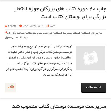
چاپ 20 دوره كتاب های بزرگان حوزه افتخار
بزرگی برای بوستان كتاب است
1 877
11 دی 1348, 03:30
shams
سازمان های فرهنگی
/
فرهنگ و مدیریت فرهنگی
/
دوره مدیریت بوستان کتاب
/
مصاحبه و گزارش
/
یادداشت مدیرمسئول
گروه انديشه و علم: مراسم توديع و معارفه مدير
موسسه بوستان كتاب مركز چاپ و نشر دفتر تبليغات
اسلامی با حضور رييس و مديران اين دفتر، و اعضای
هيات مديره موسسه بوستان كتاب برگزار شد. .......
به گزارش خبرگزاری قرآنی ايران(ايكنا) شعبه قم در
اين مراسم كه در سالن
ادامه مطلب
0
سرپرست موسسه بوستان کتاب منصوب شد