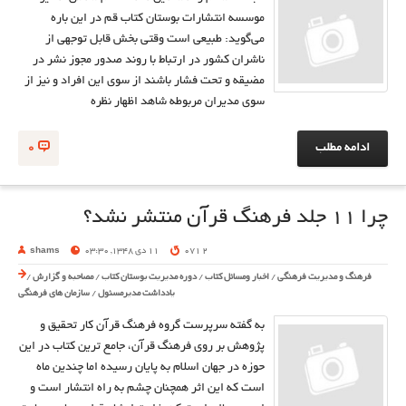
موسسه انتشارات بوستان کتاب قم در این باره
می‌گوید: طبیعی است وقتی بخش قابل توجهی از
ناشران کشور در ارتباط با روند صدور مجوز نشر در
مضیقه و تحت فشار باشند از سوی این افراد و نیز از
سوی مدیران مربوطه شاهد اظهار نظره
ادامه مطلب
0
چرا 11 جلد فرهنگ قرآن منتشر نشد؟
2 071
11 دی 1348, 03:30
shams
فرهنگ و مدیریت فرهنگی
/
اخبار ومسائل کتاب
/
دوره مدیریت بوستان کتاب
/
مصاحبه و گزارش
/
یادداشت مدیرمسئول
/
سازمان های فرهنگی
به گفته سرپرست گروه فرهنگ قرآن کار تحقیق و
پژوهش بر روی فرهنگ قرآن، جامع ترین کتاب در این
حوزه در جهان اسلام به پایان رسیده اما چندین ماه
است که این اثر همچنان چشم به راه انتشار است و