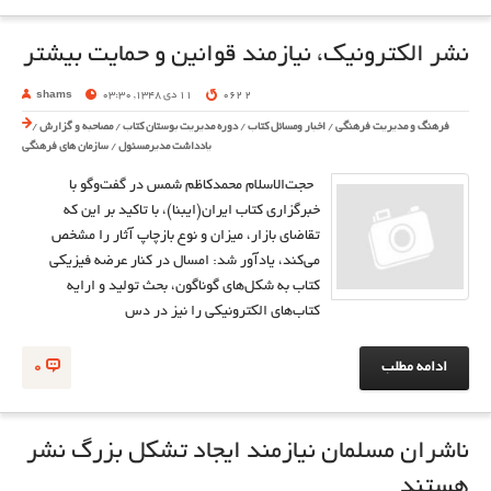
نشر الكترونيك، نيازمند قوانين و حمايت بيشتر
2 062
11 دی 1348, 03:30
shams
فرهنگ و مدیریت فرهنگی
/
اخبار ومسائل کتاب
/
دوره مدیریت بوستان کتاب
/
مصاحبه و گزارش
/
یادداشت مدیرمسئول
/
سازمان های فرهنگی
حجت‌الاسلام محمدكاظم شمس در گفت‌وگو با
خبرگزاري كتاب ايران(ايبنا)، با تاكيد بر اين كه
تقاضاي بازار، ميزان و نوع بازچاپ‌ آثار را مشخص
مي‌كند، يادآور شد: امسال در كنار عرضه فيزيكي
كتاب به شكل‌هاي گوناگون، بحث توليد و ارايه
كتاب‌هاي الكترونيكي را نيز در دس
ادامه مطلب
0
ناشران مسلمان نيازمند ايجاد تشکل بزرگ نشر
هستند