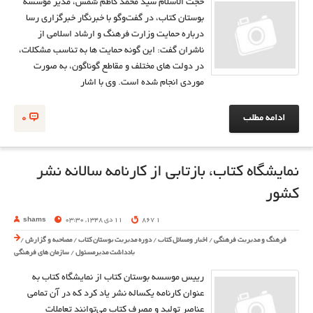
حجت الاسلام سيد محمد كاظم شمس، مدير مؤسسه
بوستان كتاب، در گفت‌و‌گو با خبرنگار خبرگزاري رسا
درباره حمايت وزارت فرهنگ و ارشاد اسلامي از
ناشران گفت: اين گونه حمايت ها به تناسب مشكلات،
در دولت هاي مختلف و مقاطع گوناگون، به صورت
موردي انجام شده است. وي با اشار
ادامه مطلب
0
نمايشگاه كتاب، بازتابی از كارنامه سالانه نشر
كشور
1 867
11 دی 1348, 03:30
shams
فرهنگ و مدیریت فرهنگی
/
اخبار ومسائل کتاب
/
دوره مدیریت بوستان کتاب
/
مصاحبه و گزارش
/
یادداشت مدیرمسئول
/
سازمان های فرهنگی
رييس موسسه بوستان كتاب از نمايشگاه كتاب به
عنوان كارنامه يكساله نشر ياد كرد كه در آن تمامي
عناصر توليد و مصرف كتاب مي‌توانند تعاملات