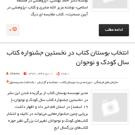
نوشته دکتر احمد بهشتی، «پژوهشی در فلسفه
اسلامی» نوشته عزیز الله صابری و کتاب «پژوهشی در
آیین مسحیت»، کتاب مقایسه ای دیگ
ادامه مطلب
0
انتخاب بوستان كتاب در نخستين جشنواره كتاب
سال كودك و نوجوان
1 665
11 دی 1348, 03:30
shams
سازمان های فرهنگی
/
دوره مدیریت بوستان کتاب
/
مصاحبه و گزارش
/
یادداشت مدیرمسئول
مدير موسسه بوستان كتاب از برگزيده شدن اين نشر
در «نخستين جشنواره كتاب سال كودك و نوجوان»(
19 اسفند) در استان قم خبر داد و اظهار داشت:
برپايي چنين جشنواره‌هايي مي‌تواند در تاليف و انتشار
كتاب‌هاي كودك و نوجوانان تغييرات بزرگي نظير حوزه
كتاب‌هاي بزرگسال ايج