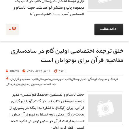
جارى توسط انتشارات بوستان كتاب در قالب يك
مجموعه چاپ و منتشر خواهد شد. حجت الاسلام و
المسلمين "سيد محمد كاظم شمس" با
ادامه مطلب
0
خلق ترجمه اختصاصی اولين گام در ساده‌سازی
مفاهيم قرآن برای نوجوانان است
1 494
11 دی 1348, 03:30
shams
فرهنگ و مدیریت فرهنگی
/
اخبار ومسائل کتاب
/
دوره مدیریت بوستان کتاب
/
مصاحبه و گزارش
/
یادداشت مدیرمسئول
/
سازمان های فرهنگی
حجت‌الاسلام والمسلمين «محمدكاظم شمس» مدير
مؤسسه بوستان كتاب قم، در گفت‌و‌گو با خبرگزاری
قرآنی ايران (ايكنا)، با اشاره به اينكه در بسياری از
بيانات بزرگان دينی لزوم تسلط به فهم قرآن پيش از
تسلط به قرائت قرآن در سنين نوجوانی تأكيد شده
است، اظهار كرد: اولين