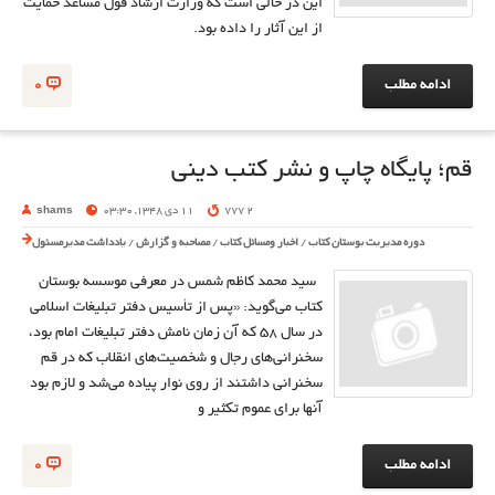
این در حالی است که وزارت ارشاد قول مساعد حمایت
از این آثار را داده بود.
ادامه مطلب
0
قم؛ پايگاه چاپ و نشر كتب ديني
2 777
11 دی 1348, 03:30
shams
دوره مدیریت بوستان کتاب
/
اخبار ومسائل کتاب
/
مصاحبه و گزارش
/
یادداشت مدیرمسئول
سيد محمد كاظم شمس در معرفي موسسه بوستان
كتاب مي‌گويد: «پس از تأسيس دفتر تبليغات اسلامي
در سال 58 كه آن زمان نامش دفتر تبليغات امام بود،
سخنراني‌هاي رجال و شخصيت‌هاي انقلاب كه در قم
سخنراني داشتند از روي نوار پياده مي‌شد و لازم بود
آنها براي عموم تكثير و
ادامه مطلب
0