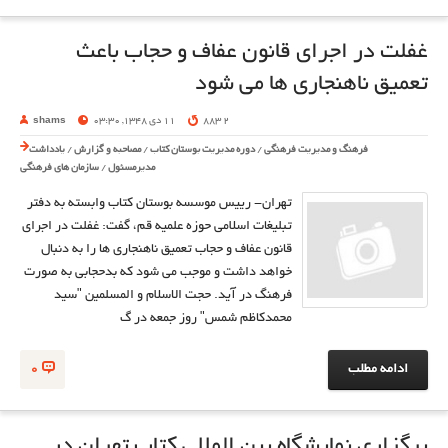
غفلت در اجراي قانون عفاف و حجاب باعث
تعميق ناهنجاري ها مي شود
2 883
11 دی 1348, 03:30
shams
فرهنگ و مدیریت فرهنگی
/
دوره مدیریت بوستان کتاب
/
مصاحبه و گزارش
/
یادداشت
مدیرمسئول
/
سازمان های فرهنگی
تهران- رييس موسسه بوستان کتاب وابسته به دفتر
تبليغات اسلامي حوزه علميه قم، گفت: غفلت در اجراي
قانون عفاف و حجاب تعميق ناهنجاري ها را به دنبال
خواهد داشت و موجب مي شود که بدحجابي به صورت
فرهنگ در آيد. حجت الاسلام و المسلمين "سيد
محمدکاظم شمس" روز جمعه در گ
ادامه مطلب
0
برگزاری نمايشگاه بین المللی کتاب تهران در