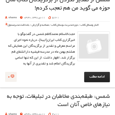
شمس از تقدير نكردن از برگزيدگان كتاب سال
حوزه می گويد من هم تعجب كردم!
1 516
11 دی 1348, 03:30
shams
اخبار ومسائل کتاب
/
دوره مدیریت بوستان کتاب
/
مصاحبه و گزارش
/
یادداشت مدیرمسئول
حجت‌الاسلام محمدكاظم شمس در گفت‌وگو با
خبرگزاري كتاب ايران(ايبنا)، درباره نحوه اجراي
مراسم معرفي و تقدير از برگزيدگان اين همايش كه
هشتم بهمن ماه در مدرسه فيضيه دارالشفاي قم
برگزار شد، اظهار داشت: از اين كه تنها اسامي
برگزيدگان اعلام شد و تقديري از آنها به
ادامه مطلب
0
شمس: طبقه‌بندی مخاطبان در تبليغات، توجه به
نيازهای خاص آنان است
1 401
11 دی 1348, 03:30
shams