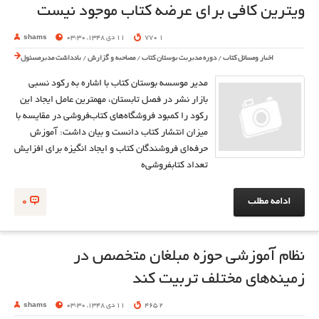
ويترين كافی براي عرضه كتاب‌ موجود نيست
1 770
11 دی 1348, 03:30
shams
اخبار ومسائل کتاب
/
دوره مدیریت بوستان کتاب
/
مصاحبه و گزارش
/
یادداشت مدیرمسئول
مدير موسسه بوستان كتاب با اشاره به ركود نسبي
بازار نشر در فصل تابستان، مهمترين عامل ايجاد اين
ركود را كمبود فروشگاه‌هاي كتاب‌فروشي در مقايسه با
ميزان انتشار كتاب‌ دانست و بيان داشت: آموزش
حرفه‌اي فروشندگان كتاب و ايجاد انگيزه براي افزايش
تعداد كتابفروشي‌ه
ادامه مطلب
0
نظام آموزشی حوزه مبلغان متخصص در
زمینه‌های مختلف تربیت کند
2 465
11 دی 1348, 03:30
shams