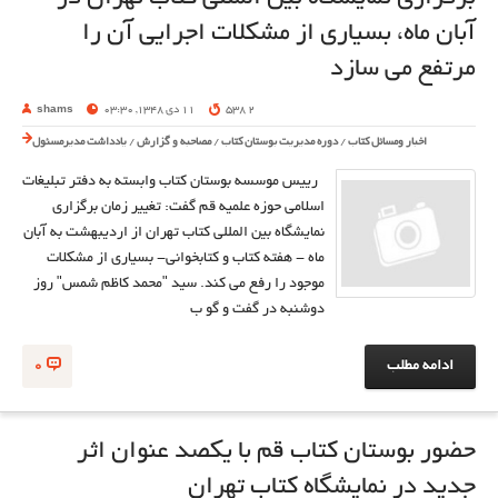
آبان ماه، بسياری از مشکلات اجرایی آن را
مرتفع مي سازد
2 538
11 دی 1348, 03:30
shams
اخبار ومسائل کتاب
/
دوره مدیریت بوستان کتاب
/
مصاحبه و گزارش
/
یادداشت مدیرمسئول
رييس موسسه بوستان کتاب وابسته به دفتر تبليغات
اسلامي حوزه علميه قم گفت: تغيير زمان برگزاري
نمايشگاه بين المللي کتاب تهران از ارديبهشت به آبان
ماه - هفته کتاب و کتابخواني- بسياري از مشکلات
موجود را رفع مي کند. سيد "محمد کاظم شمس" روز
دوشنبه در گفت و گو ب
ادامه مطلب
0
حضور بوستان کتاب قم با یکصد عنوان اثر
جدید در نمایشگاه کتاب تهران