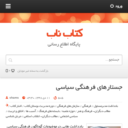
ورود
کتاب ناب
پایگاه اطلاع رسانی
بازگشت به نسخه غير موبایل
جستارهای فرهنگی سیاسی
505
11 دی 1348, 03:30
shams
یادداشت مدیرمسئول
/
فرهنگی
/
سازمان های فرهنگی
/
دوره مدیریت بوستان کتاب
/
اخبار کتاب
/
مطالب دیگران- فرهنگ و هنر
/
حوزه علمیه
/
بایسته های فرهنگ
/
آسیب ها
/
اخلاق و تربیت
/
سیاسی اجتماعی
/
مطالب دیگران- انقلاب اسلامی
/
جریان شناسی
یادداشت هایی درموضوعات گوناگون فرهنگی سیاسی