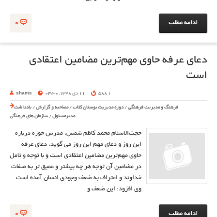
ادامه مطلب
0
دعای عرفه حاوی مهم‌ترين مضامين اعتقادی
است
1 588
11 دی 1348, 03:30
shams
فرهنگ و مدیریت فرهنگی
/
دوره مدیریت بوستان کتاب
/
مصاحبه و گزارش
/
یادداشت
مدیرمسئول
/
سازمان های فرهنگی
حجت‌الاسلام محمد كاظم شمس، مدرس حوزه درباره
اين روز و دعاي مهم اين روز مي گويد: دعاي عرفه
حاوي مهم‌ترين مضامين اعتقادي است و با توجه و تامل
در مضامين آن توجه هر چه بيشتر و عميق تر به صفات
خداوند و اعتراف به ضعف وجودي انسان آمده است.
وي افزود: اين ضعف و
ادامه مطلب
0