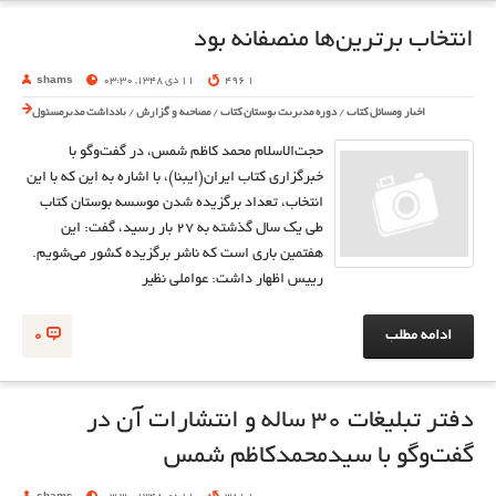
انتخاب برترين‌ها منصفانه بود
1 496
11 دی 1348, 03:30
shams
اخبار ومسائل کتاب
/
دوره مدیریت بوستان کتاب
/
مصاحبه و گزارش
/
یادداشت مدیرمسئول
حجت‌الاسلام محمد كاظم شمس، در گفت‌وگو با
خبرگزاري كتاب ايران(ايبنا)، با اشاره به اين كه با اين
انتخاب، تعداد برگزيده شدن موسسه بوستان كتاب
طي يك سال گذشته به 27 بار رسيد، گفت: اين
هفتمين باري است كه ناشر برگزيده كشور مي‌شويم.
رييس اظهار داشت: عواملي نظير
ادامه مطلب
0
دفتر تبليغات 30 ساله و انتشارات آن در
گفت‌وگو با سيدمحمدكاظم شمس