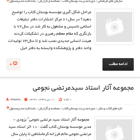
سازمان های فرهنگی
/
دوره مدیریت بوستان کتاب
/
مصاحبه و گزارش
/
یادداشت مدیرمسئول
مراحل شكل گيري موسسه بوستان كتاب را توضيح
دهيد؟ در سال61 مركز انتشارات دفتر تبليغات
اسلامي تاسيس و مشغول به كار شد در سال72 با
بازنگري كه مقام معظم رهبري در تشكيلات كردند
هيئت انساني جديدي نصب شد و تا سال73 توليدات
واحد دفتر و پژوهشكده وابسته به دفتر خيل
ادامه مطلب
0
مجموعه آثار استاد سيدمرتضى نجومى
1 783
11 دی 1348, 03:30
shams
تازه های کتاب و نشر
/
دوره مدیریت بوستان کتاب
/
مصاحبه و گزارش
/
یادداشت مدیرمسئول
مجموعه آثار استاد سيد مرتضى نجومى" بزودى -
مدير موسسه بوستان كتاب گفت : 10 اثر استاد سيد
مرتضى نجومى عالم فرزانه كرمانشاهى تا پايان سال