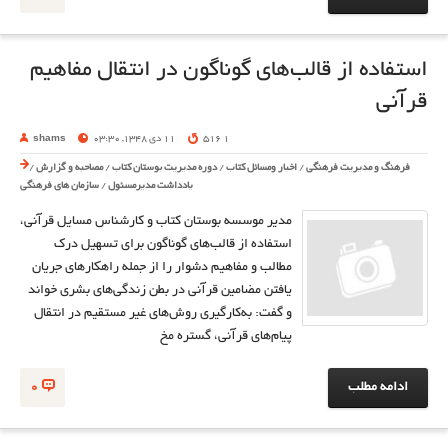
استفاده از قالب‌های گوناگون در انتقال مفاهيم
قرآنی
1 516
11 دی 1348, 03:30
shams
فرهنگ و مدیریت فرهنگی
/
اخبار ومسائل کتاب
/
دوره مدیریت بوستان کتاب
/
مصاحبه و گزارش
/
یادداشت مدیرمسئول
/
سازمان های فرهنگی
مدير موسسه بوستان كتاب و كارشناس مسايل قرآني،
استفاده از قالب‌هاي گوناگون براي تسهيل درک
مطالب و مفاهيم دشوار را از جمله راهكارهاي جريان
يافتن مضامين قرآني در بطن زندگي‌هاي بشري خواند
و گفت: به‌كارگيري روش‌هاي غير مستقيم در انتقال
پيام‌هاي قرآني، گستره مخ
ادامه مطلب
0