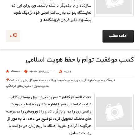
سازنده‌اي با يكديگر داشته باشند. وي براي اين كه
نمايشگاه بتواند به رسالت اصلي خود نزديك شود،
پيشنهاد داير كردن فروشگاه‌هاي
ادامه مطلب
0
کسب موفقیت توأم با حفظ هویت اسلامی
2 258
11 دی 1348, 03:30
shams
فرهنگ و مدیریت فرهنگی
/
دوره مدیریت بوستان کتاب
/
مصاحبه و گزارش
/
یادداشت
مدیرمسئول
/
سازمان های فرهنگی
حجت الاسلام کاظم شمس مدیرمسیول بوستان کتاب
تبلیغات اسلامی قم با اشاره به این که انقلاب هویت
واقعی زن را به او بازگرداند و راه ورودش را به عرصه
های مختلف تسهیل کرد، توضیح می دهد: ما به دور از
هرگونه افراط و تفریط اعتقاد داریم زنان می توانند با
رعایت مسایل