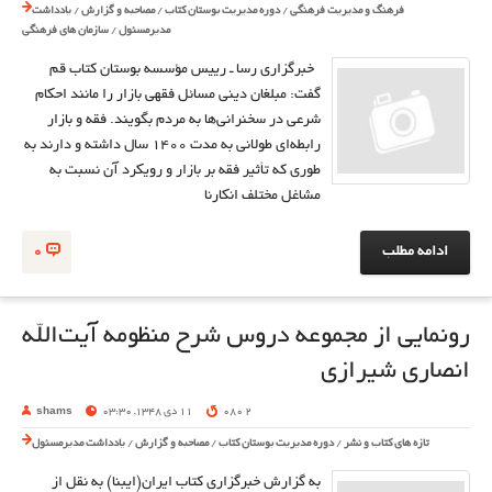
فرهنگ و مدیریت فرهنگی
/
دوره مدیریت بوستان کتاب
/
مصاحبه و گزارش
/
یادداشت
مدیرمسئول
/
سازمان های فرهنگی
خبرگزاری رسا ـ رییس مؤسسه بوستان کتاب قم
گفت: مبلغان دینی مسائل فقهی بازار را مانند احکام
شرعی در سخنرانی‌ها به مردم بگویند. فقه و بازار
رابطه‌ای طولانی به مدت 1400 سال داشته و دارند به
طوری كه تأثیر فقه بر بازار و رویكرد آن نسبت به
مشاغل مختلف انكارنا
ادامه مطلب
0
رونمایی از مجموعه دروس شرح منظومه آیت‌الله
انصاری ‌شیرازی
2 080
11 دی 1348, 03:30
shams
تازه های کتاب و نشر
/
دوره مدیریت بوستان کتاب
/
مصاحبه و گزارش
/
یادداشت مدیرمسئول
به گزارش خبرگزاري كتاب ايران(ايبنا) به نقل از