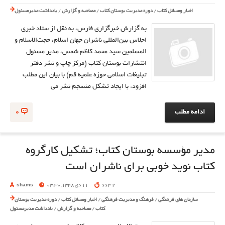
اخبار ومسائل کتاب
/
دوره مدیریت بوستان کتاب
/
مصاحبه و گزارش
/
یادداشت مدیرمسئول
به گزارش خبرگزاري فارس، به نقل از ستاد خبري
اجلاس بين‌المللي ناشران جهان اسلام، حجت‌الاسلام و
المسلمين سيد محمد كاظم شمس، مدير مسئول
انتشارات بوستان كتاب (مركز چاپ و نشر دفتر
تبليغات اسلامى حوزه علميه قم) با بيان اين مطلب
افزود: با ايجاد تشكل منسجم نشر مي
ادامه مطلب
0
مدير مؤسسه بوستان كتاب؛ تشكيل كارگروه
كتاب نويد خوبی برای ناشران است
2 663
11 دی 1348, 03:30
shams
سازمان های فرهنگی
/
فرهنگ و مدیریت فرهنگی
/
اخبار ومسائل کتاب
/
دوره مدیریت بوستان
کتاب
/
مصاحبه و گزارش
/
یادداشت مدیرمسئول