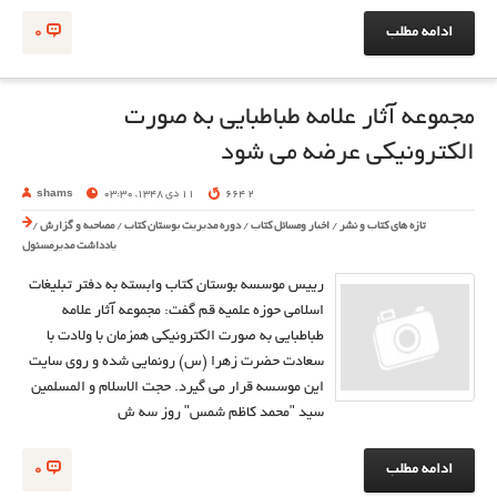
ادامه مطلب
0
مجموعه آثار علامه طباطبايی به صورت
الکترونيکی عرضه می شود
2 664
11 دی 1348, 03:30
shams
تازه های کتاب و نشر
/
اخبار ومسائل کتاب
/
دوره مدیریت بوستان کتاب
/
مصاحبه و گزارش
/
یادداشت مدیرمسئول
رييس موسسه بوستان کتاب وابسته به دفتر تبليغات
اسلامي حوزه علميه قم گفت: مجموعه آثار علامه
طباطبايي به صورت الکترونيکي همزمان با ولادت با
سعادت حضرت زهرا (س) رونمايي شده و روي سايت
اين موسسه قرار مي گيرد. حجت الاسلام و المسلمين
سيد "محمد کاظم شمس" روز سه ش
ادامه مطلب
0