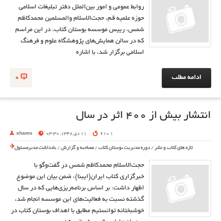
روابط عمومي و امور بين‌الملل دفتر تبليغات اسلامي
حوزه علميه قم، حجت‌الاسلام ‌والمسلمين محمد‌كاظم
شمس، رييس موسسه بوستان كتاب، در این مراسم
كه در سالن همايش‌هاي پژوهشگاه علوم و فرهنگ
اسلامي برگزار شد، با اشاره
ادامه مطلب
0
انتشار بيش از ۴00 اثر در سال
1 610
11 دی 1348, 03:30
shams
تازه های کتاب و نشر
/
دوره مدیریت بوستان کتاب
/
مصاحبه و گزارش
/
یادداشت مدیرمسئول
حجت‌الاسلام محمدكاظم شمس در گفت‌وگو با
خبرگزاري كتاب ايران(ايبنا)، ضمن بيان اين موضوع
اظهار داشت: بر اساس برنامه‌‌ريزي‌هايي كه در سال
گذشته نسبت به فعاليت‌هاي اين موسسه انجام شد،
خوشبختانه توانستيم مطابق با اهداف بوستان كتاب در