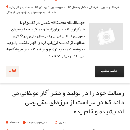
فرهنگ و مدیریت فرهنگی
/
اخبار ومسائل کتاب
/
دوره مدیریت بوستان کتاب
/
مصاحبه و گزارش
/
یادداشت مدیرمسئول
/
سازمان های فرهنگی
حجت‌الاسلام محمدكاظم شمس در گفت‌وگو با
خبرگزاري كتاب ايران(ايبنا)، عملكرد صدا و سيماي
جمهوري اسلامي ايران را در سال جاري پررنگ‌تر و
متفاوت از گذشته ارزيابي كرد و اظهار داشت: با توجه
به وضعيت محدود توزيع و عرضه كتاب در فروشگاه‌ها،
اين اقدام مي‌تواند تا حد
ادامه مطلب
0
رسالت خود را در توليد و نشر آثار مولفانی می
داند كه در حراست از مرزهای عقل وحی
انديشيده و قلم زده
1 552
11 دی 1348, 03:30
shams