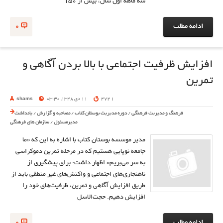
سه ماهه اول سال، بیش از ۱۵۰
ادامه مطلب
0
افزايش ظرفيت اجتماعی با بالا بردن آگاهی و
تمرين
1 472
11 دی 1348, 03:30
shams
فرهنگ و مدیریت فرهنگی
/
دوره مدیریت بوستان کتاب
/
مصاحبه و گزارش
/
یادداشت
مدیرمسئول
/
سازمان های فرهنگی
مدير موسسه بوستان كتاب با اشاره به اين كه «ما
جامعه نوپايي هستيم كه در مرحله تمرين دموكراسي
به سر مي‌بريم» اظهار داشت: براي پيشگيري از
ناهنجاري‌هاي اجتماعي و واكنش‌هاي غير منطقي بايد از
طريق افزايش آگاهي و تمرين، ظرفيت‌هاي خود را
افزايش دهيم. حجت‌الاسل
ادامه مطلب
0