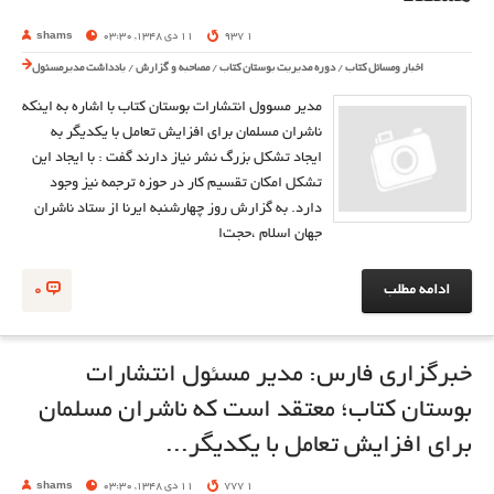
1 937
11 دی 1348, 03:30
shams
اخبار ومسائل کتاب
/
دوره مدیریت بوستان کتاب
/
مصاحبه و گزارش
/
یادداشت مدیرمسئول
مدير مسوول انتشارات بوستان کتاب با اشاره به اينکه
ناشران مسلمان براي افزايش تعامل با يکديگر به
ايجاد تشکل بزرگ نشر نياز دارند گفت : با ايجاد اين
تشکل امکان تقسيم کار در حوزه ترجمه نيز وجود
دارد. به گزارش روز چهارشنبه ايرنا از ستاد ناشران
جهان اسلام ،حجت‌ا
ادامه مطلب
0
خبرگزاری فارس: مدير مسئول انتشارات
بوستان كتاب؛ معتقد است كه ناشران مسلمان
برای افزايش تعامل با يكدیگر...
1 777
11 دی 1348, 03:30
shams