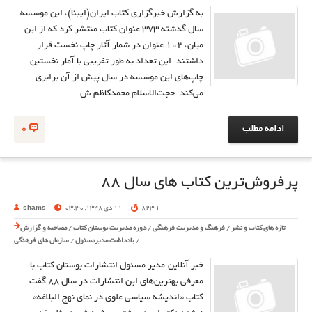
به گزارش خبرگزاري كتاب ايران(ايبنا)، اين موسسه
سال گذشته 373 عنوان كتاب منتشر كرد كه از اين
ميان، 102 عنوان در شمار آثار چاپ نخست قرار
داشتند. اين تعداد به طور تقريبي با آمار نخستين
چاپ‌هاي اين موسسه در سال پيش از آن برابري
مي‌كند. حجت‌الاسلام محمدكاظم ش
ادامه مطلب
0
پرفروش‌ترین کتاب های سال ۸۸
1 823
11 دی 1348, 03:30
shams
تازه های کتاب و نشر
/
فرهنگ و مدیریت فرهنگی
/
دوره مدیریت بوستان کتاب
/
مصاحبه و گزارش
/
یادداشت مدیرمسئول
/
سازمان های فرهنگی
خبر آنلاین:مدیر مسئول انتشارات بوستان کتاب با
معرفی بهترین‌های این انتشارات در سال ۸۸ گفت:
کتاب «اندیشه سیاسی علوی در نمای نهج البلاغه»