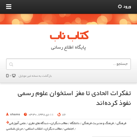
ورود
کتاب ناب
پایگاه اطلاع رسانی
بازگشت به نسخه غير موبایل
تفکرات الحادی تا مغز استخوان علوم رسمی
نفوذ کرده‌اند
86
11 دی 1348, 03:30
shams
فرهنگی
/
فرهنگ و مدیریت فرهنگی
/
دانشگاه
/
مطالب دیگران- دیدگاه های نظری
/
علمی آموزشی
/
اجتماعی
/
مطالب دیگران- انقلاب اسلامی
/
جریان شناسی