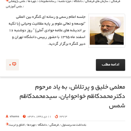
فرهنگی
/
سازمان های فرهنگی
/
دانشگاه
/
حوزه علمیه
/
رسانه مطبوعات
/
چهره ها
/
علمی پژوهشی
/
علمی آموزشی
جلسه اعلام رسمی و رسانه ای کنگره بین المللی
“توسعه و تعالی علوم بر پایه عقلانیت وحیانی (با تکیه
بر اندیشه های علامه جوادی آملی) ” روز دوشنبه 16
اسفند ماه 1395 با حضور رییس دانشگاه تهران و
دبیر کنگره برگزار گردید.
ادامه مطلب
0
معلمی خلیق و پرتلاش، به یاد مرحوم
دکترمحمدکاظم خواجوایان، سیدمحمدکاظم
شمس
3 647
11 دی 1348, 03:30
shams
یادداشت مدیرمسئول
/
فرهنگی
/
دانشگاه
/
چهره ها
/
اخلاق و تربیت