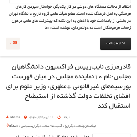
انتقاد از دخالت دستگاه های دولتی در کار یکدیگر، خواستار سپردن کارهای
فرهنگی به اهل فرهنگ شده است. عضو هیأت علمی گروه تاریخ دانشگاه تهران
در بخشی از یادداشت خود با اذعان به این نکته که پیشرفت های علمی مرهون
زحمات فرهیختگان است نه دولتمردان، نوشته است: «ما
ادامه مطلب
0
قادرمرزی نایب‌رییس فراکسیون دانشگاهیان
مجلس:نام 10نماینده مجلس در میان فهرست
بورسیه‌های غیرقانونی +مطهری: وزیر علوم برای
افشای تخلفات دولت گذشته از استیضاح
استقبال كند
1 148
11 دی 1348, 03:30
shams
لینکستان (مطالب دیگران)
/
آسیب ها
/
مطالب دیگران- سیاسی
/
دانشگاه