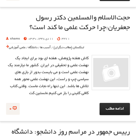
حجت‌الاسلام والمسلمین دکتر رسول
جعفریان:چرا حرکت علمی ما کند است؟
1 327
11 دی 1348, 03:30
shams
لینکستان (مطالب دیگران)
/
آسیب ها
/
دانشگاه
/
علمی آموزشی
کاش هفته پژوهش، هفته ای بود برای ایجاد یک
نهضت علمی و تحقیقی در ایران. کشور ما نیازمند یک
نهضت علمی است و می بایست بدور از بازی های
سیاسی چپ و راست، این نهضت علمی محور همه
تلاش ها باشد. این تنها راه نجات ماست. وقتی کتاب
کافی کلینی را باز می کنیم نخستین کت
ادامه مطلب
0
رییس جمهور در مراسم روز دانشجو: دانشگاه