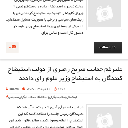
مجلس تا همین‌جای کار شش کارت‌زرد به وزیران
دولت تدبیر و امید نشان داده و دست‌کم نیمی از
وزرای کابینه را تهدید به استیضاح کرده؛ برخی با
ریشه‌های سیاسی و برخی با محوریت مسایل منطقه‌ای.
اما بیش از همه این‌روزها استیضاح وزیر علوم در
دستور کار است و تلاش برای
ادامه مطلب
0
علیرغم حمایت صریح رهبری از دولت،استیضاح
کنندگان به استیضاح وزیر علوم رای دادند
1 617
11 دی 1348, 03:30
shams
لینکستان (مطالب دیگران)
/
دانشگاه
/
مطالب دیگران- سیاسی
در این جلسه رأی گیری شد و نتیجه آن شد که
نمایندگان رئیس جلسه را متقاعد کنند که این
استیضاح را اعلام وصول کند و مطابق قانون باید این
اتفاق بیافتد. نماینده مردم رشت در مجلس شورای