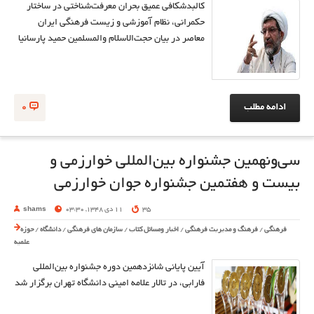
کالبدشکافی عمیق بحران معرفت‌شناختی در ساختار
حکمرانی، نظام آموزشی و زیست فرهنگی ایران
معاصر در بیان حجت‌الاسلام والمسلمین حمید پارسانیا
ادامه مطلب
0
سی‌ونهمین جشنواره بین‌المللی خوارزمی و
بیست و هفتمین جشنواره جوان خوارزمی
35
11 دی 1348, 03:30
shams
فرهنگی
/
فرهنگ و مدیریت فرهنگی
/
اخبار ومسائل کتاب
/
سازمان های فرهنگی
/
دانشگاه
/
حوزه
علمیه
آیین پایانی شانزدهمین دوره جشنواره بین‌المللی
فارابی، در تالار علامه امینی دانشگاه تهران برگزار شد