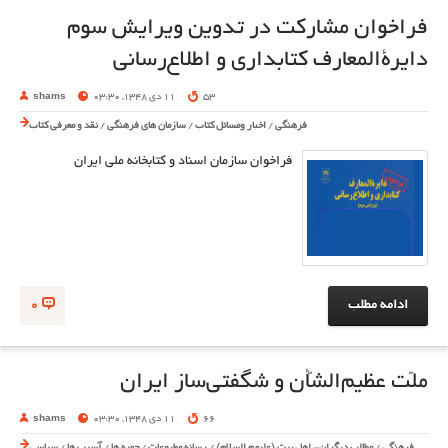
فراخوان مشارکت در تدوین ویرایش سوم
دایرةالمعارف کتابداری و اطلاع‌رسانی
53
11 دی 1348, 03:30
shams
فرهنگی
/
اخبار ومسائل کتاب
/
سازمان های فرهنگی
/
نقد و معرفی کتاب
فراخوان سازمان اسناد و کتابخانه ملی ایران
ادامه مطلب
0
ملّت عظیم‌الشّأن و شگفتی‌ساز ایران
66
11 دی 1348, 03:30
shams