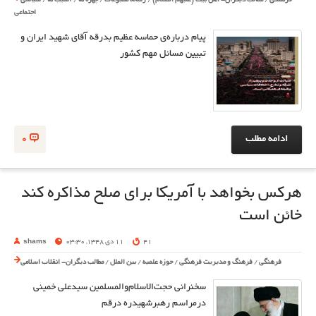
فرهنگی
/
مطالب دیگران- اهل بیت (علیهم السلام)
/
رسانه مطبوعات
/
چهره ها
/
آسیب ها
/
سیاسی
اجتماعی
پیام درباره‌ی حماسه عظیم بدرقه آقای شهید ایران و
تبیین مسائل مهم کشور
ادامه مطلب
0
هرکس بخواهد با آمریکا برای صلح مذاکره کند
خائن است
41
11 دی 1348, 03:30
shams
فرهنگی
/
فرهنگ و مدیریت فرهنگی
/
حوزه علمیه
/
بین الملل
/
مطالب دیگران- انقلاب اسلامی
سخنرانی حجت‌الاسلام‌والمسلمین سیدعلی خمینی
درمراسم رهبرشهیدره درقم