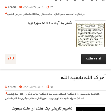
29
11 دی 1348, 03:30
shams
فرهنگی
/
آسیب ها
/
بین الملل
/
مطالب دیگران- انقلاب اسلامی
/
جریان شناسی
نگاهی به آیات ۴۸ تا 51 سوره توبه
ادامه مطلب
0
آجرک الله یابقیه الله
91
11 دی 1348, 03:30
shams
یادداشت مدیرمسئول
/
فرهنگی
/
فرهنگ و مدیریت فرهنگی
/
مطالب دیگران- اهل بیت (علیهم
السلام)
/
حوزه علمیه
/
اخلاق و تربیت
/
بین الملل
/
مطالب دیگران- انقلاب اسلامی
تشییع تاریخی یک هفته ای ملت مبعوث