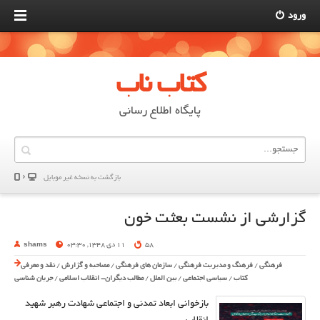
ورود
کتاب ناب
پایگاه اطلاع رسانی
بازگشت به نسخه غير موبایل
گزارشی از نشست بعثت خون
58
11 دی 1348, 03:30
shams
فرهنگی
/
فرهنگ و مدیریت فرهنگی
/
سازمان های فرهنگی
/
مصاحبه و گزارش
/
نقد و معرفی
کتاب
/
سیاسی اجتماعی
/
بین الملل
/
مطالب دیگران- انقلاب اسلامی
/
جریان شناسی
بازخوانی ابعاد تمدنی و اجتماعی شهادت رهبر شهید