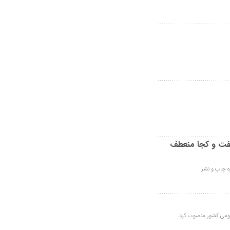
 سفت و کجا منعطف
زه چاپ و نشر
عمومی کشور منصوب کرد.