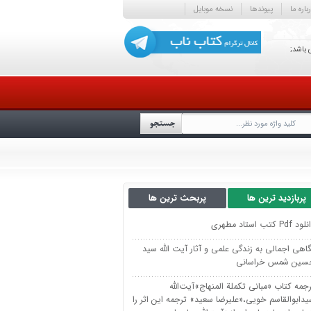
باره ما
پیوندها
نسخه موبایل
 باشد;
پربازدید ترین ها
پربحث ترین ها
د Pdf كتب استاد مطهری
اهی اجمالی به زندگی علمی و آثار آیت الله سید
سین شمس خراسانی
جمه كتاب «مباني تكملة المنهاج»آيت‌الله
دابوالقاسم خويي،«عليرضا سعيد» ترجمه اين اثر را