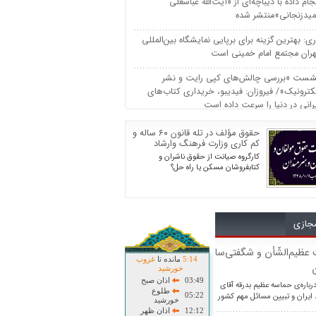
جام داده با ديباچه‌اي از «آيت‌الله عباسعلي
ميدزنجاني»منتشر شده
ی: بهترین گزینه برای برپایی نمایشگاه بین‌المللی
ران مجتمع امام خمینی است
شست «بررسی چالش‌های کپی رایت و نشر
کترونیک»/ فیروزان: فیدیبو، خریداری کتاب‌های
رانی در دنیا را سرعت داده است
رفی کتب عاشورایی/ «عاشورا پژوهی»/محمد
حقوق مؤلف در تله قانون ۶۰ ساله و
حتی سردرودی
کم کاری وزارت فرهنگ وارشاد
اسلامی
کارگروه صیانت از حقوق ناشران و
ا شمس الشموس/سزد که بر سر خورشید سایه
کتابفروشان مسکن یا راه حل؟
دازیم کنون که سایه ی شمس الشموس بر سر
است
ام های تسلیت شاگردان فضلا و دوستان
جازی
ایع یازدهم محرم
 عظیم‌الشّأن و شگفتی‌ساز
14
:
5
مانده تا
غروب
ن
خورشید
03:49
اذان صبح
درباره‌ی حماسه عظیم بدرقه آقای
طلوع
ایران و تبیین مسائل مهم کشور
05:22
خورشید
12:12
اذان ظهر