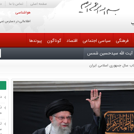
صفحه اصلی
تماس با ما
در
هواشناسی
اطلاعاتی در دسترس نمی
فرهنگی
سیاسی اجتماعی
اقتصاد
گوناگون
پیوندها
آیت الله سیدحسین شمس
تاب سال جمهوری اسلامی ایران
یش سوم دایرةالمعارف کتابداری و اطلاع‌رسانی
یران
لح مذاکره کند خائن است
 انتقام، متوقّف بر وجود شخص من یا سایر مسئولان نیست
ابناک آسمان امامت و ولایت تسلیت باد
دانلو
نگ
ح
تر
سي