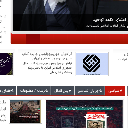
ان
ع
در
اعتلای کلمه توحید
ته
الشان انقلاب اسلامی تسلیت باد
ن
ال
ای
مع
ون
فراخوان چهل‌وچهارمین جایزه کتاب
ص
سال جمهوری اسلامی ایران
 شهادت
فراخوان چهل‌وچهارمین جایزه کتاب سال
ی
جمهوری اسلامی ایران، با بخش ویژه
وحدت و دفاع ملی
ان
م
پی
سیاسی
جریان شناسی
بین الملل
رسانه / مطبوعات
فضای م
وق
ملّت
ایرا
پیام 
شهید 