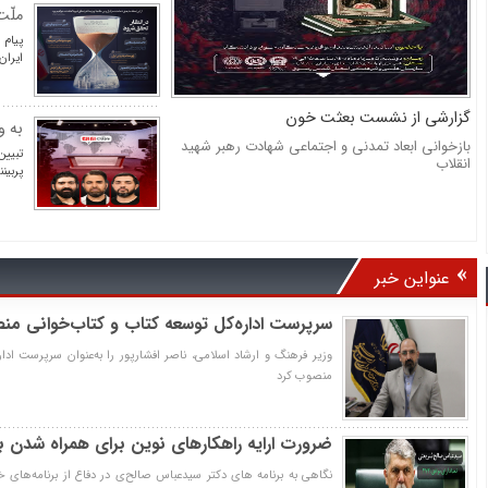
ملّت
پیام 
ایران
گزارشی از نشست بعثت خون
به و
بازخوانی ابعاد تمدنی و اجتماعی شهادت رهبر شهید
تبیین
انقلاب
پربین
عنواین خبر
سرپرست اداره‌کل توسعه کتاب و کتاب‌خوانی م
وزیر فرهنگ و ارشاد اسلامی، ناصر افشارپور را به‌عنوان سرپرست ادا
منصوب کرد
ضرورت ارایه راهکارهای نوین برای همراه شدن با
نگاهی به برنامه های دکتر سیدعباس صالح‌ی در دفاع از برنامه‌های