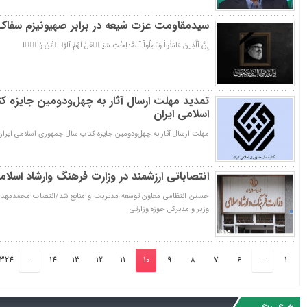
سیدمقاومت عزت شیعه در برابر صهیونیزم سفاک
إِنَّ ٱلَّذِينَ ءَامَنُواْ وَعَمِلُواْ ٱلصَّـٰلِحَٰتِ سَيَجۡعَلُ لَهُمُ ٱلرَّحۡمَٰنُ وُدࣰّا
تمدید مهلت ارسال آثار به چهل‌ودومین جایزه 
اسلامی ایران
مهلت ارسال آثار به چهل‌ودومین جایزه کتاب سال جمهوری اسلامی ایران 
انتصاباتی ارزشمند در وزارت فرهنگ وارشاد اسلام
حسین انتظامی معاون توسعه مدیریت و منابع شد/انتصاب محمدمهدی ا
وزیر و مدیرکل حوزه وزارتی
324
...
14
13
12
11
10
9
8
7
6
...
1