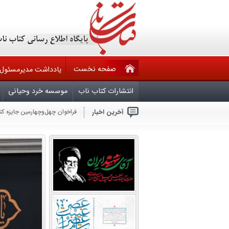
صفحه نخست
یادداشت مدیرمسئول
انتشارات کتاب ناب
موسسه خرد وحیانی
آخرین اخبار
فراخوان چهل‌وچهارمین جایزه ک
حقوق مؤلف در تله قانون ۶۰ ساله و کم کاری وزارت فرهنگ وارشاد اسلامی
فراخوان مشارکت در تدوین ویرا
ملّت عظیم‌الشّأن و شگفتی‌ساز ا
هرکس بخواهد با آمریکا برای ص
جنایتکاران باید بدانند که امر
سال روز شهادت چهارمین اختر ت
بیماران سیاسی در قران
آجرک الله یابقیه الله
گزارشی از نشست بعثت خون
آجرک الله یابقیه الله