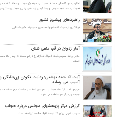
اشاره به دیدگاه‌های مختلف نسبت به موضوع حجاب و عفاف گفت: در 
نسبت به مساله بد حجابی و رها کردن آن، منجر به بی حجابی و حتی عریا
راهبردهای پیشبردِ تشیع
نوشتاری از حجت الاسلام والمسلمین حمیدرضا شریعتمداری
آمار ازدواج در قم، منفی شش
است.
آیت‌الله احمد بهشتی: رعایت نکردن زی‌طلبگی و
آسیب می رساند
حوزه‌ی قم با ارتباطات بیشتر با حوزه‌ی نجف در مباحثِ لازم، به تفاهم
جنبه‌های دیگر حوزه لطمه می خورد
گزارش مرکز پژوهشهای مجلس درباره حجاب
حجاب شرعی برای ۳۵ درصد افراد جامعه ارزشمند است