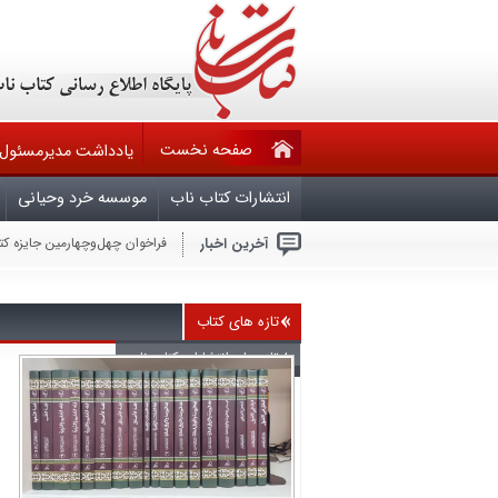
صفحه نخست
یادداشت مدیرمسئول
انتشارات کتاب ناب
موسسه خرد وحیانی
آخرین اخبار
فراخوان چهل‌وچهارمین جایزه ک
حقوق مؤلف در تله قانون ۶۰ ساله و کم کاری وزارت فرهنگ وارشاد اسلامی
فراخوان مشارکت در تدوین ویرا
ملّت عظیم‌الشّأن و شگفتی‌ساز ا
هرکس بخواهد با آمریکا برای ص
تازه های کتاب
جنایتکاران باید بدانند که امر
سال روز شهادت چهارمین اختر ت
تازه های انتشارات کتاب ناب
بیماران سیاسی در قران
آجرک الله یابقیه الله
گزارشی از نشست بعثت خون