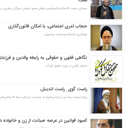
است
سخنان حجت الاسلام والمسلمین مبلغی عضو مجلس خبرگان رهبری در 
حجاب امری اجتماعی، با امکان قانون‌گذاری
نوشتاری ازاستادسیدضیاء مرتضوی
نگاهی فقهی و حقوقی به رابطه والدین و فرزندا
بازنشر کتابی در مورد حقوق کودک
راست گوی ِ راست اندیش
پیام تسلیت عده ای از علما و فضلا به مناسبت ارتحال حجة الاسلام وا
کمبود قوانین در عرصه صیانت از زن و خانواده د