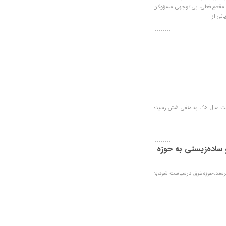
مقطع فعلی، بی توجهی مسؤولان
نی از
مدیر روابط عمومی ثبت احوال قم:ازدواج در قم نسبت به چهار ماه نخست سال ۹۶ ، به منفی شش رسیده
 ساده‌زیستی به حوزه
 برسند.حوزه غرق درسیاست شود،به