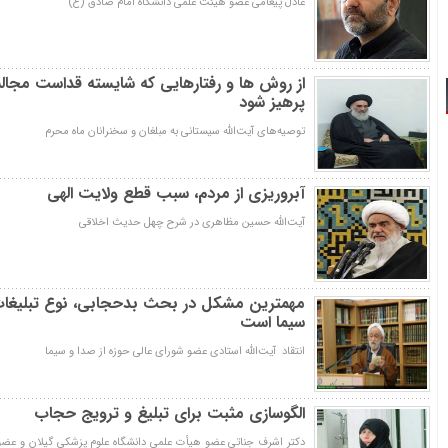
عادل پیغامی عضو هيئت علمی دانشگاه امام صادق (ع)
از روش ها و رفتارهایی که شایسته قداست مجا
پرهیز شود
توصیه‌های آیت‌الله سیستانی به مبلغان و سخنرانان ماه محرم
آبروریزی از مردم، سبب قطع ولایت الهی
آیت‌الله حسین مظاهری در شرح چهل حدیث اخلاقی
مهمترین مشکل در بحث بدحجابی، نوع تبلیغات 
سیما است
انتقاد آیت‌الله استادی عضو شورای عالی حوزه از صدا و سیما
الگوسازی‌ مثبت برای تبلیغ و ترویج حجاب
دکتر اشرف جناتی عضو هیأت علمی دانشگاه علوم پزشکی گیلان و عضو