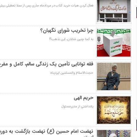
فعال کردن هیات خرید کتاب در مردادماه جاری پس از عملا تعطیلی بیش از 18م
چرا تخریب شورای نگهبان؟
به کجا چنین شتابان، این نذهب؟!
فقه توانایی تأمین یک زندگی سالم، کامل و مفرح 
حجت‌الاسلام والمسلمین ایزدپناه
حریم الهی
یادداشتی از مدیرمسئول
نهضت امام حسین (ع) نهضت بازگشت به دورسا