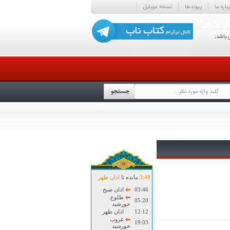
باره ما
پیوندها
نسخه موبایل
 باشد;
49
:
3
مانده تا
اذان ظهر
03:46
اذان صبح
طلوع
05:20
خورشید
12:12
اذان ظهر
غروب
19:03
خورشید