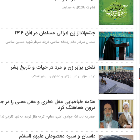
قیام لله بااتکال به خداوند
چشم‌انداز زن ایرانی مسلمان در افق ۱۴۱۴
سخنان سرکار خانم ریحانه سلامی، فرزند سردار شهید حسین سلامی
نقش برابر زن و مرد در حیات و تاریخ بشر
دیدار هزاران نفر از زنان و دختران با رهبر انقلاب
علامه طباطبایی عقل نظری و عقل عملی را در جها
درون هماهنگ کرد
حضرت آیت الله جوادی آملی: «علم» اگر به عقل نرسد، نه تنها کارآيي ندار
داستان و سیره معصومان علیهم السلام