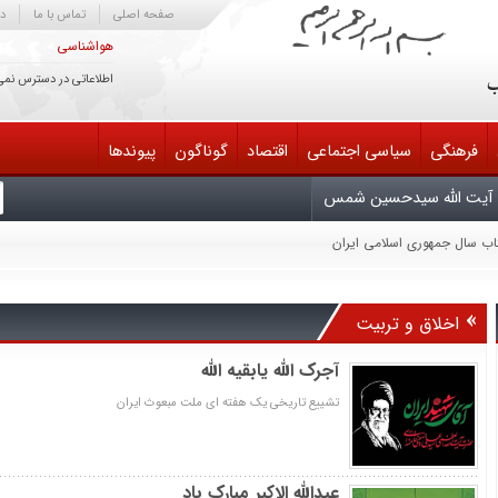
صفحه اصلی
تماس با ما
در
هواشناسی
اطلاعاتی در دسترس نمی
فرهنگی
سیاسی اجتماعی
اقتصاد
گوناگون
پیوندها
آیت الله سیدحسین شمس
تاب سال جمهوری اسلامی ایران
یش سوم دایرةالمعارف کتابداری و اطلاع‌رسانی
یران
لح مذاکره کند خائن است
اخلاق و تربیت
 انتقام، متوقّف بر وجود شخص من یا سایر مسئولان نیست
ابناک آسمان امامت و ولایت تسلیت باد
آجرک الله یابقیه الله
تشییع تاریخی یک هفته ای ملت مبعوث ایران
عیدالله الاکبر مبارک باد