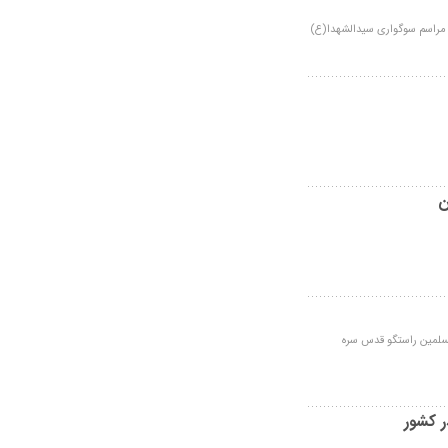
مراسم سوگواری سیدالشهدا(ع)
ن
لمسلمین راستگو قدس سره
ر کشور