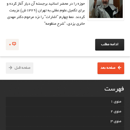
حوزه را در محضر اساتيد برجسته آن ديار آغاز كرده و
براي تكميل علوم عقلي به تهران (1329ش) عزیمت
كردند. نمط چهارم "اشارات" را نزد مرحوم دكتر مهدي
حائري يزدي، "شرح منظومه"
ادامه مطلب
0
صفحه بعد
صفحه قبل
فهرست
منوی 1
منوی 2
منوی 3