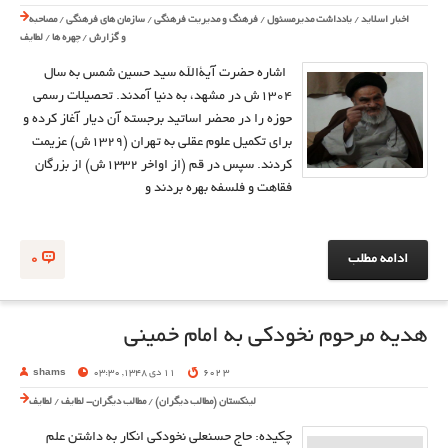
اخبار اسلاید
/
یادداشت مدیرمسئول
/
فرهنگ و مدیریت فرهنگی
/
سازمان های فرهنگی
/
مصاحبه
و گزارش
/
چهره ها
/
لطایف
اشاره حضرت آية‌الله سيد حسين شمس به سال
1304ش در مشهد، به دنيا آمدند. تحصيلات رسمي
حوزه را در محضر اساتيد برجسته آن ديار آغاز كرده و
براي تكميل علوم عقلي به تهران (1329ش) عزيمت
كردند. سپس در قم (از اواخر 1332ش) از بزرگان
فقاهت و فلسفه بهره بردند و
ادامه مطلب
0
هدیه مرحوم نخودکی به امام خمینی
3 602
11 دی 1348, 03:30
shams
لینکستان (مطالب دیگران)
/
مطالب دیگران- لطایف
/
لطایف
چکیده: حاج حسنعلی نخودکی انکار به داشتن علم