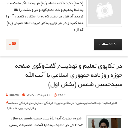
(کیمیا) نکرد بلکه به امام (ره) فرمودند:اگر ما «کیمیا»
به شما بدهیم و شما تمام کوه و در و دشت را طلا
کردید آیا قول می‌دهید که به جا استفاده کنید و آن را
حفظ کنید و در هر جایی به کار نبرید؟ امام خمینی (ره)
که از ه
ادامه مطلب
0
در تكاپوی تعليم و تهذيب/ گفت‌وگوی صفحه
حوزه روزنامه جمهوری اسلامی با آيت‌الله
سيدحسين شمس (بخش اول)
4 258
11 دی 1348, 03:30
shams
اخبار اسلاید
/
یادداشت مدیرمسئول
/
فرهنگ و مدیریت فرهنگی
/
سازمان های فرهنگی
/
مصاحبه
و گزارش
/
چهره ها
/
لطایف
اشاره: حضرت آية اللَّه سيد حسين شمس به سال
1304ش در مشهد، به دنيا آمدند. تحصيلات رسمي