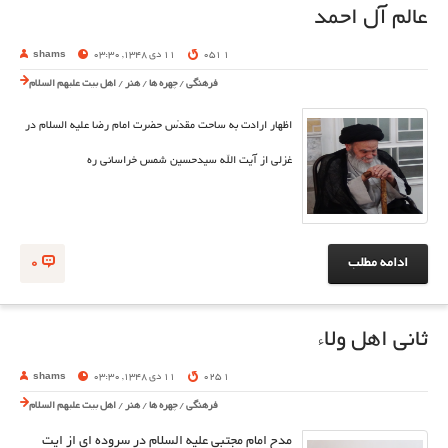
عالم آل احمد
1 051
11 دی 1348, 03:30
shams
فرهنگی
/
چهره ها
/
هنر
/
اهل بیت علیهم السلام
اظهار ارادت به ساحت مقدّس حضرت امام رضا علیه السلام در
غزلی از آیت الله سیدحسین شمس خراسانی ره
ادامه مطلب
0
ثانی اهل ولاء
1 025
11 دی 1348, 03:30
shams
فرهنگی
/
چهره ها
/
هنر
/
اهل بیت علیهم السلام
مدح امام مجتبی علیه السلام در سروده ای از ایت