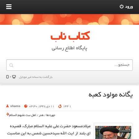
ورود
کتاب ناب
پایگاه اطلاع رسانی
بازگشت به نسخه غير موبایل
يگانه مولود كعبه
1 144
11 دی 1348, 03:30
shams
چهره ها
/
هنر
/
اهل بیت علیهم السلام
میلادمسعود حضرت علی علیه السلام مبارک، قصیده
ای بلند از ایت الله سیدحسین شمس به این مناسبت