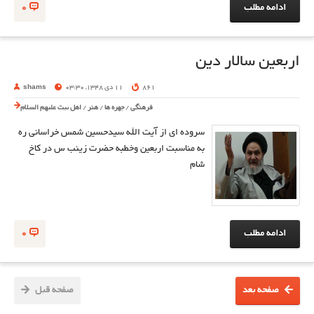
ادامه مطلب
0
اربعين سالار دين
861
11 دی 1348, 03:30
shams
فرهنگی
/
چهره ها
/
هنر
/
اهل بیت علیهم السلام
سروده ای از آیت الله سیدحسین شمس خراسانی ره
به مناسبت اربعین وخطبه حضرت زینب س در کاخ
شام
ادامه مطلب
0
صفحه بعد
صفحه قبل