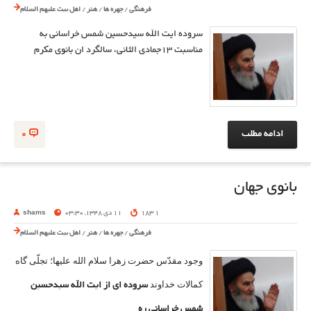
فرهنگی
/
چهره ها
/
هنر
/
اهل بیت علیهم السلام
سروده ایت الله سیدحسین شمس خراسانی به
مناسبت 13جمادی الثانی، سالگرد ان بانوی مکرم
ادامه مطلب
0
بانوی جهان
1 183
11 دی 1348, 03:30
shams
فرهنگی
/
چهره ها
/
هنر
/
اهل بیت علیهم السلام
وجود مقدّس حضرت زهرا سلام الله علیها؛ تجلّی ‏گاه
كمالات خداوند
سروده ای از ایت الله سیدحسین
شمس خراسانی ره