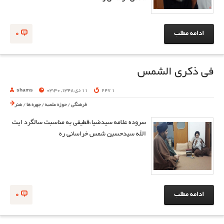
ادامه مطلب
0
في ذكرى الشمس
1 247
11 دی 1348, 03:30
shams
فرهنگی
/
حوزه علمیه
/
چهره ها
/
هنر
سروده علامه سیدضیاءقطیفی به مناسبت سالگرد ایت
الله سیدحسین شمس خراسانی ره
ادامه مطلب
0