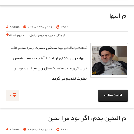
ام ابیها
1 435
11 دی 1348, 03:30
shams
فرهنگی
/
چهره ها
/
هنر
/
اهل بیت علیهم السلام
كمالات بالذّات وجود مقدّس حضرت زهرا سلام الله
علیها، درسروده ای از ایت الله سیدحسین شمس
خراسانی ره، به مناسبت سال روز میلاد مسعود ان
حضرت تقدیم می گردد
ادامه مطلب
0
ام البنین بدم، اگر بود مرا بنین
1 299
11 دی 1348, 03:30
shams