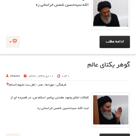
الله سیدحسین شمس خراسانی ره
ادامه مطلب
0
گوهر يكتاى عالم
1 003
11 دی 1348, 03:30
shams
فرهنگی
/
چهره ها
/
هنر
/
اهل بیت علیهم السلام
كمالات اعلاى وجود مقدّس پيامبر اسلام ص، در قصیده ای از
ایت الله سیدحسین شمس خراسانی ره