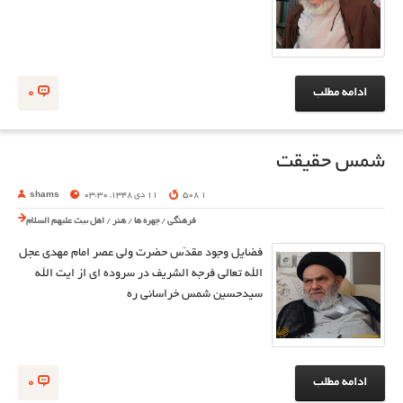
ادامه مطلب
0
شمس حقیقت
1 508
11 دی 1348, 03:30
shams
فرهنگی
/
چهره ها
/
هنر
/
اهل بیت علیهم السلام
فضایل وجود مقدّس حضرت ولی عصر امام مهدی عجل
الله تعالی فرجه الشریف در سروده ای از ایت الله
سیدحسین شمس خراسانی ره
ادامه مطلب
0