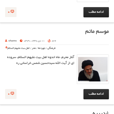
ادامه مطلب
0
موسم ماتم
866
11 دی 1348, 03:30
shams
فرهنگی
/
چهره ها
/
هنر
/
اهل بیت علیهم السلام
آغاز محرم، ماه اندوه اهل بیت علیهم السلام، سروده
ای از آیت الله سیدحسین شمس خراسانی ره
ادامه مطلب
0
غدیریه