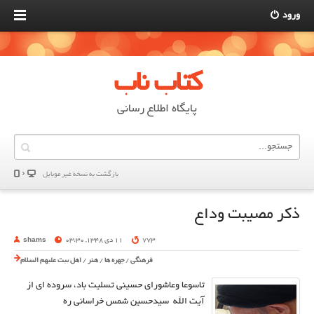
ورود
کتاب ناب
پایگاه اطلاع رسانی
بازگشت به نسخه غير موبایل
ذكر مصيبت وداع
773
11 دی 1348, 03:30
shams
فرهنگی
/
چهره ها
/
هنر
/
اهل بیت علیهم السلام
تاسوعا وعاشورای حسینی تسلیت باد، سروده ای از
آیت الله سیدحسین شمس خراسانی ره