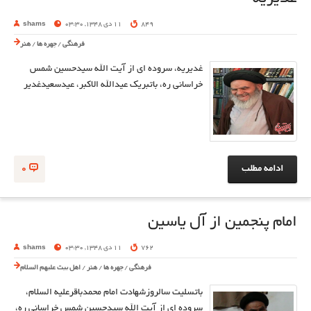
849
11 دی 1348, 03:30
shams
فرهنگی
/
چهره ها
/
هنر
غدیریه، سروده ای از آیت الله سیدحسین شمس
خراسانی ره، باتبریک عیدالله الاکبر، عیدسعیدغدیر
ادامه مطلب
0
امام پنجمين از آل ياسين
762
11 دی 1348, 03:30
shams
فرهنگی
/
چهره ها
/
هنر
/
اهل بیت علیهم السلام
باتسلیت سالروزشهادت امام محمدباقرعلیه السلام،
سروده ای از آیت الله سیدحسین شمس خراسانی ره،