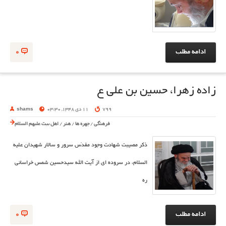
ادامه مطلب
0
زاده زهرا، حسين بن على ع
799
11 دی 1348, 03:30
shams
فرهنگی
/
چهره ها
/
هنر
/
اهل بیت علیهم السلام
ذكر مصيبت شهادت وجود مقدّس سرور و سالار شهيدان علیه
السلام، در سروده ای از آیت الله سیدحسین شمس خراسانی
ره
ادامه مطلب
0