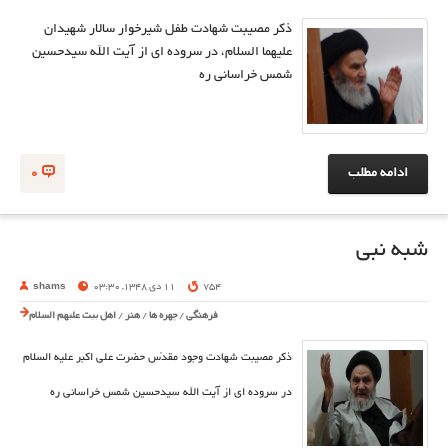
ذكر مصيبت شهادت طفل شيرخوار سالار شهيدان
علیهما السلام، در سروده ای از آیت الله سیدحسین
شمس خراسانی ره
ادامه مطلب
0
شبه نبی
754
11 دی 1348, 03:30
shams
فرهنگی
/
چهره ها
/
هنر
/
اهل بیت علیهم السلام
ذكر مصيبت شهادت وجود مقدّس حضرت على اكبر علیه السلام
در سروده ای از آیت الله سیدحسین شمس خراسانی ره