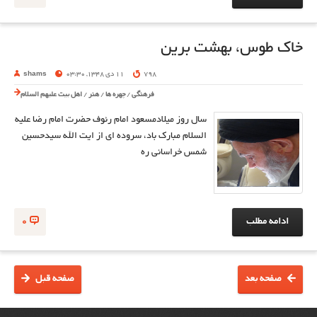
خاك طوس، بهشت برين
798
11 دی 1348, 03:30
shams
فرهنگی
/
چهره ها
/
هنر
/
اهل بیت علیهم السلام
سال روز میلادمسعود امام رئوف حضرت امام رضا علیه
السلام مبارک باد، سروده ای از ایت الله سیدحسین
شمس خراسانی ره
ادامه مطلب
0
صفحه بعد
صفحه قبل