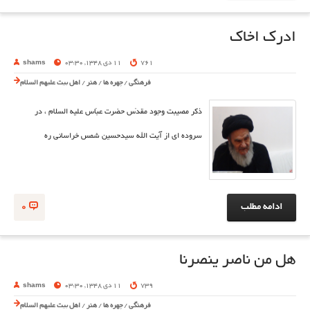
ادرک اخاک
761
11 دی 1348, 03:30
shams
فرهنگی
/
چهره ها
/
هنر
/
اهل بیت علیهم السلام
ذكر مصيبت وجود مقدّس حضرت عبّاس علیه السلام ، در
سروده ای از آیت الله سیدحسین شمس خراسانی ره
ادامه مطلب
0
هل من ناصر ینصرنا
739
11 دی 1348, 03:30
shams
فرهنگی
/
چهره ها
/
هنر
/
اهل بیت علیهم السلام