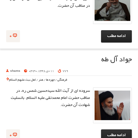
در مناقب آن حضرت.
ادامه مطلب
0
جواد آل طه
779
11 دی 1348, 03:30
shams
فرهنگی
/
چهره ها
/
هنر
/
اهل بیت علیهم السلام
سروده ای از آیت الله سیدحسین شمس ره، در
مناقب حضرت امام محمدتقی علیه السلام. باتسلیت
شهادت آن حضرت.
ادامه مطلب
0