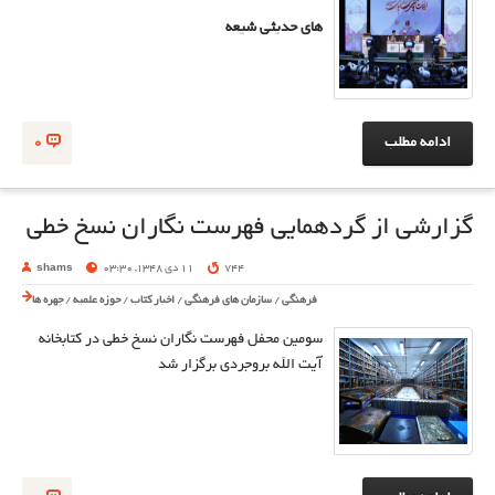
های حدیثی شیعه
ادامه مطلب
0
گزارشی از گردهمایی فهرست نگاران نسخ خطی
744
11 دی 1348, 03:30
shams
فرهنگی
/
سازمان های فرهنگی
/
اخبار کتاب
/
حوزه علمیه
/
چهره ها
سومین محفل فهرست نگاران نسخ خطی در کتابخانه
آیت الله بروجردی برگزار شد