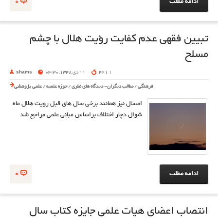
ادامه مطلب
0
تبیین فقهی عدم کفایت رؤیت هلال با چشم
مسلح
1 421
11 دی 1348, 03:30
shams
فرهنگی
/
مطالب دیگران- دیدگاه های نظری
/
حوزه علمیه
/
علمی پژوهشی
امسال نیز همانند برخی سال های قبل رویت هلال ماه
شوال دچار اختلاف براساس مبانی علمی مراجع شد
ادامه مطلب
0
انتصاب اعضای هیات علمی جایزه کتاب‌ سال