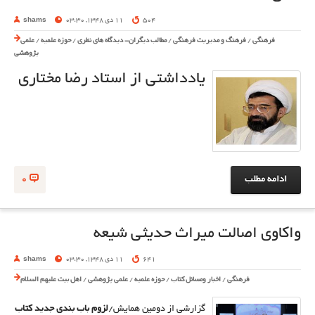
504
11 دی 1348, 03:30
shams
فرهنگی
/
فرهنگ و مدیریت فرهنگی
/
مطالب دیگران- دیدگاه های نظری
/
حوزه علمیه
/
علمی
پژوهشی
یادداشتی از استاد رضا مختاری
ادامه مطلب
0
واکاوی اصالت میراث حدیثی شیعه
641
11 دی 1348, 03:30
shams
فرهنگی
/
اخبار ومسائل کتاب
/
حوزه علمیه
/
علمی پژوهشی
/
اهل بیت علیهم السلام
گزارشی از دومین همایش/
لزوم باب بندی جدید کتاب