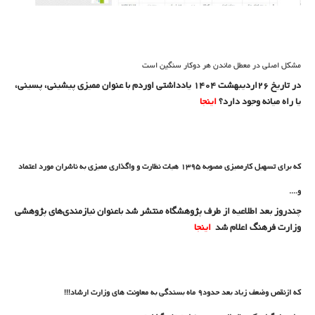
مشکل اصلی در معطل ماندن هر دوکار سنگین است
در تاریخ 26اردیبهشت 1404 یادداشتی اوردم با عنوان ممیزی پیشینی، پسینی،
یا راه میانه وجود دارد؟
اینجا
که برای تسهیل کارممیزی مصوبه 1395 هیات نظارت و واگذاری ممیزی به ناشران مورد اعتماد
و....
چندروز بعد اطلاعیه از طرف پژوهشگاه منتشر شد باعنوان نیازمندی‌های پژوهشی
وزارت فرهنگ اعلام شد
اینجا
که ازنقص وضعف زیاد بعد حدود9 ماه بسندگی به معاونت های وزارت ارشاد!!!