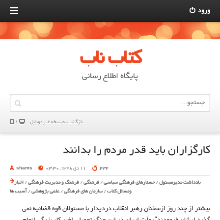
ورود
کتاب ناب
پایگاه اطلاع رسانی
بازگشت به نسخه غير موبایل
کارگزاران باید قدر مردم را بدانند
434
11 دی 1348, 03:30
shams
یادداشت مدیرمسئول
/
جستارهای فرهنگی سیاسی
/
فرهنگی
/
فرهنگ و مدیریت فرهنگی
/
اخبار
ومسائل کتاب
/
سازمان های فرهنگی
/
علمی پژوهشی
/
آسیب ها
بیشتر از چند روز ازسخنان رهبر انقلاب دردیدار با مسئولان قوه قضائیه نمی