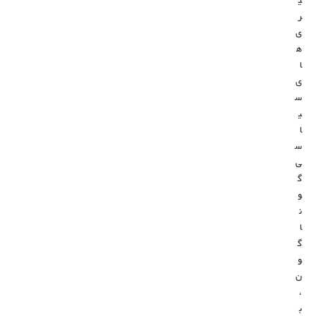
ی
ر
ی‌
ه
ا
ی
س
ی
ا
س
ی
گ
و
ن
ا
گ
و
ن
،
ب