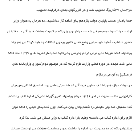
در3سال 27کاربرگ تصویب شد و در کاربرگهای بعدی درفرایند تصویب.
حتما یادتان هست باپایان دولت یازدهم بنای ادامه کار نداشتید...به هرحال به عنوان وزیر
ارشاد دولت دوازدهم معرفی شدید، دراخرین روزی که درکسوت معاونت فرهنگی در دفترتان
حضور داشتید، گفتید خوب بااین وضع فعلی کشور وبدون امکانات چه باید کرد؟ من هم چند
پیشنهاد فاقد هزینه مالی عرض کردم ودرعمل پذیرفتید اما بااغاز تحریم های 1397 عملا فاقد
تاثیر شد. مجدد در دوره فعلی وزارت طرح کردم که در موضوع دوم(شورای وزارتخانه های
فرهنگی) به آن می پردازم
در دولت دوازدهم باانتخاب معاون فرهنگی که شخصیتی علمی بود، اما طبق اشنایی من برای
کاراجرایی مناسب نبود، در اذر 1396 درقم پیشنهاد تغییر گزینه مدیرکل اداره کتاب را دادم
که استقبال شد ولی دلیلش را نگفتم والان بیان می کنم، چون کاندیدای قبلی را فاقد توان
لازم برای اداره کتاب می دانستم وطبعا بار اداره کتاب به وزیر منتقل می شد، لذا فرد
پیشنهادی که تجربه مدیریت این اداره را داشت بدون مساعدت معاونت می توانست مسایل