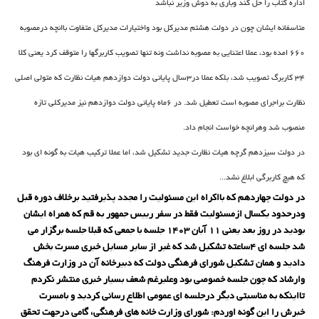
اداره کتاب را حل کند وباری به دوش وزیر نباشد
متاسفانه ایشان چون در دولت هشتم مدیرکل بود واختیارات مدیرکل متفاوت باانچه درمصوبه
660 امده بود، عملا اعتنایی به مصوبه نداشت ونه تنها تصویب کاربرگها را متوقف کرد یعنی کلا
34 کاربرگ تصویب شد، بلکه عملا در3سال پایانی دولت دوازدهم هیات نظارت که متولی اصلی
نظارت براجرای مصوبه است تعطیل شد. در 6ماه پایانی دولت دوازدهم نیز مدیرکلی تازه
منصوب شد وهرانچه خواست انجام داد.
در دولت سیزدهم گرچه هیات نظارت جدید تشکیل شد، اما عملا ترکیب هیات به گونه ای بود
که هیچ کاربرگی ابلاغ نشد...
در دولت چهاردهم که بااکراه این مسئولیت را مجدد پذیرفتید برخلاف دوره قبل
ودرحدود یکسال ازمسئولیت فقط در سفر رییس جمهور به قم که همراه ایشان
بودید در روز بعد یعنی 11 آبان 1403 جلسه با جمعی که قبلا جلسه برگزار می
شد جلسه ای 4ساعته تشکیل شد که غیر از سایر مسایل خبری مسرت بخش
دادید و همان تشکیل شورای فرهنگی دولت که دبیرخانه آن در وزارت فرهنگ
وارشاد که چون جلسه خصوصی بود وعلیرغم شعف بسیار خبری منتشر نکردم
تااینکه به مناسبتی دیگر درجلسه ای عمومی اطلاع رسانی کردید و بامسرت
خبرش را این گونه اوردم
: شورای وزارت خانه های فرهنگی، گامی درجهت تحقق