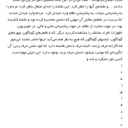
گذرد ایشان فرمودند": ملّت ایران در این جنگ تحمیلیِ اخیر کار بزرگی انجام
دادند.... و نقشه‌ی آنها را باطل کرد، این نقشه را خدای متعال باطل کرد؛ مردم را
به پشتیبانی دولت، به پشتیبانی نظام وارد میدان کرد. مردم وارد میدان شدند
امّا درست در نقطه‌ی مقابل آن جهتی که دشمن محاسبه کرده بود و نقشه کشیده
بود؛ در جهت حمایت از نظام، در جهت پشتیبانی جانی و مالی. در تلویزیون،
اظهارات افراد مختلف را مشاهده کردید دیگر، که با ظاهرهای گوناگون، چهره‌های
گوناگون، لباسهای گوناگون که هیچ به نظر هم نمی‌آید اینها حاضر باشند این‌جور
فداکارانه حرف بزنند؛ البتّه حرف با عمل فاصله دارد امّا خود نفْس حرف زدن، آن
انگیزه‌ای که موجب میشود انسان حرف بزند، وجود دارد؛ این خیلی مهم است.
کسی باور نمیکرد و شد و
ا
تّ
ف
ا
ق
ا
ف
ت
ا
د