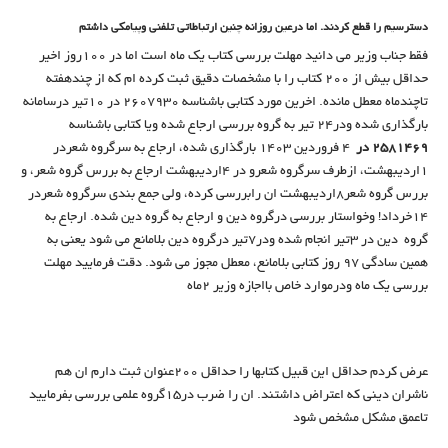
دسترسیم را قطع کردند. اما درعین روزانه چنین ارتباطاتی تلفنی وپیامکی داشتم
فقط جناب وزیر می دانید مهلت بررسی کتاب یک ماه است اما در 100روز اخیر
حداقل بیش از 200 کتاب را با مشخصات دقیق ثبت کرده ام که از چندهفته
تاچندماه معطل مانده. اخرین مورد کتابی باشناسه 2607930 در 10تیر درسامانه
بارگذاری شده ودر24 تیر به گروه بررسی ارجاع شده ویا کتابی باشناسه
2581469
در
4 فروردین 1403 بارگذاری شده، ارجاع به سرگروه شعردر
1اردیبهشت، ازطرف سرگروه شعرو در 4اردیبهشت ارجاع به بررس گروه شعر، و
بررس گروه شعر8اردیبهشت ان رابررسی کرده، ولی جمع بندی سرگروه شعردر
14خرداد! وخواستار بررسی درگروه دین و ارجاع به گروه دین شده. ارجاع به
گروه دین در 3تیر انجام شده ودر7تیر درگروه دین بلامانع می شود یعنی به
همین سادگی 97 روز کتابی بلامانع، معطل مجوز می شود. دقت فرمایید مهلت
بررسی یک ماه ودرموارد خاص بااجازه وزیر 2ماه
عرض کردم حداقل این قبیل کتابها را حداقل 200عنوان ثبت دارم ان هم
ناشران دینی که اعتراض داشتند. ان را ضرب در15گروه علمی بررسی بفرمایید
تاعمق مشکل مشخص شود