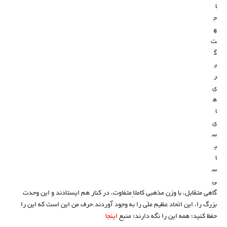
ا
ج
ه
ت‌
گ
ی
ر
ی‌
ه
ا
ی
س
ی
ا
س
یِ
گاهی متقابل، با وزن مذهبی کاملاً متفاوت، در کنار هم ایستادند و این وحدت
بزرگ را، این اتّحاد عظیم ملّی را به وجود آوردند.حرف من این است که این را
حفظ کنید؛ همه این را نگه دارند؛ منبع
اینجا