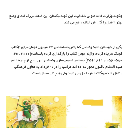
چگونه وزارت خانه متولی شفافیت این گونه باکتمان این ضعف بزرگ ادعای وضع
بهتر ازقبل را گزارش خلاف واقع می کند
یکی از دوستان طلبه وفاضل که باهزینه شخصی 25 میلیون تومان برای 3کتاب
کودک هزینه کرده، واز15بهمن کتاب را بارگذاری کرده باشناسه(2562000،
2560580 و 2561811) به خاطر تصویرسازی ونقاشی غیرواضح از چهره امام
علیه السلام تاکنون مجوز نداده اند مراتب را در20خرداد به معاون فرهنگی
منتقل کردم وگفتند فردا حل می شود ولی همچنان معطل است