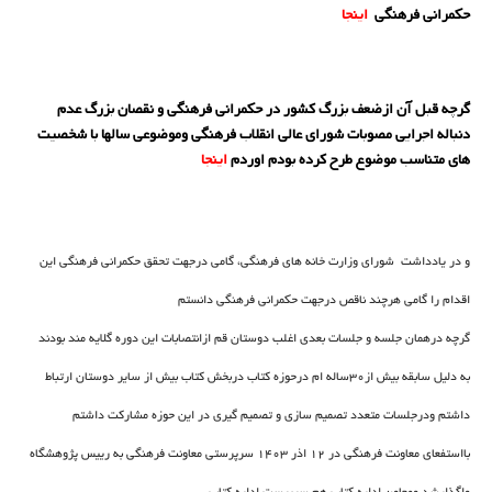
حکمرانی فرهنگی
اینجا
گرچه قبل آن ازضعف بزرگ کشور د
ر حکمرانی فرهنگی و نقصان بزرگ عدم
دنباله اجرایی مصوبات شورای عالی انقلاب فرهنگی وموضوعی سالها با شخصیت
های متناسب موضوع طرح کرده بودم اوردم
اینجا
و در یادداشت شورای وزارت خانه های فرهنگی، گامی درجهت تحقق حکمرانی فرهنگی این
اقدام را گامی هرچند ناقص درجهت حکمرانی فرهنگی دانستم
گرچه درهمان جلسه و جلسات بعدی اغلب دوستان قم ازانتصابات این دوره گلایه مند بودند
به دلیل سابقه بیش از30ساله ام درحوزه کتاب دربخش کتاب بیش از سایر دوستان ارتباط
داشتم ودرجلسات متعدد تصمیم سازی و تصمیم گیری در این حوزه مشارکت داشتم
بااستفعای معاونت فرهنگی در 12 اذر 1403 سرپرستی معاونت فرهنگی به رییس پژوهشگاه