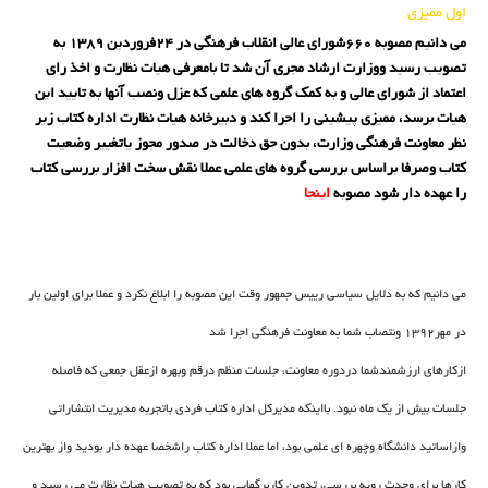
اول ممیزی
می دانیم مصوبه 660شورای عالی انقلاب فرهنگی در 24فروردین 1389 به
تصویب رسید ووزارت ارشاد مجری آن شد تا بامعرفی هیات نظارت و اخذ رای
اعتماد از شورای عالی و به کمک گروه های علمی که عزل ونصب آنها به تایید این
هیات برسد، ممیزی پیشینی را اجرا کند و دبیرخانه هیات نظارت اداره کتاب زیر
نظر معاونت فرهنگی وزارت، بدون حق دخالت در صدور مجوز یاتغییر وضعیت
کتاب وصرفا براساس بررسی گروه های علمی عملا نقش سخت افزار بررسی کتاب
را عهده دار شود مصوبه
اینجا
می دانیم که به دلایل سیاسی رییس جمهور وقت این مصوبه را ابلاغ نکرد و عملا برای اولین بار
در مهر1392 ونتصاب شما به معاونت فرهنگی اجرا شد
ازکارهای ارزشمندشما دردوره معاونت، جلسات منظم درقم وبهره ازعقل جمعی که فاصله
جلسات بیش از یک ماه نبود. بااینکه مدیرکل اداره کتاب فردی باتجربه مدیریت انتشاراتی
وازاساتید دانشگاه وچهره ای علمی بود، اما عملا اداره کتاب راشخصا عهده دار بودید واز بهترین
کارها برای وحدت رویه بررسی، تدوین کاربرگهایی بود که به تصویب هیات نظارت می رسید و