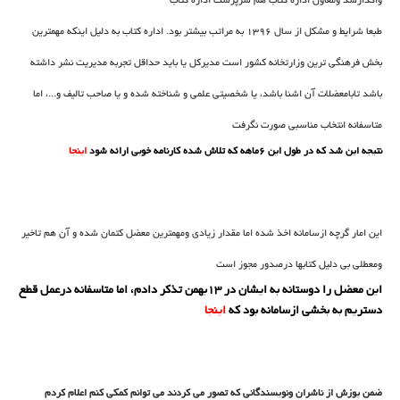
واگذارشد ومعاون اداره کتاب هم سرپرست اداره کتاب
طبعا شرایط و مشکل از سال 1396 به مراتب بیشتر بود. اداره کتاب به دلیل اینکه مهمترین
بخش فرهنگی ترین وزارتخانه کشور است مدیرکل یا باید حداقل تجربه مدیریت نشر داشته
باشد تابامعضلات آن اشنا باشد، یا شخصیتی علمی و شناخته شده و یا صاحب تالیف و...، اما
متاسفانه انتخاب مناسبی صورت نگرفت
نتیجه این شد که در طول این 6ماهه که تلاش شده کارنامه خوبی ارائه شود
اینجا
این امار گرچه ازسامانه اخذ شده اما مقدار زیادی ومهمترین معضل کتمان شده و آن هم تاخیر
ومعطلی بی دلیل کتابها درصدور مجوز است
این معضل را دوستانه به ایشان در 13بهمن تذکر دادم، اما متاسفانه درعمل قطع
دستریم به بخشی ازسامانه بود که
اینجا
ضمن پوزش از ناشران ونویسندگانی که تصور می کردند می توانم کمکی کنم اعلام کردم