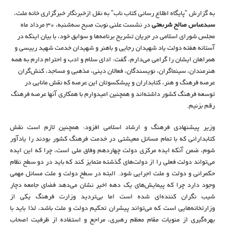
به گزارش "پایگاه اطلاع رسانی کتاب ناب" به نقل ازخبرنگار خبرگزاری خانه ملت،
سیدعباس صالح شریعتی
در نشست علنی نوبت صبح سه‌شنبه، 30 مرداد ماه
مجلس شورای اسلامی در جریان تشریح برنامه‌ها و سوابق خود، با بیان اینکه در
آستانه هفته دولت یاد شهیدان رجایی و باهنر و شهیدان خدمت شهید رییسی و
همراهان ایشان را گرامی می‌دارم، گفت: ادای سلام و ادب و احترام دارم به همه
هنرمندان، سینماگران، نویسندگان، فعالان دینی، مذهبی و مساجد، کنش‌گران
عرصه فرهنگ و هنر، کتابداران و پیشکسوتان این عرصه که نقش مانایی در
توسعه فرهنگ کشور داشته‌اند و همچنین امیدوارم با همکاری آنها عرصه فرهنگ
رقم بزنیم.
وزیر پیشنهادی فرهنگ و ارشاد اسلامی افزود: همچنین لازم است نقش
کتابدارانی که با تمام مسائل معیشتی در خدمت فرهنگ کشور بودند را یادآور
شوم، ضمن آنکه ایده مرکزی دولت چهاردهم وفاق ملی است، چرا که این ایده
می‌تواند دولت فعلی را از دولت‌های گذشته متمایز کند که باید در دو سطح نظام
حکمرانی و دولت و ملت اجرایی شود. البته در سطح دولت و ملت مسائل مهمی
وجود دارد چرا که پیمایش‌های یک دهه اخیر نشان می‌دهد فضای جامعه دچار
شیب نگران کننده‌ای شده است اما بی‌تردید وزارت فرهنگ یکی از
وزارتخانه‌هایی است که می‌تواند پیشران تحکیم دولت و ملت باشد، لذا باید با
بهره‌گیری از منویات مقام معظم رهبری، مراجع و استفاده از ظرفیت اصحاب