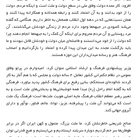
افزود: کار عمده دولت وفاق ملی در سطح دولت و ملت است و اینکه مردم، دولت
را از خود بدانند و به آن اعتماد کنند و رابطه همدلانه و همکارانه پیدا کنند و
همان نسبت‌هایی که در دهه اول انقلاب همه‌مان به خاطر داریم. هنگامی که گفته
می‌شد کمبودی در جبهه‌ها وجود دارد مردم از زندگی خودشان می‌گذشتند، آن
مرد روستایی و آن مردم محروم برای اینکه آن کمک را به جبهه‌ها انجام دهند چرا
که دولت را از خود می‌دانستند و فاصله‌ای میان دولت و خودشان قائل نبودند و ما
باید بازگشت مجدد به این میدان پیدا کرده و اعتماد را بازگردانیم و اصحاب
فرهنگ، هنر و رسانه میدان‌داران این حوزه هستند.
وزیر پیشنهادی فرهنگ و ارشاد اسلامی عنوان کرد: امیدوارم در پرتو وفاق
عمومی در نظام حکمرانی کشور تعامل 4 ساله‌ دولت و مجلس که با هم آغاز به کار
کردند شالوده‌ای مستحکم، بنایی رفیع برای فرهنگ کشور پدید بیاورد، فرهنگی
که به گفته امام راحل (ره) مبدأ همه خوشبختی‌ها و بدبختی‌های ملت است و به
تعبیر رهبر معظم انقلاب فرهنگ مایه اصلی هویت ملت‌ها است؛ فرهنگ یک ملت
است که می‌تواند آن ملت را پیشرفته، عزیز، توانا، عالم، فناور، نوآور و دارای
آبروی جهانی کند.
صالح شریعتی خاطرنشان کرد: ما ملت بزرگ، متمول و کهن ایران اگر در برابر
طوفان‌ها سر خم کردیم دوباره سربلند ایستادیم و می‌ایستیم و هیچ قدرتی توان