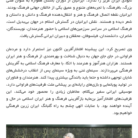
نابودی ایران عزیز را ندارد، ایرانیان از دوران باستان همواره به عنوان ملتی
بزرگ، بافرهنگ، با تجربه‌های متنوع و عمیق یکی از خالقان جهانی فرهنگ بودند.
ایرانیان نقطه اتصال فرهنگ و هنر و انتقال‌دهنده فرهنگ و دانش و داستان و
شعر دیده و هستند. نقش ایرانیان در گسترش اسلام در جهان بی‌بدیل است،
فرهنگ اسلامی در سراسر سرزمین‌های اسلامی با حضور هنرمندان، نویسندگان،
شاعران، دانشمندان، فیلسوفان، محققان و دبیران ایرانی گسترش یافت.
وی تصریح کرد: این پیشینه افتخارآفرین اکنون نیز استمرار دارد و مردمان
فراوانی در جای جای جهان به دنبال شناخت و بهره‌مندی از فرهنگ و هنر ایران
هستند. هزاران هنرآموز و هنرمند با اتکاء با معارف فرهنگ اسلامی به آفرینش
فرهنگی می‌پردازند. سینمای غنی به ویژه سینمای پس از انقلاب درخشش‌های
شایان توجهی داشته و حتماً باید بالندگی بیشتری پیدا کند. هنرمندان و فناوران
در تولید پویانمایی و بازی‌های رایانه‌ای بر پیشانی ملت ظرفیت‌های فراوانی دارد،
موسیقی ایرانی سفیر بی‌کلام، مخاطبان زیادی را محصور خود می‌کند، این
ظرفیت‌های افتخارآمیز بن‌مایه بازآفرینی فرهنگ و هنر ایران اسلامی در حال و
آینده خواهند بود. با عنایات الهی چشم به راه گلبانگ ایران زرین فرهنگی
خواهیم بود.