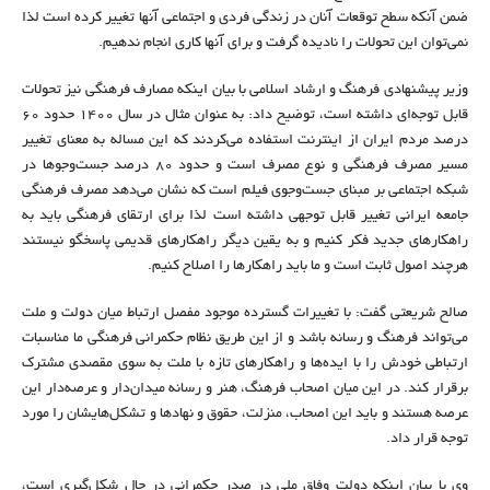
ضمن آنکه سطح توقعات آنان در زندگی فردی و اجتماعی آنها تغییر کرده است لذا
نمی‌توان این تحولات را نادیده گرفت و برای آنها کاری انجام ندهیم.
وزیر پیشنهادی فرهنگ و ارشاد اسلامی با بیان اینکه مصارف فرهنگی نیز تحولات
قابل توجه‌ای داشته است، توضیح داد: به عنوان مثال در سال 1400 حدود 60
درصد مردم ایران از اینترنت استفاده می‌کردند که این مساله به معنای تغییر
مسیر مصرف فرهنگی و نوع مصرف است و حدود 80 درصد جست‌وجو‌ها در
شبکه اجتماعی بر مبنای جست‌وجوی فیلم است که نشان می‌دهد مصرف فرهنگی
جامعه ایرانی تغییر قابل توجهی داشته است لذا برای ارتقای فرهنگی باید به
راهکارهای جدید فکر کنیم و به یقین دیگر راهکارهای قدیمی پاسخگو نیستند
هرچند اصول ثابت است و ما باید راهکارها را اصلاح کنیم.
صالح شریعتی گفت: با تغییرات گسترده موجود مفصل ارتباط میان دولت و ملت
می‌تواند فرهنگ و رسانه باشد و از این طریق نظام حکمرانی فرهنگی ما مناسبات
ارتباطی خودش را با ایده‌ها و راهکارهای تازه با ملت به سوی مقصدی مشترک
برقرار کند. در این میان اصحاب فرهنگ، هنر و رسانه میدان‌دار و عرصه‌دار این
عرصه هستند و باید این اصحاب، منزلت، حقوق و نهادها و تشکل‌هایشان را مورد
توجه قرار داد.
وی با بیان اینکه دولت وفاق ملی در صدر حکمرانی در حال شکل‌گیری است،