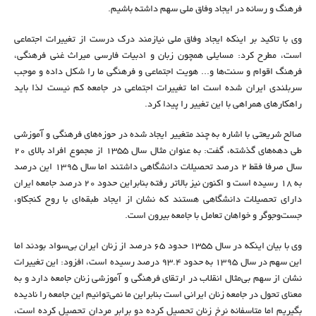
فرهنگ و رسانه در ایجاد وفاق ملی سهم داشته باشیم.
وی با تاکید بر اینکه ایجاد وفاق ملی نیازمند درک درست از تغییرات اجتماعی
است، مطرح کرد: مسایلی همچون زبان و ادبیات فارسی میراث غنی فرهنگی،
فرهنگ اقوام و سنت‌ها و... هویت اجتماعی و فرهنگی ما را شکل داده و موجب
سربلندی ایران شده است اما تغییرات اجتماعی در جامعه کم نیست لذا باید
راهکارهای همراهی با این تغییر را پیدا کرد.
صالح شریعتی با اشاره به چند متغییر ایجاد شده در حوزه‌های فرهنگی و آموزشی
طی دهه‌های گذشته، گفت: به عنوان مثال سال 1355 از مجموع افراد بالای 20
سال صرفا فقط 2 درصد تحصیلات دانشگاهی داشتند اما سال 1395 این درصد
به 18 رسیده است و اکنون نیز بالاتر رفته بنابراین حدود 20 درصد جامعه ایران
دارای تحصیلات دانشگاهی هستند که نشان از ایجاد طبقه‌ای با روح کنجکاو،
جست‌وجوگر و خواهان تعامل با جامعه بیرون است.
وی با بیان اینکه در سال 1355 حدود 65 درصد از زنان ایران بی‌سواد بودند اما
این سهم در سال 1395 به حدود 93.4 درصد رسیده است، افزود: این تغییرات
نشان از سهم بی‌مثال انقلاب در ارتقای فرهنگی و آموزشی زنان جامعه دارد و به
معنای تحول در جامعه زنان ایرانی است بنابراین ما نمی‌توانیم این جامعه را نادیده
بگیریم اما متاسفانه نرخ زنان تحصیل کرده دو برابر مردان تحصیل کرده است،