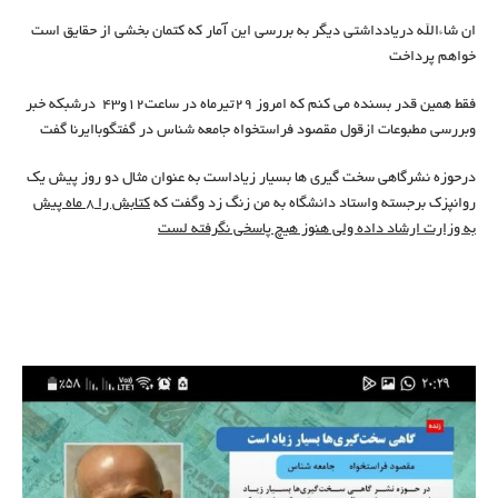
ان شاءالله دریادداشتی دیگر به بررسی این آمار که کتمان بخشی از حقایق است
خواهم پرداخت
فقط همین قدر بسنده می کنم که امروز 29تیرماه در ساعت12و43 درشبکه خبر
وبررسی مطبوعات ازقول مقصود فراستخواه جامعه شناس در گفتگوباایرنا گفت
درحوزه نشرگاهی سخت گیری ها بسیار زیاداست به عنوان مثال دو روز پیش یک
روانپزک برجسته واستاد دانشگاه به من زنگ زد وگفت که
کتابش را 8 ماه پیش
به وزارت ارشاد داده ولی هنوز هیچ پاسخی نگرفته لست