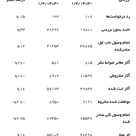
ارزیابی
درصد تغییر
-1/4/1404
-1/4/1403
رد درخواست‌ها
107
123
15 %
تایید بدون بررسی
19801
28297
%43
اعلام وصول چاپ اول
%12
41454
36865
صادرشده
آثار مغایر ضوابط نشر
805
581
-%28
آثار مشروطی
10597
8902
-%16
آثار ثبت شده
49637
57173
%16
موافقت شده مشروط
9191
8950
-%2.6
اعلام وصول کلی صادر
%2.75
67350
65547
شده
اثر مجاز
46496
55104
%18