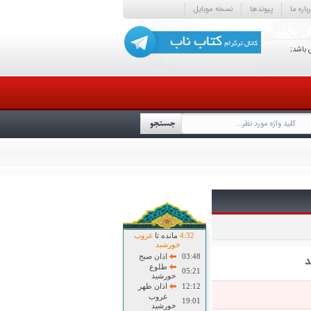
باره ما
پیوندها
نسخه موبایل
 باشد;
32
:
4
مانده تا
غروب
خورشید
03:48
اذان صبح
د
طلوع
05:21
خورشید
12:12
اذان ظهر
غروب
19:01
خورشید