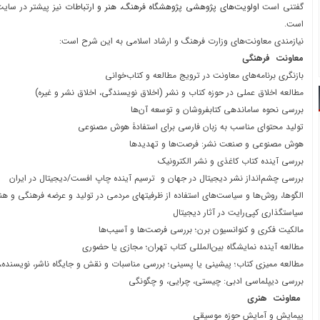
گفتنی است
اولویت‌های پژوهشی پژوهشگاه فرهنگ، هنر و ارتباطات
نیز پیشتر در سایت
است.
نیازمندی معاونت‌های وزارت فرهنگ و ارشاد اسلامی به این شرح است:
معاونت فرهنگی
بازنگری برنامه‌های معاونت در ترویج مطالعه و کتاب‌خوانی
مطالعه اخلاق عملی در حوزه کتاب و نشر (اخلاق نویسندگی، اخلاق نشر و غیره)
بررسی نحوه ساماندهی کتابفروشان و توسعه آن‌ها
تولید محتوای مناسب به زبان فارسی برای استفادۀ هوش مصنوعی
هوش مصنوعی و صنعت نشر: فرصت‌ها و تهدیدها
بررسی آینده کتاب کاغذی و نشر الکترونیک
بررسی چشم‌انداز نشر دیجیتال در جهان و ترسیم آینده چاپ افست/دیجیتال در ایران
الگوها، روش‌ها و سیاست‌های استفاده از ظرفیت‎های مردمی در تولید و عرضه فرهنگی و هنری
سیاست‎گذاری کپی‌رایت در آثار دیجیتال
مالکیت فکری و کنوانسیون برن؛ بررسی فرصت‌ها و آسیب‌ها
مطالعه آینده نمایشگاه بین‌المللی کتاب تهران؛ مجازی یا حضوری
مطالعه ممیزی کتاب؛ پیشینی یا پسینی؛ بررسی مناسبات و نقش و جایگاه ناشر، نویسنده،
بررسی دیپلماسی ادبی: چیستی، چرایی، و چگونگی
معاونت هنری
پیمایش و آمایش حوزه موسیقی