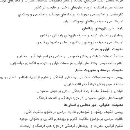
جریان‎‌‌شناسی نشر، خبرگزاری، رسانه، و سایر محصولات صاحبان امتیازات و مجوزهای فرهنگی و هنری
مطالعه میزان استفاده از پیام‎‌رسان‎‌های داخلی و خارجی در کشور
نظرسنجی و افکارسنجی مربوط به رویدادهای فرهنگی و اجتماعی و رسانه‌ای
تیپ‌شناسی مصرف رسانه‌ای نوجوانان ایران
بنیاد ملی بازی‌های رایانه‌ای
پیمایش و آمایش تولید و مصرف بازی‎‌های رایانه‌ای در کشور
تیپ‌شناسی مصرف بازی‌‎های رایانه‌ای براساس متغیرهای کلیدی
معاونت قرآن و عترت
مطالعۀ تعاملات دولت و بخش خصوصی و مردمی در امور فرهنگی ـ مذهبی
نظام برنامه درسی رشته های قرآنی، مؤسسات قرآن و عترت، و الگوهای درآمدزایی
معاونت توسعه و مدیریت منابع
بررسی سهم محصولات اطلاعاتی، رسانه‌ای، فرهنگی و هنری از تولید ناخالص داخلی و برر
مطالعه سهم بخش فرهنگ در اقتصاد ایران
طراحی و توسعۀ سامانۀ رصد فرهنگی مبتنی بر هوش مصنوعی
کاربست‌های هوش مصنوعی در حوزه فرهنگ، و اقتصاد فرهنگ
معاونت حقوقی، امور مجلس و استان‌ها
بررسی الگوها، روش‎ها، و شیوه‌های نظارت مردمی بر حقوق مالکیت فکری
نظارت مردمی بر موضوع مالکیت فکری و رویه‎‌های قضایی و حقوقی موجود
تنقیح قوانین، مقررات و رویه‌های فرهنگی در حوزه هنر، فرهنگ و ارتباطات