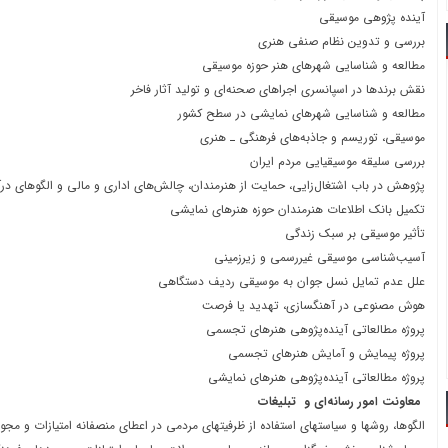
آینده پژوهی موسیقی
بررسی و تدوین نظام صنفی هنری
مطالعه و شناسایی شهرهای هنر حوزه موسیقی
نقش برندها در اسپانسری اجراهای صحنه‌ای و تولید آثار فاخر
مطالعه و شناسایی شهرهای نمایشی در سطح کشور
موسیقی، توریسم و جاذبه‌های فرهنگی ـ هنری
بررسی سلیقه موسیقیایی مردم ایران
پژوهش در باب اشتغال‌زایی، حمایت از هنرمندان، چالش‌های اداری و مالی و الگوهای درآ
تکمیل بانک اطلاعات هنرمندان حوزه هنرهای نمایشی
تأثیر موسیقی بر سبک زندگی
آسیب‌شناسی موسیقی غیررسمی و زیرزمینی
علل عدم تمایل نسل جوان به موسیقی ردیف دستگاهی
هوش مصنوعی در آهنگسازی، تهدید یا فرصت
پروژه مطالعاتی آینده‌پژوهی هنرهای تجسمی
پروژه پیمایش و آمایش هنرهای تجسمی
پروژه مطالعاتی آینده‌پژوهی هنرهای نمایشی
معاونت امور رسانه‌‎ای و تبلیغات
الگوها، روش‎ها و سیاست‎های استفاده از ظرفیت‎های مردمی در اعطای منصفانه امتیازات و مجوزها