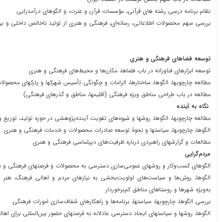
نظام برنامه درسی رشته های قرآنی، مؤسسات قرآن و عترت، و الگوهای درآمدزایی
بررسی سهم محصولات اطلاعاتی، رسانه‌ای، فرهنگی و هنری از تولید ناخالص داخل
توسعه فضاهای فرهنگی و هنری
توسعه ابزارهای فناورانه در باب فضاها، مکان‌ها و محیط‌های فرهنگی و هنری
مطالعه چارچوب‎ها، الگوها، ساختارها، الزامات و چگونگی تأسیس شهرک‎ها و پارک‎های محصولات فرهنگی و هنری
مطالعه در باب طراحی مناطق ویژه فرهنگی (اقلیم‎ها، مناطق و گذرهای فرهنگی)
نگاه به آینده
مطالعه چارچوب‎ها، الگوها، روش‎ها و شیوه‌های تقویت آینده‌پژوهشی در حوزه‎ تولید، توزیع و مصرف فرهنگی
الگوها، چارچوب‎ها، سیاست‎ها و نحوۀ توسعه صادرات محصولات و خدمات فرهنگی و هنری
مطالعات و گزارش‎های راهبردی درباره ظرفیت‌های دیپلماسی فرهنگی و هنری
مردم‌گرایی
الگوهای کسب‌‎وکار و روش‎های عمومی‌سازی دسترسی به محصولات و فرصت‎های فرهنگی و هنری
به‌ویژه شهرها و روستاهای مناطق کم‌برخوردار
بررسی الگوها، چارچوب‎ها، سیاست‎ها، برنامه‌ها و راهکارهای شفاف‌سازی امورات فرهنگی
الگوها، روش‎ها و سیاست‎های ایجاد دسترسی عادلانه به فرصت‎های حضور بین‌المللی برای اهالی فرهنگ و هنر