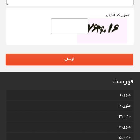
تصوير کد امنيتی:
ارسال
فهرست
منوی 1
منوی 2
منوی 3
منوی 4
منوی 5