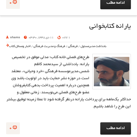
ادامه مطلب
0
یارانه کتابخوانی
1 077
11 دی 1348, 03:30
shams
یادداشت مدیرمسئول
/
فرهنگی
/
فرهنگ و مدیریت فرهنگی
/
اخبار ومسائل کتاب
طرح‌های فصلی خانه کتاب؛ مدلی موفق در تخصیص
یارانه: یادداشتی از سيد‌محمد كاظم
شمس،مدیرموسسه فرهنگی «خرد وحیانی»، معتقد
است در حوزه نشر حمایت باید در اولویت باشد وی
همچنین درباره اهمیت پرداخت بدهی کتابفروشان
عضو طرح‌های فصلی می‌نویسند: زمانی معقول و
حداکثر یک‌ماهه برای پرداخت یارانه درنظر گرفته شود تا عملا زمینه توفیق بیشتر
این طرح را شاهد باشیم.
ادامه مطلب
0