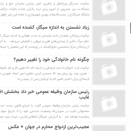
چکیده: مدیرکل بین‌الملل و راهبری امور زیارتی سازمان حج و زی
مشکلات، مرز خسروی از امروز برای تردد زائران عتبات عالیات بازگش
باشگاه خبرنگاران، حجت‌الاسلام مهدی شهسواری با اعلام این خبر اظها
زياد نشستن به اندازه سيگار، ‌كشنده است
چکیده: پزشكان هشدار دادند نشستن به مدت طولاني به اندازه سيگار
خطر مرگ ناشي از بيماري‌هاي قلبي و عروقي را افزايش مي‌دهد. به گزا
از پزشكان مركز تخصصي مايوكلينيك در روچستر كه اين معضل را «بيمار
چگونه نام خانوادگی خود را تغییر دهیم؟
چکیده: ثبت احوال بنا دارد شرایطی را ایجاد کند که تغییر نام و نام خا
: همین چند روز پیش بود که محسن کرمی معاون امور اسناد هویتی ساز
لایحه‌ای برای اختیار تغییر نام به ایرانیان پس از رسیدن به
رئیس سازمان وظیفه عمومی خبر داد بخشش ا
غایب
چکیده: رئیس سازمان وظیفه عمومی گفت: با اجرای قانون جدید خ
بخشیده خواهد شد. به گـزارش خبرنگار انتظامی فارس، سردار سید حم
عجیب‌ترین ازدواج محارم در جهان +‌ عکس