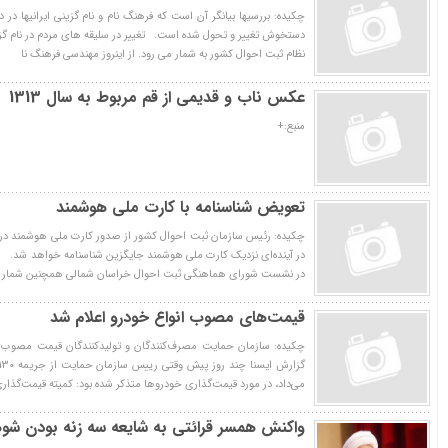
چکیده: بررسیها بیانگر آن است که فرهنگ نام و نام گزینی ایرانیها د
دستخوش تغییر و تحول شده است. تغییر در سلیقه های مردم در نام گز
نظام ثبت احوال کشور به شمار می رود. از اینروز مهندسی فرهنگ نا
عکس ناب و قدیمی از قم مربوط به سال 1313
منبع:+
تعویض شناسنامه با کارت ملی هوشمند
در آینده‌ای نزدیک کارت ملی هوشمند جایگزین شناسنامه خواهد شد. م
در نشست شورای هماهنگی ثبت احوال خراسان شمالی همچنین شمار ث
قيمت‌هاي مصوب انواع خودرو اعلام شد
مي‌داد، در مورد قيمت‌گذاري خودروها متذكر شده بود: كميته قيمت‌گذار
واکنش همسر قرائتی به شایعه سه زنه بودن ش