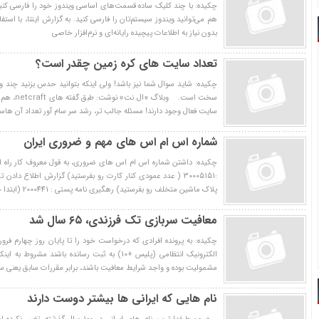
چکیده: با چند کلیک ساده قسمت‌های اساسی ویندوز خود را فارسی کنی
هم مي‌توانيد ويندوز سيستم‌تان را فارسي کنيد. به گزارش ایتنا، با استف
بدون نياز به اطلاعات پيچيده رايانه‌اي و نرم‌افزار خاصي
تعداد سایت های کره زمین چقدر است؟
چکیده: شاید سوال شما نیز باشد! ولی اینکه بتوانید حدس بزنید چند 
سایت فعال وجود دارند! مسئله جالب تر، رشد سر سام آور تعداد آن هاس
شماره اس ام اس های مهم و ضروری ایران
چکیده: داشتن شماره اس ام اس های ضروری، به قول معروف کار راه 
پلاک ماشین متخلف رو بفرستید) رهگیری نامه پستی : 2000441 (ابتدا حرف
معافیت سربازی تک فرزندی، ۶۵ سال شد
الکترونیک انتظامی (پلیس +10) به ثبت رسانده باشند
مشمولیت بوده و واجد شرایط معافیت باشند، برابر مقررات سابق یعنی سن 59 
نام هایی که ایرانی ها بیشتر دوست دارند