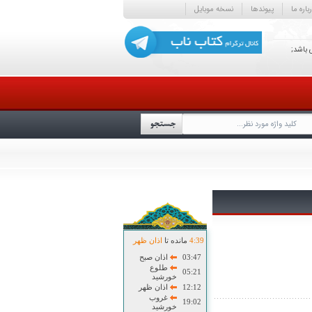
باره ما
پیوندها
نسخه موبایل
 باشد;
39
:
4
مانده تا
اذان ظهر
03:47
اذان صبح
طلوع
05:21
خورشید
12:12
اذان ظهر
غروب
19:02
خورشید