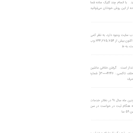
د. با انجام چند کليک ساده شما
اده از اين روش خودتان مي‌توانيد
وب سایت وجود دارد، به نظر کمی
سخت است. وبلاگ «ال نت» نوشت: طبق گفته های netcraft، هم اکنون بیش از 644,275,754 وب
ت، به ط
انداز است. گرفتن خلافی ماشین
:30005151 ( عدد عمودی کنار کارت رو بفرستید) گزارش اطلاع دادن تخلف تاکسی : 30004246( شماره
چکیده: به پرونده افرادی که درخواست خود را تا پایان روز چهارم فروردین ماه سال 91 در دفاتر خدمات
 مشروط به اینکه هنگام ثبت در خواست در سن
سا