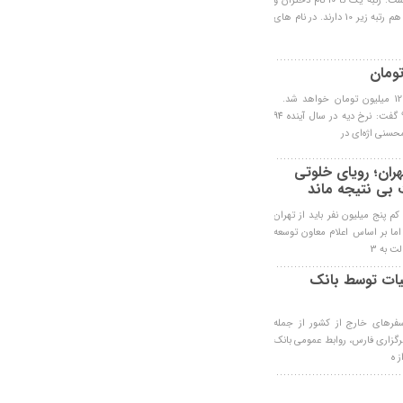
خبر- پرطرفدارترین نام های ایرانی در 100 سال گذشته، تغییر نکرده است. رتبه یک تا 10 نام دختران و
پسران، عمدتا ثابت است؛ هرچند که کم کم نام های ترکیبی و تازه تری هم رتبه زیر 10 دارند. در نام های
چکیده: در ماه حرام نرخ دیه یک سوم افزایش می یابد که حدود 125 میلیون تومان خواهد شد.
سخنگوی دستگاه قضا با اعلام نرخ جدید دیه شخص ثالث در سال 91 گفت: نرخ دیه در سال آینده 94
ون نفري از تهران؛ روياي خلوتي
ت بي نتيجه ماند
پنج ميليون نفر بايد از تهران
اما بر اساس اعلام معاون توسعه
ت به 3
الیات توسط بانک
ر‌های خارج از کشور از جمله
برگزاری فارس، روابط عمومی بانک
 ه