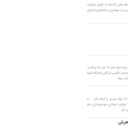
ر دهه های گذشته به دلایل مختلف
ینی از مهمترین چالشهای فراروی
چکیده: رئیس سازمان ثبت احوال کشور از صدور کارت ملی هوشمند در نیمه دوم سال ۹۱ خبر داد و گفت:
حمد ناظمی اردکانی شامگاه شنبه
بت وفا
چکیده: سازمان حمايت مصرف‌كنندگان و توليدكنندگان قيمت مصوب 111 نوع خودرو را اعلام كرد. به
گزارش ايسنا چند روز پيش وقتي رييس سازمان حمايت از جريمه 130 ميليارد توماني خودروسازان خبر
ي خو
وهرش