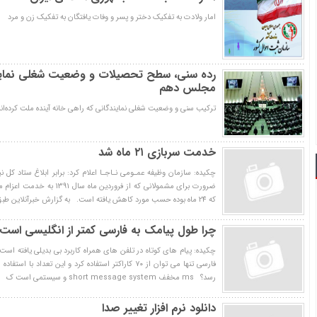
امار ولادت به تفکیک دختر و پسر و وفات یافتگان به تفکیک زن و 
رده سنی، سطح تحصیلات و وضعیت شغلی نمای
مجلس دهم
ترکیب سنی و وضعیت شغلی نمایندگانی که راهی خانه آینده ملت کرده‌ان
خدمت سربازی ۲۱ ماه شد
چکیده: سازمان وظیفه عمـومی نـاجـا اعلام کرد: برابر ابلاغ ستاد 
ضرورت برای مشمولانی که از فروردی
که 24 ماه بوده حسب مورد کاهش یافته است. به گزارش خبرآنلاین طبق آخ
چرا طول پیامك به فارسی كمتر از انگلیسی است
چکیده: پیام های كوتاه در تلفن های همراه كاربرد بی بدیلی یافته است. 
رسد؟ ms مخفف short message system و سیستمي است ك
دانلود نرم افزار تغییر صدا