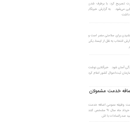
ارت تصریح کرد: با برطرف شدن
ایی می‌شود. به گزارش خبرنگار
ر داشت
 كشيدن براي سلامتي مضر است و
رش انتخاب به نقل از ايسنا، يكي
نوادگی آسان شود. خبرآنلاین نوشت
مان ثبت‌احوال کشور اعلام کرد
ضافه خدمت مشمولان
دمت وظیفه عمومی اضافه خدمت
مشمولان غایب در صورتی‌که وضعیت خدمتی خود را تا تاریخ سوم خرداد ماه سال 91 مشخص کنند
ید صدرالسادات با اش