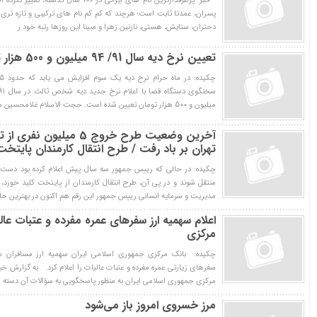
دحتران، ستایش، هستی، نازنین زهرا و مبینا این روزها رتبه خود ر
تعیین نرخ دیه سال 91/ 94 میلیون و 500 هزار تومان
میلیون و 500 هزار تومان تعیین شده است. حجت الاسلام غلامحسین محسنی اژه‌ای در
آخرين وضعيت طرح خروج 5 ميلي
تهران بر باد رفت / طرح انتقال کارمندان پایتخ
چکیده: در حالي كه رييس جمهور سه سال پيش اعلام كرده بود دست كم 
منتقل شوند و در پي آن، طرح انتقال كارمندان از پايتخت كليد خورد، 
مديريت و سرمايه انساني رييس جمهور اين رقم هم اكنون در بهترين حال
اعلام سهمیه ارز سفر‌های عمره مفرده و عتبات ع
مرکزی
چکیده: بانک مرکزی جمهوری اسلامی ایران سهمیه ارز مسافران سف
سفر‌های زیارتی عمره مفرده و عتبات عالیات را اعلام کرد. به گزارش خ
مرکزی جمهوری اسلامی ایران به منظور پاسخگویی به سؤالات آن دسته از
مرز خسروی امروز باز مي‌شود