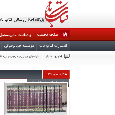
صفحه نخست
یادداشت مدیرمسئول
انتشارات کتاب ناب
موسسه خرد وحیانی
آخرین اخبار
فراخوان چهل‌وچهارمین جایزه ک
حقوق مؤلف در تله قانون ۶۰ ساله و کم کاری وزارت فرهنگ وارشاد اسلامی
فراخوان مشارکت در تدوین ویرا
ملّت عظیم‌الشّأن و شگفتی‌ساز ا
هرکس بخواهد با آمریکا برای ص
تازه های کتاب
جنایتکاران باید بدانند که امر
سال روز شهادت چهارمین اختر ت
تازه های انتشارات کتاب ناب
بیماران سیاسی در قران
آجرک الله یابقیه الله
گزارشی از نشست بعثت خون