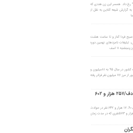
ن" در 150 کیلومتری شهر "کلکتا" رخ داد. همسر این زن هندی که
30 سال پیش درگذشت. به گزارش شیعه آنلاین به نقل از
صبح فردا آغاز و تا ساعت هشت
ش فارس، تبلیغات نامزدهای نهمین دوره
به 11 اسف
چکیده: اگر روند افزایش جمعیت با رشد 1.3درصد ادامه یابد ، جمعیت كشور در سال 95 به 81میلیون و
224هزار و 431 نفر خواهد رسید. مركز آمار ایران اعلام كرد جمعیت كشور از مرز 76 میلیون نفر فراتر رفته
مرگ ۱۷ هزار و ۶۴۲ ایرانی در ۱۰ ماه به دلیل تصادف/۲۵۷ هزار و ۶۰۲
چکیده: سازمان پزشکی قانونی در گزارشی اعلام کرد تا پایان دی‌ماه سال 90، 17 هزار و 642 نفر در حوادث
رانندگی کشته شدند. به گزارش خبرآنلاین، این آمار در مقایسه با 20 هزار و 573نفری که در مدت زمان
گران