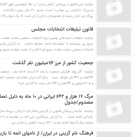
چکیده: این اتفاق در روستای "پانش پارا
پدربزرگ «نارایان بی سواس» است، حدود 
روزگار نو، اخبار رسیده از هندوستان حاکی از آن است که یک جوان 25 سا
قانون تبلیغات انتخابات مجلس
چکیده: تبلیغات نامزدهای نهمین دوره انتخابات مجلس ساعت هشت 
صبح روز پنجشنبه 11 اسفندماه ادامه خواهد داشت. به گزار
انتخابات مجلس ساعت هشت صبح فردا آغاز و تا ساعت هشت صبح روز پنجشن
جمعیت كشور از مرز 76میلیون نفر گذشت
و به 76میلیون و 144هزار و 793 نفر رسید. به گزارش ایرنا ،
مصدوم/جدول
مشابه سال گذشته کشته شدند، 14.2 درصد کاهش را نشان می‌
فرهنگ نام گزینی در ایران/ از نامهای ائمه تا بازی