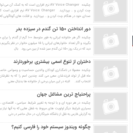
چکیده: AV Voice Changer نرم افزاری است که به کمک
چت کردن و … بپردازید. ce Changer
صدای خود در هنگام چت کردن و … بپردازید. و افکت های گوناگونی که ا
دور انداختن 150 تن گندم در سیزده بدر
چکیده: اگر هر خانواده ایرانی به طور مت
بگیرند و اگر تعداد خانوارهای ایرانی را 15 میلی
دید که در یک روز 150 تن گندم سبز شده از بین می رود. بال
دختران از تنوع اسمي بيشتري برخوردارند
چکیده: معمولا در نامگذاری کودکان والدین حساسیت و وسواس خاصی به
ماه قبل از تولد فرزندشان سعی می کنند چندین اسم را که به نظرش
انتخاب کنند. البته در این میان برخی از خانواده ها بدنبال معنی
پراحتیاج ترین مشاغل جهان
چکیده: در هر دوره ای و با توجه به تغییر شرایط سیاسی ، اقتصادی ، 
بسیاری شرایط دیگر اولویت های مربوط به شغل هایی که به آنها نیاز ب
به گزارش فارس به نقل از باشگاه خبرنگاران، در حال حاضر در دنی
چگونه ويندوز سيستم خود را فارسي کنيم؟