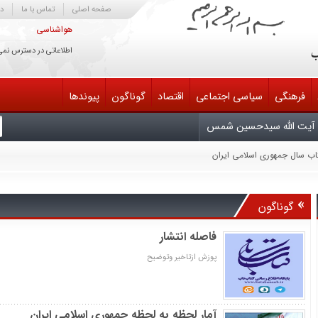
صفحه اصلی
تماس با ما
در
هواشناسی
اطلاعاتی در دسترس نمی
فرهنگی
سیاسی اجتماعی
اقتصاد
گوناگون
پیوندها
آیت الله سیدحسین شمس
تاب سال جمهوری اسلامی ایران
یش سوم دایرةالمعارف کتابداری و اطلاع‌رسانی
یران
لح مذاکره کند خائن است
گوناگون
 انتقام، متوقّف بر وجود شخص من یا سایر مسئولان نیست
ابناک آسمان امامت و ولایت تسلیت باد
فاصله انتشار
پوزش ازتاخیر وتوضیح
آمار لحظه به لحظه جمهوری اسلامی ایران