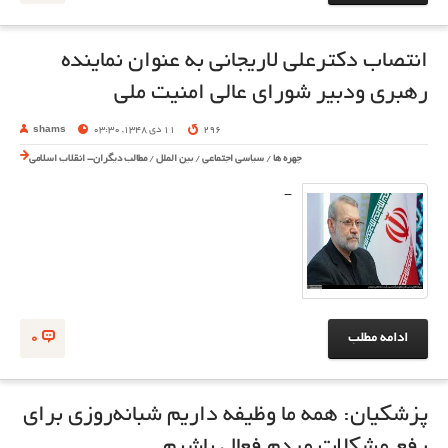
انتصاب دکترعلی لاریجانی به عنوان نماینده
رهبری ودبیر شورای عالی امنیت ملی
296
11 دی 1348, 03:30
shams
چهره ها
/
سیاسی اجتماعی
/
بین الملل
/
مطالب دیگران- انقلاب اسلامی
-
ادامه مطلب
0
پزشکیان: همه ما وظیفه داریم شبانه‌روزی برای