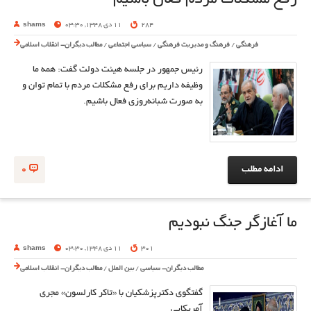
رفع مشکلات مردم فعال باشیم
284
11 دی 1348, 03:30
shams
فرهنگی
/
فرهنگ و مدیریت فرهنگی
/
سیاسی اجتماعی
/
مطالب دیگران- انقلاب اسلامی
رئیس جمهور در جلسه هیئت دولت گفت: همه ما
وظیفه داریم برای رفع مشکلات مردم با تمام توان و
به صورت شبانه‌روزی فعال باشیم.
ادامه مطلب
0
ما آغازگر جنگ نبودیم
301
11 دی 1348, 03:30
shams
مطالب دیگران- سیاسی
/
بین الملل
/
مطالب دیگران- انقلاب اسلامی
گفتگوی دکترپزشکیان با «تاکر کارلسون» مجری
آمریکایی