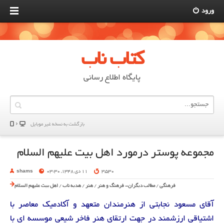
ورود
کتاب ناب
پایگاه اطلاع رسانی
بازگشت به نسخه غير موبایل
مجموعه پوستر درمورد اهل بیت علیهم السلام
3,530
11 دی 1348, 03:30
shams
فرهنگی
/
مطالب دیگران- فرهنگ و هنر
/
هنر
/
هدیه ناب
/
اهل بیت علیهم السلام
آقای مسعود نجابتی از هنرمندان متعهد و آکادمیک معاصر با
اشتیاقی ارزشمند در جهت ارتقای هنر فاخر شیعی موسسه ای با