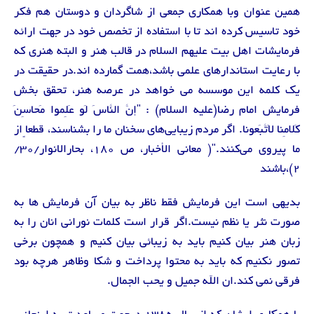
همین عنوان وبا همکاری جمعی از شاگردان و دوستان هم فکر
خود تاسیس کرده اند تا با استفاده از تخصص خود در جهت ارائه
فرمایشات اهل بیت علیهم السلام در قالب هنر و البته هنری که
با رعایت استاندارهای علمی باشد،همت گمارده اند.در حقیقت در
یک کلمه این موسسه می خواهد در عرصه هنر، تحقق بخش
فرمایش امام رضا(علیه السلام) : "إنَّ النّاسََ لَو عَلِموا مَحاسِنَ
کَلامِنا لَاتَّبَعونا. اگر مردم زیبایی‌های سخنان ما را بشناسند، قطعاً از
ما پیروی می‌کنند."( معانی الأخبار، ص 180، بحارالانوار/30/
2)،باشند
بدیهی است این فرمایش فقط ناظر به بیان آن فرمایش ها به
صورت نثر یا نظم نیست.اگر قرار است کلمات نورانی انان را به
زبان هنر بیان کنیم باید به زیبائی بیان کنیم و همچون برخی
تصور نکنیم که باید به محتوا پرداخت و شکا وظاهر هرچه بود
فرقی نمی کند.ان الله جمیل و یحب الجمال.