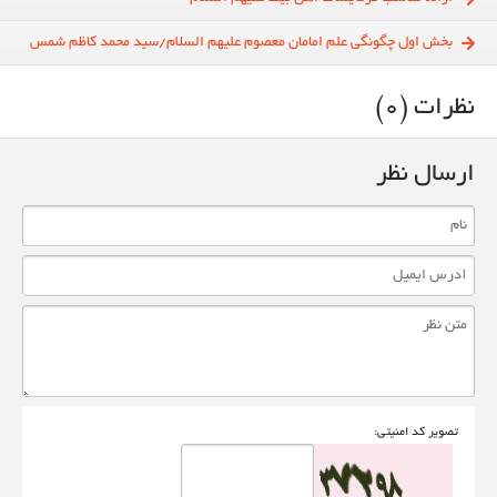
بخش اول چگونگی علم امامان معصوم علیهم السلام/سید محمد کاظم شمس
نظرات (0)
ارسال نظر
تصوير کد امنيتی: