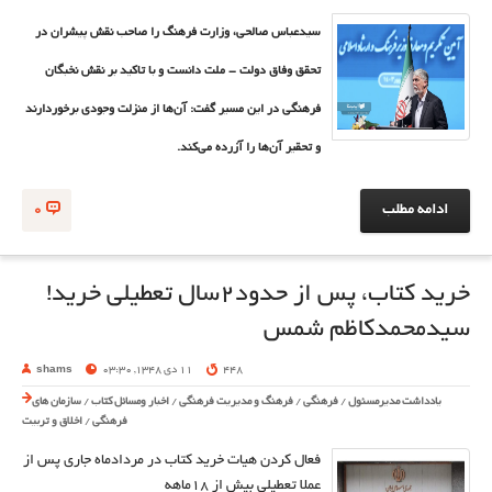
سیدعباس صالحی، وزارت فرهنگ را صاحب نقش پیشران در
تحقق وفاق دولت - ملت دانست و با تاکید بر نقش نخبگان
فرهنگی در این مسیر گفت: آن‌ها از منزلت وجودی برخوردارند
و تحقیر آن‌ها را آزرده می‌کند.
ادامه مطلب
0
خرید کتاب، پس از حدود2سال تعطیلی خرید!
سیدمحمدکاظم شمس
448
11 دی 1348, 03:30
shams
یادداشت مدیرمسئول
/
فرهنگی
/
فرهنگ و مدیریت فرهنگی
/
اخبار ومسائل کتاب
/
سازمان های
فرهنگی
/
اخلاق و تربیت
فعال کردن هیات خرید کتاب در مردادماه جاری پس از
عملا تعطیلی بیش از 18ماهه