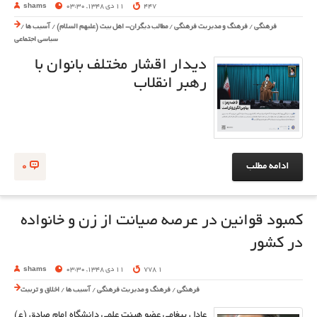
447
11 دی 1348, 03:30
shams
فرهنگی
/
فرهنگ و مدیریت فرهنگی
/
مطالب دیگران- اهل بیت (علیهم السلام)
/
آسیب ها
/
سیاسی اجتماعی
دیدار اقشار مختلف بانوان با
رهبر انقلاب
ادامه مطلب
0
کمبود قوانین در عرصه صیانت از زن و خانواده
در کشور
1 778
11 دی 1348, 03:30
shams
فرهنگی
/
فرهنگ و مدیریت فرهنگی
/
آسیب ها
/
اخلاق و تربیت
عادل پیغامی عضو هيئت علمی دانشگاه امام صادق (ع)