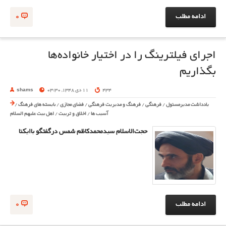
ادامه مطلب
0
اجرای فیلترینگ را در اختیار خانواده‌ها
بگذاریم
434
11 دی 1348, 03:30
shams
یادداشت مدیرمسئول
/
فرهنگی
/
فرهنگ و مدیریت فرهنگی
/
فضای مجازی
/
بایسته های فرهنگ
/
آسیب ها
/
اخلاق و تربیت
/
اهل بیت علیهم السلام
حجت‌الاسلام سیدمحمدکاظم شمس درگفتگو باایکنا
ادامه مطلب
0