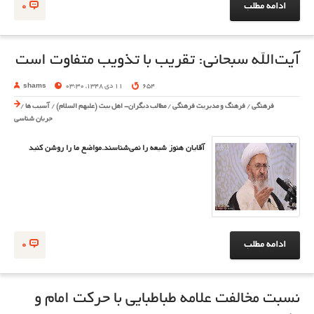
ادامه مطلب
0
آیت‌الله سبحانی: تقریب با تذویب متفاوت است
654
11 دی 1348, 03:30
shams
فرهنگی
/
فرهنگ و مدیریت فرهنگی
/
مطالب دیگران- اهل بیت (علیهم السلام)
/
آسیب ها
/
جریان شناسی
آقایان هنوز شیعه را نمی‌شناسند.مواضع ما را روشن کنید
ادامه مطلب
0
نسبت‌ مخالفت علامه طباطبایی با حرکت امام و