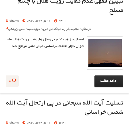
تبیین فقهی عدم کفایت رؤیت هلال با چشم
مسلح
1 421
11 دی 1348, 03:30
shams
فرهنگی
/
مطالب دیگران- دیدگاه های نظری
/
حوزه علمیه
/
علمی پژوهشی
امسال نیز همانند برخی سال های قبل رویت هلال ماه
شوال دچار اختلاف براساس مبانی علمی مراجع شد
ادامه مطلب
0
تسلیت آیت الله سبحانی در پی ارتحال آیت الله
شمس خراسانی
1 133
11 دی 1348, 03:30
shams