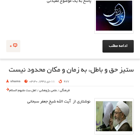
پاسخ به یک موضوع عقیدتی
ادامه مطلب
0
ستیز حق و باطل، به زمان و مکان محدود نیست
977
11 دی 1348, 03:30
shams
فرهنگی
/
علمی پژوهشی
/
اهل بیت علیهم السلام
نوشتاری از آیت الله شیخ جعفر سبحانی