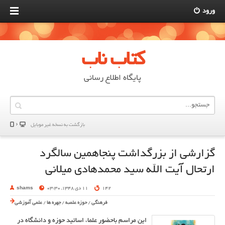
ورود
کتاب ناب
پایگاه اطلاع رسانی
بازگشت به نسخه غير موبایل
گزارشی از بزرگداشت پنجاهمین سالگرد
ارتحال آیت الله سید محمدهادی میلانی
142
11 دی 1348, 03:30
shams
فرهنگی
/
حوزه علمیه
/
چهره ها
/
علمی آموزشی
این مراسم باحضور علما، اساتید حوزه و دانشگاه در