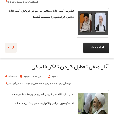
فرهنگی
/
حوزه علمیه
/
چهره ها
حضرت آیت الله سبحانی در پیامی ارتحال آیت الله
شمس خراسانی را تسلیت گفتند.
ادامه مطلب
0
آثار منفی تعطیل کردن تفکر فلسفی
1 431
11 دی 1348, 03:30
shams
فرهنگی
/
حوزه علمیه
/
چهره ها
/
علمی پژوهشی
/
علمی آموزشی
حضرت آیت‌الله سبحانی در فصل پنجم رساله «الدراسات
الفلسفیه بین الرفض و‌القبول» به این بحث پرداخته اند