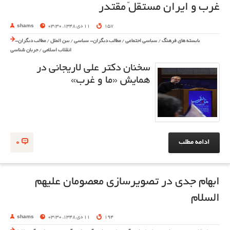
غرب و ایران مستقلّ مقتدر
157
11 دی 1348, 03:30
shams
بایسته های فرهنگ
/
سیاسی اجتماعی
/
مطالب دیگران- سیاسی
/
بین الملل
/
مطالب دیگران-
انقلاب اسلامی
/
جریان شناسی
سخنان دکتر علی لاریجانی در
همایش «ما و غرب»
ادامه مطلب
0
ابهام جدی در تصویرسازی معصومان علیهم
السلام
194
11 دی 1348, 03:30
shams