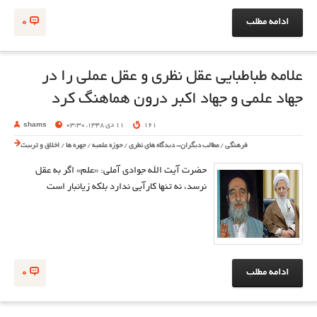
ادامه مطلب
0
علامه طباطبایی عقل نظری و عقل عملی را در
جهاد علمی و جهاد اکبر درون هماهنگ کرد
161
11 دی 1348, 03:30
shams
فرهنگی
/
مطالب دیگران- دیدگاه های نظری
/
حوزه علمیه
/
چهره ها
/
اخلاق و تربیت
حضرت آیت الله جوادی آملی: «علم» اگر به عقل
نرسد، نه تنها کارآيي ندارد بلکه زيانبار است
ادامه مطلب
0