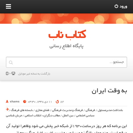
ورود
کتاب ناب
پایگاه اطلاع رسانی
بازگشت به نسخه غير موبایل
به وقت ایران
82
11 دی 1348, 03:30
shams
یادداشت مدیرمسئول
/
فرهنگی
/
فرهنگ و مدیریت فرهنگی
/
فضای مجازی
/
بایسته های فرهنگ
/
سیاسی اجتماعی
/
بین الملل
/
مطالب دیگران- انقلاب اسلامی
/
جریان شناسی
این برنامه که هر روز درساعت1930از شبکه خبر پخش می شود وظاهرا تولید آن