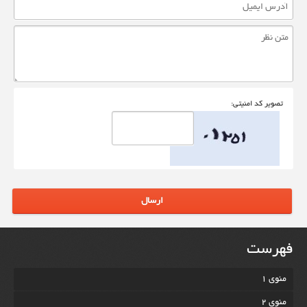
تصوير کد امنيتی:
ارسال
فهرست
منوی 1
منوی 2