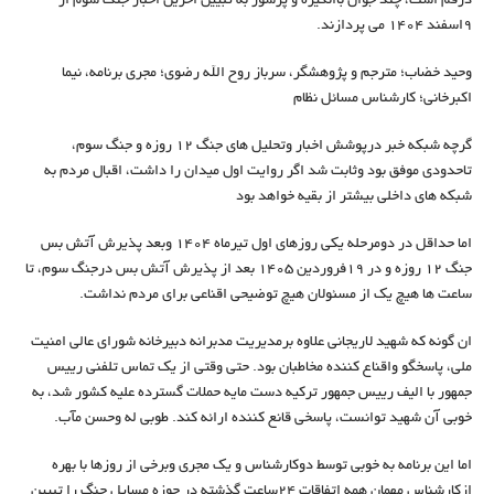
درقم است، چند جوان باانگیزه و پرشور به تبیین اخرین اخبار جنگ سوم از
9اسفند 1404 می پردازند.
وحید خضاب؛ مترجم و پژوهشگر، سرباز روح الله رضوی؛ مجری برنامه، نیما
اکبرخانی؛ کارشناس مسائل نظام
گرچه شبکه خبر درپوشش اخبار وتحلیل های جنگ 12 روزه و جنگ سوم،
تاحدودی موفق بود وثابت شد اگر روایت اول میدان را داشت، اقبال مردم به
شبکه های داخلی بیشتر از بقیه خواهد بود
اما حداقل در دومرحله یکی روزهای اول تیرماه 1404 وبعد پذیرش آتش بس
جنگ 12 روزه و در 19فروردین 1405 بعد از پذیرش آتش بس درجنگ سوم، تا
ساعت ها هیچ یک از مسئولان هیچ توضیحی اقناعی برای مردم نداشت.
ان گونه که شهید لاریجانی علاوه برمدیریت مدبرانه دبیرخانه شورای عالی امنیت
ملی، پاسخگو واقناع کننده مخاطبان بود. حتی وقتی از یک تماس تلفنی رییس
جمهور با الیف رییس جمهور ترکیه دست مایه حملات گسترده علیه کشور شد، به
خوبی آن شهید توانست، پاسخی قانع کننده ارائه کند. طوبی له وحسن مآب.
اما این برنامه به خوبی توسط دوکارشناس و یک مجری وبرخی از روزها با بهره
ازکارشناس مهمان همه اتفاقات 24ساعت گذشته در حوزه مسایل جنگ را تبیین