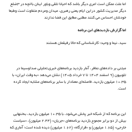
اما علت ممکن است امری دیگر باشد که احیانا تلقی وباور اینان باانچه در 3ضلع
دیگر مدیریت کشور دراین ایام یعنی رهبری، میدان ومردم متفاوت است وطبعا
خودشان احساس می کنند مطلبی مطابق این فضا ندارند
اما گزارش بازدیدهای این برنامه
سید، نیما و وحید؛ کارشناسانی که حالا رفیقمان هستند
مبتنی بر داده‌های نمافر، آمار بازدید برنامه‌های خبری‌ـ‌تحلیلی صداوسیما در
تلوبیون (9 اسفند 1404 تا 7 خرداد 1405) نشان می‌دهد «به وقت ایران» با
۱۰.۳۵ میلیون بازدید، فاصله‌ای معنادار با سایر برنامه‌های مشابه ایجاد کرده
است.
این برنامه که از شبکه خبر پخش می‌شود، با ۱۰.۳۵ میلیون بازدید، به‌تنهایی
بیش از دو برابر مجموع بازدید برنامه‌های «جریان» (۲.۴۴ میلیون)، «سیاست
خارجی» (۱.۶۵ میلیون) و «قرارگاه» (۱.۶۲ میلیون) دیده شده است؛ آماری که