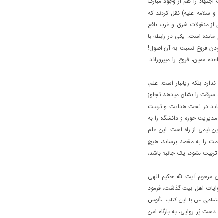
جتهاد را هم از وجود مبارک
و سلامه عليه) نقل کردند که
ي از منقولات شرق و غرب نافع
مانده است: يکي در رابطه با
ودن فروع نسبت به آن اصول!
ده معين، فروع را ميپروراند.
ارد بلکه زيانبار است. علم،
، سرقت را نشان ميدهد تجاوز
بايد در تحت هدايت و تربيت
 مديريت حوزه و دانشگاه را به
ين نيمي از راه است. اين علم
و امت را به مقصد برساند، هيچ
 تربيت بشود، يک جانبه باشد،
ن مرحوم آيت الله حکيم الهي
وايات اهل بيت گذشت، فرمود
 متمادي من با اين کتاب مأنوس
دست پُر روايي، به بارگاه امن