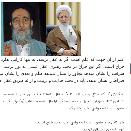
علم از آن جهت که علم است اگر به عقل نرسد، نه تنها کارآيي ندارد ب
چراغ است؛ اگر اين چراغ در تحت رهبري عقل عملي به نور نرسد، ص
سرقت را نشان ميدهد تجاوز را نشان ميدهد ظلم و تعدي را نشان مي
صراط را نشان بدهد، بايد در تحت هدايت و تربيت و ارائه طريق عقل ع
به گزارش "پایگاه اطلاع رسانی کتاب ناب" به نقل ازشفقنا، کنگره بین‌المللی «علامه س
۲۴ آبان ۱۴۰۲ همزمان با چهل و دومین سالگرد ارتحال علامه طباطبائی(ره) برگزار گردید
حضرت آیت الله جوادی آملی پخش گردید.
متن کامل پیام حضرت آیت الله جوادی آملی بدین شرح است:
اعوذ بالله من الشيطان الرجيم