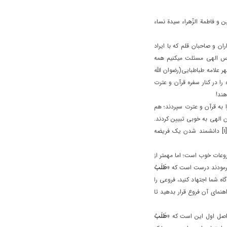
ن و فاطمة الزّهراء سيدة نساء
ران و صاحبان قلم که با ايراد
دس الهي مسئلت ميکنيم همه
هر علامه طباطبايي(رضوان الله
را در کنار سفره قرآن و عترت
هند!
ا به قرآن و عترت سپردند؛ هم
ن الهي به خوبي تبيين کردند.
[۱]
دانشمند شدن يک فريضه
ات خوب است؛ اما مهمتر از
 فرمودند درست است که
«طَلَبُ‏
اه شما اجتهاد کنيد، فروعي را
هنماي آن فروع قرار بدهيد تا
 اصل اول اين است که
«طَلَبُ‏