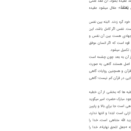
هد عقيده بشود، آن عقد علمي
ِ يُعْتَقَدُ»
؛ عقال ميشود عقيده
خود گره زدند. البته بين نفس
ت. نفس اگر کامل باشد، اين
اره جهادي هست بين آن نفس و
قوه است که اگر انسان موفق
و تکميل ميشود.
 از آن به بعد چون چشمه است
رت اصل هستند گاهي به صورت
رآن و همچنين روايات گاهي
ايي در قرآن کم نيست؛ گاهي
 خطبه ها که بخشي از آن خطبه
جود مبارک حضرت امير ميگويد
ي است جا براي بالا و پايين
زلي است ابتدا و انتها ندارد،
يد الله متناهي است، خدا را
«جعل للحق نهاية»، خدا را