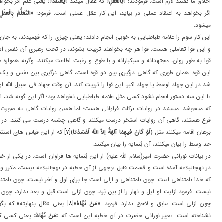
اخلاق ما گفتند لازم است. فرمودند:
«بِالْعَقْلِ»
که عقال ميکند
«يُعْتَقَدُ»
؛ يعني علم اگر بخوا
اگر بخواهد به اعتقاد عملي در بيايد، اين کار عقل عملي است. فرمود:
«التَّعَلُّمُ بِالْعَقْل
ميشود.
اين کار سوم را علامه طباطبايي به خوبي انجام دادند؛ يعنی چيزي را که فهميدند، به جان 
و اين قوا تعاملی هست. قوا هر چه بخواهند تربيت بشوند، در تحت رهبري آن نفس اس
قوا به طور روان، مجتهدانه و سبکبارانه و با طوع و رغبت اطاعت ميکنند، وگرنه همو
اين قوه. همان طوری که گاهي درگيري بين دو قوه است، گاهي درگيري بين نفس و يک 
شد در اين جهاد اوسط يا جهاد اکبر، اين قوا را تربيت کند، آن وقت جهاد في سبيل الله ا
تا اين سه دستور انجام نشود کسي مثل علامه طباطبايي نخواهد بود؛ اگر اين گونه شد،
که ميجوشد. ميبينيد در روايات برکات فراواني هست؛ اما همين روايات گاهي به صو
فرع هستند، گاهي آن روايات استخر درست ميکنند و گاهي چشمه درست مي کنند. در ق
برهان اقامه ميکنند مثل
﴿
لَوْ كَانَ فِيهِمَا آلِهَةٌ إِلاّ اللَّهُ لَفَسَدَتَا
﴾
[۷]
که از اين قياس هاي استثن
حد وسط را بيان ميکنند، آن بُنمايه را بيان ميکنند.
در بيانات نوراني حضرت امير(سلام الله عليه) از اين بُنمايه ها فراوان است. در يکی از
در نهجالبلاغه آمده است و قسمت قابل توجهي از آن خطبه در نهجالبلاغه نيست، مکرر و
که خدا نامتناهي است. چون نامتناهي و ازلي است جا براي اول و آخر نيست، چون نامتناه
نيست. فرمود ازليت او ليل و نهار را از بين بُرد، چون ازلي است قبل و بعد ندارد، چون ا
چون ازلي است سابق و لاحق ندارد. فرمود:
«مَنْ نَهَّاهُ»
[۸]
يعني «قال بنهايته» که بگو
نشناخته است. تعبير نوراني حضرت در آن خطبه اين است که
«مَنْ نَهَّاهُ»
يعني کسی که 