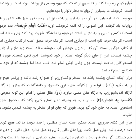
قرآن کريم راه پيدا کند و تفسيري ارائه کند که بهره وسيعي از روايات برده است و راهنما
است. فرمودند ما بسياري از روايات بحارالانوار را ديدهايم.
مرحوم علامه طباطبايي در اثر انس به اين روايات، طرز درس خواندن، طرز عالم شدن و طر
روايات ياد گرفتند. اين اصولی را که ائمه فرمودند، اول:
«طَلَبُ‏ الْعِلْمِ‏ فَرِيضَةٌ»
، بعد فرمو
است که کسي عمري را به عنوان استاد در حوزه يا دانشگاه شهرت پيدا کند ولي مقلد اس
است؛ اگر يک حرف تازه است از ديگري است، اگر يک حرف عميق است از کتاب ديگري ا
از کتاب ديگري است. آن که از درون خودش آب نجوشد مقلد است ولو علوم فراواني 
چشمه نيست، اين از جاي ديگر گرفته است، از خود نجوشيد؛ اين کافي نيست. فرمود الا
استخر کاري ساخته نيست، چون وقتي آبش تمام شد، تمام شد! اما چشمه که از خود م
«ينابيع العلم» باشيد.
براي اينکه انسان چشمه باشد نه استخر و کشاورزي او همواره زنده باشد و پرثمر، هيچ چ
را ياد بگيرد (يک) و قواعد را از کارگاه عقل نظري که حوزه و دانشگاهاند که بيش از کارگاه 
کارگاه انديشهورزي، به بارگاه عقل عملي بياورد (دو). عقل عملي را امام اين گونه معرفی
اکْتُسِبَ بِهِ الْجنان».
[۴]
انسان بايد به وسيله عقل عملي کاري بکند که محصول حوزه 
استخري است، به جان خود گره بزند، طوري که جان او از استخر به چشمه تبديل بشود. و
عقيده.
بيان اين نکته، ضروري است: ممکن است انسان مطلبي را صد درصد بداند، هيچ تردي
صد درصد باشد؛ ولي عمل نکند، زيرا عقل نظري کاري به عمل ندارد. عقل نظري و عقل عملي
هم هستند. اگر روح، قوي بود و انسان بود _انسان يعني انسان!_ و اين قوا را تربيت و تعد