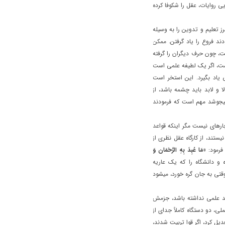
يي روايات، عقل را شکوفا کرده
ز تعليم و تدوين را به وسيله
دند فروع را ياد گرفتن. ممکن
ت، چون حرف ديگران را گرفته
ست، اگر يک لطيفه علمي است
ياد بگيرد. اين استخر است
 و لابد بايد چشمه باشد، از
يجوشد مهم است که فرمودند
ارهاي نيست مگر اينکه قواعد
نيستند، از کارگاه عقل نظري از
 فرمود:
«مَا عُبِدَ بِهِ الرَّحْمَان وَ
و دانشگاه را که يک عاريه
قتي به جان گره خورد، ميشود
د علمي نداشته باشد، جزمش
، دو دستگاه کاملاً جدای از
يل کرد، اگر قوا تربيت شدند،