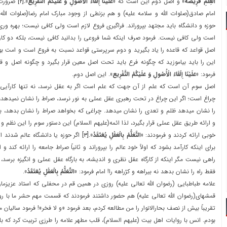
الْعِلْمِ‏ فَرِيضَةٌ»
و اصل دوم اين است که
«عَلَيْنَا إِلْقَاءُ الْأُصُولِ وَ عَلَيْكُمُ التَّفْرِيع».
[۲]
ضرورت ا
امام صادق(صلوات الله و سلامه عليه) و هم بزنطي از وجود مبارک امام رضا(صلوات الله 
حوزه و دانشگاه بايد مجتهد بپروراند. فراگيري فروع لازم است ولي کافي نيست؛ بهره ور
است ولي کافي نيست. فرمود صرف اينکه شما فروعي را بدانيد کافي نيست، بلکه دو کار 
اصل قواعد که قاعده را ياد بگيريد و دوم سرپرستي قواعد نسبت به فروع است و امت ب
اين را بايد بياموزيد که چگونه فرع بايد تحت اصل معين قرار بگيرد و چگونه اصل و قاع
فرمود:
«عَلَيْنَا إِلْقَاءُ الْأُصُولِ وَ عَلَيْكُمُ التَّفْرِيع»
. اين اصل دوم.
اصل سوم آن است که علم از آن جهت که علم است اگر به عقل نرسد، نه تنها کارآيي ند
چراغ است؛ اگر اين چراغ در تحت رهبري عقل عملي به نور نرسد، صراط را نشان نميدهد
را نشان ميدهد ظلم و تعدي را نشان ميدهد. چراغي که بخواهد صراط را نشان بدهد، 
و ارائه طريق عقل عملي قرار بگيرد، لذا ائمه(عليهم السلام) اين دستور سوم را اين نظم و
خوبي ارائه کردند و فرمودند:
«التَّعَلُّمُ بِالْعَقْلِ يُعْتَقَدُ»
.
[۳]
اگر حوزه يا دانشگاه عالم شدند ا
براي اينکه کارآمد بشود که اولاً خود عالم را بپروراند و ثانياً صراط جامعه را ارائه کند 
راهي نيست مگر اينکه از کارگاه عقل نظري و انديشه، به بارگاه عقل عملي و انگيزه برسد،
فقط راه را نشان بدهد نه بيراهه و کژراهه را! امام فرمود:
«التَّعَلُّمُ بِالْعَقْلِ يُعْتَقَدُ»
.
علامه طباطبايي (رضوان الله تعالی عليه) روزي در همين قم در محفلي که استاد عزيزما
قمشهاي(رضوان الله تعالی عليه) هم حضور داشتند فرمودند که قسمت مهم حشر ما با ر
تقريباً بيش از نصف بحارالانوار را من مطالعه کردم، بعد فرمود «و لا فخر»! فرمود ساليان
بودم. انس با روايات اهل بيت (عليهم السلام)، قلب مطهر علامه را طرزي تربيت کرد که با 