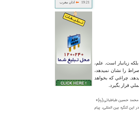
19:21
اذان مغرب
لکه زيانبار است. علم،
راط را نشان نميدهد،
دهد. چراغي که بخواهد
ملي قرار بگيرد.
ید محمد حسین طباطبائی(ره)»
. در این کنگره بین المللی، پیام