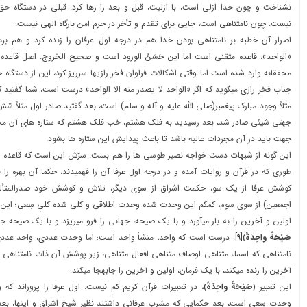
نشناخت و چون خدا ازلي است، با ازليت، قبل و بعد را رها کرد. قبلي در دستگاه 
نيست. چون نامتناهي است، جايي براي تقدم و تأخر در حرم امن بارگاه الهي نيست.
اصرار آن خطبه بر نامتناهي بودن خدا هم در درجه اول عرفان را زنده کرد و هم بر
«الواحد»، قاعده متقني است اما اين حَسَنُ الورود است و صحيح الخروج. اصل قاعده 
محققانه وارد شده است اما وقتي اشکالات فراوان فخر رازيها سرريز کرد، اين از دستگاه 
جناب فخر رازي ميگويد که اگر «الواحد لا يصدر منه الا الواحد» درست است، شما گفتيد 
مثلاً وجود مبارک پيغمبر(صلي الله عليه و آله و سلم) است، بعد گفتيد صادر اول مثلاً
جهتي شيئي صادر شد، بعد رسيديد به فلک هشتم، خب فلک هشتم که ستاره هاي آن م
جهت بايد در آن مجردات عاليه باشد تا باعث پيدايش اين ستاره ها بشود.
اين گونه از شبهات دست خواجه نصير طوسي ها را هم بست. سرّش اين است که قاعده «
طوري که در قرآن و روايات آمده و در درجه اول عرفا آن را فهميدند، حکما آن بهره را نب
کوشش عرفا از يک سو، حکمت اشراق از سوي ديگر، تلاش و کوشش خود صدرالمتألهي
اجمعين) از سوي سوم، کمکم اين وحدت شده وحدت اطلاقي و کلي شده کليِ سِعي؛ اين و
اولين و آخرين را به بار ميآورد و با يک صيحه، جهاني را فرو ميريزد و با يک صيحه ج
صَيْحَةً واحِدَةً‏﴾
[۹]
. درست است که واحد، منشأ واحد است؛ اما وحدت عددي، واحد عدد
نامتناهي که اسماء متناهي اوصاف متناهي افعال متناهي، زير پوشش آن ذات نامتناهي ه
آخرين را زنده ميکند، با يک فرمان، اولين و آخرين را جابهجا ميکند.
اين تعبير
﴿صَيْحَةً واحِدَةً‏﴾
، در تعبيرات قرآن کريم کم نيست. اول عرفا را پروراند 
وحدت سِعي است، بعد حکمايي که مشرب عرفاني داشتند نظير شيخ اشراق و اينها، بعد د