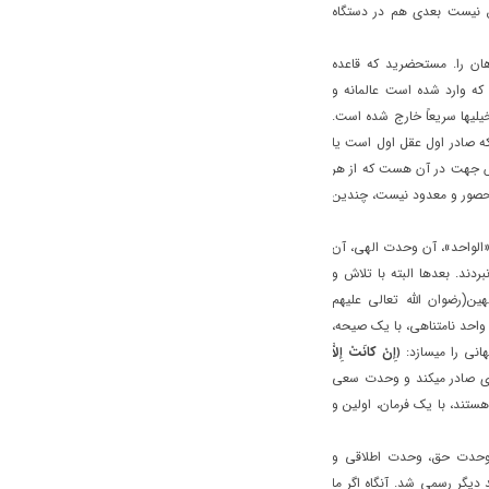
حق نيست بعدي هم در دستگاه
هان را. مستحضريد که قاعده
که وارد شده است عالمانه و
خيليها سريعاً خارج شده است.
که صادر اول عقل اول است يا
 شش جهت در آن هست که از هر
حصور و معدود نيست، چندين
الواحد»، آن وحدت الهي، آن
ردند. بعدها البته با تلاش و
ن(رضوان الله تعالي عليهم
احد نامتناهي، با يک صيحه،
هاني را ميسازد:
﴿إِنْ كانَتْ إِلاَّ
ي صادر ميکند و وحدت سعي
ستند، با يک فرمان، اولين و
که وحدت حق، وحدت اطلاقي و
يگر رسمي شد. آنگاه اگر ما