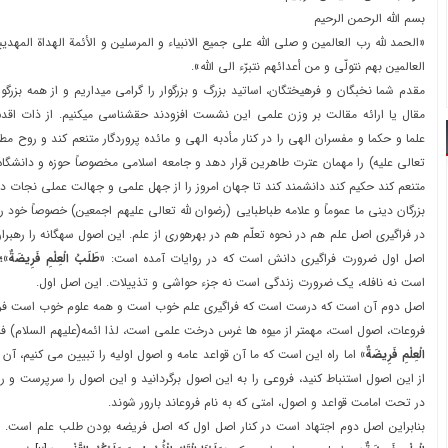
بسم الله الرحمن الرحيم
«الحمد لله رب العالمين و صلي الله علي جميع الانبياء و المرسلين و الأئمة الهداة المهديي
العالمين بهم نتولّي و من أعدائهم نتبرّء الي الله».
مقدم شما نخبگان و فرهيختگان، اساتيد بزرگ و بزرگوار را گرامي ميداريم و از همه بزرگوا
مقال يا ارائه مقالت بر وزن علمي اين نشست افزودند حقشناسي ميکنيم. از ذات اق
علما و حکما و مفسران الهي را در کنار مأدبه الهي و مائده پروردگار متنعم کند و روح مط
تعالي عليه) را مهمان عترت طاهرين قرار دهد و جامعه اسلامي مخصوصاً حوزه و دانشگاه 
متنعم کند حکيم کند دانشمند کند تا جهان امروز را از جهل علمي و جهالت عملي نجات د
بزرگان ديني ما عموماً و علامه طباطبايي (رضوان لله تعالي عليهم اجمعين) خصوصاً خود ر
در فراگيري اصل علم هم در نحوه تعلّم هم در بهرهوري از علم. اين اصول سهگانه را رهبرا
اصل اول ضرورت فراگيري دانش است که در روايات آمده است:
«طَلَبُ‏ الْعِلْمِ‏ فَرِيضَةٌ»؛
است نه نافله، يک ضرورت زندگي است نه جزء حواشي و تذييلات. اين اصل اول.
اصل دوم آن است که درست است که فراگيري علم خوب است و همه علوم خوب است فروع
فروعات، اصول است، مهمتر از ميوه ها غرس درخت علمي است، لذا ائمه(عليهم السلام)
الْعِلْمِ‏ فَرِيضَةٌ»
اما راه اين است که ما آن قواعد عامه و اصول اوليه را تبيين مي کنيم، آن گ
از اين اصول استنباط کنيد، فروعي را به اين اصول برگردانيد و اين اصول را سرپرست و را
در تحت امامت قواعد و اصول، امتي که به نام فروعاند بارور شوند.
بنابراين اصل دوم اجتهاد است در کنار اصل اول که اصل فريضه بودن طلب علم است.