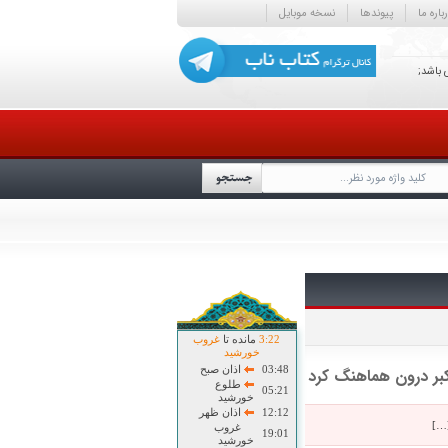
باره ما
پیوندها
نسخه موبایل
 باشد;
22
:
3
مانده تا
غروب
خورشید
03:48
اذان صبح
کبر درون هماهنگ کرد
طلوع
05:21
خورشید
12:12
اذان ظهر
[…]
غروب
19:01
خورشید