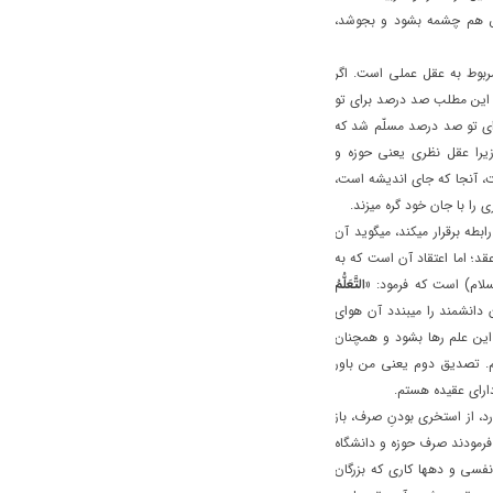
ش هم چشمه بشود و بجوشد،
ربوط به عقل عملي است. اگر
د اين مطلب صد درصد براي تو
اي تو صد درصد مسلّم شد که
را عقل نظري يعني حوزه و
ت، آنجا که جاي انديشه است،
 با جان خود گره ميزند.
ه برقرار ميکند، ميگويد آن
 اما اعتقاد آن است که به
لسلام) است که فرمود:
«التَّعَلُّمُ
انشمند را ميبندد آن هواي
اين علم رها بشود و همچنان
م. تصديق دوم يعني من باور
راي عقيده هستم.
د، از استخري بودنِ صرف، باز
 فرمودند صرف حوزه و دانشگاه
فسي و دهها کاري که بزرگان