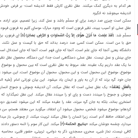
هر کدام به ديگري کمک ميکنند. عقل نظري کارش فقط انديشه است؛ بر فرض خود
انديشه ميجوشد نه انگيزه.
ممکن است چيزي صد درصد براي او مسلّم باشد و عمل کند، زيرا تصميم، عزم، اراده، م
عقل عملي او آسيب ببيند، نظير فرعون است که وجود مبارک موساي کليم به فرعون فرمو
مسلّم شد:
﴿
لَقَدْ عَلِمْتَ مَا أَنزَلَ هؤُلاءِ إِلاّ رَبُّ السَّماوَاتِ وَ الأرْضِ بَصَائِرَ
﴾
؛
[۵]
اي فرعون، بر
حق با من است. ممکن است کسي صد درصد بداند که حق با کيست و عمل نکند، زي
دانشگاه يعني آنجا که جاي علم است، آنجا که جاي فهم است، آنجا که جاي استدلال اس
جاي بينش و عمل نيست. عقل عملي دستگاهي است جدا؛ اين دستگاه، محصول عقل نظري را
ما يک عقد داريم يک عقيده. عقد مربوط به عقل نظري است که بين محمول و موضوع رابط
موضوع، موضوع اين محمول است و اين محمول، محمول آن موضوع است، اين میشود عقد؛
جان خود گره بزند که از آن به باور و ايمان ياد ميشود. اين بيان نوراني امام (عليه ا
بِالْعَقْلِ يُعْتَقَدُ»
؛ يک عقل عملي است که عقال ميکند، آن انديشه چموش و جموح انسان د
چموش و جموح را ميبندد دست و پاي او را ميبندد عقال ميکند. اين عقل نميگذارد که 
استخري بماند، بلکه به جان گره ميزند، عقد را عقيده ميکند که اين ميشود تصديق دو
کردهام؛ موضوع ميشود شخص، محمول ميشود آن اعتقاد، ميگويد من معتقد هستم، من دا
اين اعتقاد، حافظ آدم است، زيرا انسان را عقال میکند تربيت میکند، از چموشي، باز میدار
میدارد، چشمه جوشان میکند
«ينابيع الحکمة»
[۶]
میکند. اين کار سوم را ائمه دستور دادند
کافي نيست، نماز شبي، سحري، مسجدي، ذکر به دوامي، تربيتي، حضور قلبي، محاسبه ن