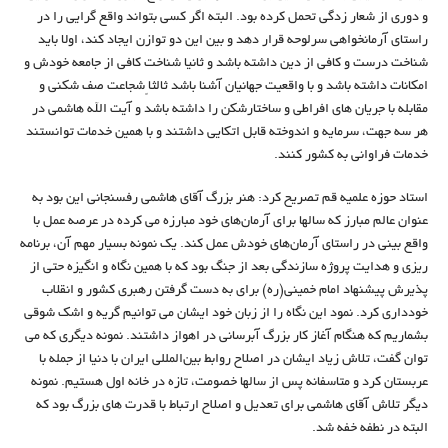
و دوری از شعار زدگی تحمل کرده بود. البته اگر کسی بتواند واقع گرایی را در
راستای آرمانخواهی سرلوحه قرار دهد و بین این دو توازن ایجاد کند، اولا باید
شناخت درست و کافی از دین داشته باشد و ثانیا شناخت کافی از جامعه خودش و
امکانات داشته باشد و با واقعیت جهانیان آشنا باشد ثالثاً شجاعت صف شکنی و
مقابله با جریان های افراطی و ساختارشکن را داشته باشد و آیت الله هاشمی در
هر سه جهت، سرمایه و اندوخته قابل اتکایی داشتند و با همین خدمات توانستند
خدمات فراوانی به کشور کنند.
استاد حوزه علمیه قم تصریح کرد: هنر بزرگ آقای هاشمی رفسنجانی این بود به
عنوان عالم مبارز که سالها برای آرمان‌های خود مبارزه می کرده در عرصه عمل با
واقع بینی در راستای آرمان‌های خودش عمل کند. یک نمونه بسیار مهم آن، برنامه
ریزی و هدایت پروژه سازندگی بعد از جنگ بود که با همین نگاه و انگیزه حتی از
پذیرش پیشنهاد امام خمینی(ره) برای به دست گرفتن رهبری کشور و انقلاب
خودداری کرد. نمود این نگاه را از زبان خود ایشان می توانیم گریه و اشک شوقی
بشماریم که هنگام آغاز کار بزرگ آبرسانی در اهواز داشتند. نمونه دیگری که می
توان گفت، تلاش زیاد ایشان در اصلاح روابط بین‌المللی ایران با دنیا از جمله با
عربستان کرد و متاسفانه پس از سالها خصومت، تازه در خانه اول هستیم. نمونه
دیگر تلاش آقای هاشمی برای تعدیل و اصلاح ارتباط با قدرت های بزرگ بود که
البته در نطفه خفه شد.