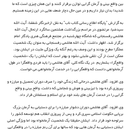
بین واقع بینی و آرمان گرایی توازن برقرار کنند و این همان چیزی است که ما
شدیدا بدان نیاز داریم و در عین حال دچار ضعف هایی در این زمینه هستیم.
به گزارش "پایگاه اطلاع رسانی کتاب ناب" به نقل ازخبرنگار شفقنا، آیت الله
سیدضیاء مرتضوی در مراسم بزرگداشت هشتمین سالگرد ارتحال آیت الله
هاشمی رفسنجانی که شامگاه چهارشنبه در مجتمع فرهنگی هنری یادگار امام
برگزار شد، اظهار داشت: آیت الله هاشمی رفسنجانی به عنوان یک شخصیت
عملگرا مطرح بودند و این وصف به رغم آنکه یک ویژگی مثبت در ایشان بود،‌
ممکن است از آن، تلقی مثبتی نشود و بهتر است که ایشان را یک «شخصیت
واقع‌گرا» بشماریم. در یک نگاه کلی، آقای هاشمی را باید فردی واقعگرا در طول
آرمانخواهی دانست که واقعگرایی را در خدمت آرمانخواهی می خواست.
وی افزود: آقای هاشمی درحالی که زندگی خود را صرف دوران تحصیل و مبارزه و
پیروزی کرده بود با تیزبینی و هوش و شجاعتی که داشت، واقع بینی و واقع
گرایی را در خدمت آرمان های بلند خود برای اسلام و مسلمانان قرار داد.
وی افزود: آقای هاشمی دوران دشوار مبارزه را برای دستیابی به آرمان بزرگ
برپایی حکومت اسلامی سپری کرد و پس از پیروزی انقلاب هم توسعه کشور را
سرلوحه خود قرار داد. ایشان حقیقتا یک شخصیت آرمانخواه بود اما ویژگی اصلی
ایشان دستیابی به آرمان هایی بود که سالها برای آن رنج مبارزه را در واقعگرایی