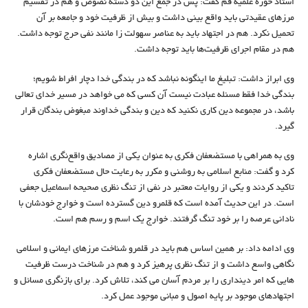
استاد حوزه علمیه قم گفت: پس در جمع این دو دسته نصوص و هم در تقسیم
مرزهای عقیدتی باید واقع بینی داشت و بیش از ظرفیت خود و جامعه بر آن
تحمیل نکرد. هم در اجتهاد باید به عناصر سهولت زا مانند نفی حرج توجه داشت.
هم در مقام اجرای ظرفیت‌ها باید توجه داشت.
وی ابراز داشت: تبلیغ ما اینگونه نباشد که در بندگی خدا دچار افراط شویم؛
بندگی خدا فقط مسئله عبادت نیست آن کسی که می خواهد در مسیر خدای تعالی
باشد، در مجموعه دین کاری نکنید که دین و بندگی خداوند مبغوض بندگان قرار
گیرد.
وی به همراهی با مستضعفان فکری به عنوان یکی از مصادیق واقع‌نگری اشاره
کرد و گفت: منابع اسلامی به روشنی و مکرر به رعایت حال مستضعفان فکری
تاکید کردند و یکی از روایات معتبر در نفی از تنگ نظری صحیحه اسماعیل جعفی
است. در این حدیث آمده است که قلمرو دین گسترده است و خوارج خودشان با
نادانی عرصه را بر خود تنگ گرفتند. خوارج یک اسم و رسم هم است.
وی ادامه داد: بر همین اساس هم باید در قلمرو شناخت مرزهای ایمانی و اسلامی
نگاهی واسع داشت و از تنگ نظری پرهیز کرد و هم در شناخت درست ظرفیت
هایی که امر دینداری را بر مردم آسان می کند، تلاش کرد. برای بازنگری مسائل و
اجتهادهای موجود بر پایه اصول و مبانی موجود عمل کرد.