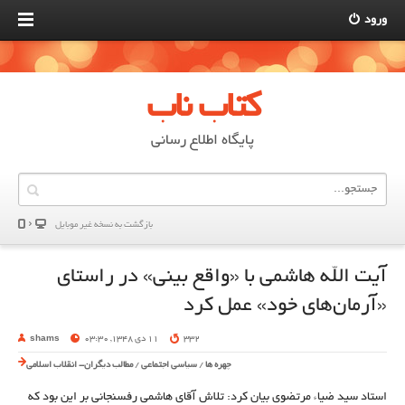
ورود
کتاب ناب
پایگاه اطلاع رسانی
بازگشت به نسخه غير موبایل
آیت الله هاشمی با «واقع بینی» در راستای
«آرمان‌های خود» عمل کرد
332
11 دی 1348, 03:30
shams
چهره ها
/
سیاسی اجتماعی
/
مطالب دیگران- انقلاب اسلامی
استاد سید ضیاء مرتضوی بیان کرد: تلاش آقای هاشمی رفسنجانی بر این بود که