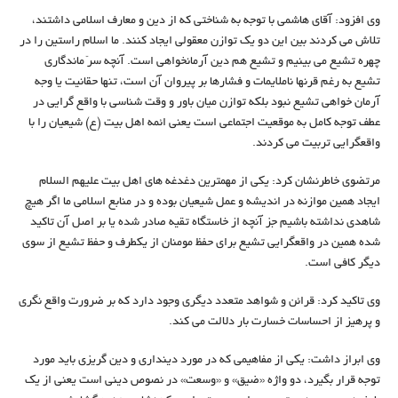
وی افزود: آقای هاشمی با توجه به شناختی که از دین و معارف اسلامی داشتند،
تلاش می کردند بین این دو یک توازن معقولی ایجاد کنند. ما اسلام راستین را در
چهره تشیع می بینیم و تشیع هم دین آرمانخواهی است. آنچه سرّ ماندگاری
تشیع به رغم قرنها ناملایمات و فشارها بر پیروان آن است، تنها حقانیت یا وجه
آرمان خواهی تشیع نبود بلکه توازن میان باور و وقت شناسی با واقع گرایی در
عطف توجه کامل به موقعیت اجتماعی است یعنی ائمه اهل بیت (ع) شیعیان را با
واقعگرایی تربیت می کردند.
مرتضوی خاطرنشان کرد: یکی از مهمترین دغدغه های اهل بیت علیهم السلام
ایجاد همین موازنه در اندیشه و عمل شیعیان بوده و در منابع اسلامی ما اگر هیچ
شاهدی نداشته باشیم جز آنچه از خاستگاه تقیه صادر شده یا بر اصل آن تاکید
شده همین در واقعگرایی تشیع برای حفظ مومنان از یکطرف و حفظ تشیع از سوی
دیگر کافی است.
وی تاکید کرد: قرائن و شواهد متعدد دیگری وجود دارد که بر ضرورت واقع نگری
و پرهیز از احساسات خسارت بار دلالت می کند.
وی ابراز داشت: یکی از مفاهیمی که در مورد دینداری و دین گریزی باید مورد
توجه قرار بگیرد، دو واژه «ضیق» و «وسعت» در نصوص دینی است یعنی از یک