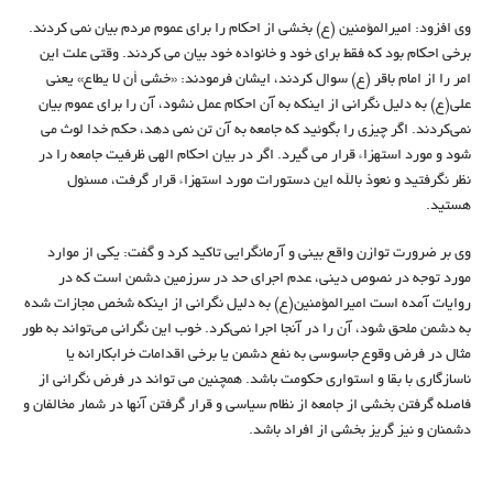
وی افزود: امیرالمؤمنین (ع) بخشی از احکام را برای عموم مردم بیان نمی کردند.
برخی احکام بود که فقط برای خود و خانواده خود بیان می کردند. وقتی علت این
امر را از امام باقر (ع) سوال کردند، ایشان فرمودند: «خشی أن لا یطاع» یعنی
علی(ع) به دلیل نگرانی از اینکه به آن احکام عمل نشود، آن را برای عموم بیان
نمی‌کردند. اگر چیزی را بگوئید که جامعه به آن تن نمی دهد، حکم خدا لوث می
شود و مورد استهزاء قرار می گیرد. اگر در بیان احکام الهی ظرفیت جامعه را در
نظر نگرفتید و نعوذ بالله این دستورات مورد استهزاء قرار گرفت، مسئول
هستید.
وی بر ضرورت توازن واقع بینی و آرمانگرایی تاکید کرد و گفت: یکی از موارد
مورد توجه در نصوص دینی، عدم اجرای حد در سرزمین دشمن است که در
روایات آمده است امیرالمؤمنین(ع) به دلیل نگرانی از اینکه شخص مجازات شده
به دشمن ملحق شود، آن را در آنجا اجرا نمی‌کرد. خوب این نگرانی می‌تواند به طور
مثال در فرض وقوع جاسوسی به نفع دشمن یا برخی اقدامات خرابکارانه یا
ناسازگاری با بقا و استواری حکومت باشد. همچنین می تواند در فرض نگرانی از
فاصله گرفتن بخشی از جامعه از نظام سیاسی و قرار گرفتن آنها در شمار مخالفان و
دشمنان و نیز گریز بخشی از افراد باشد.