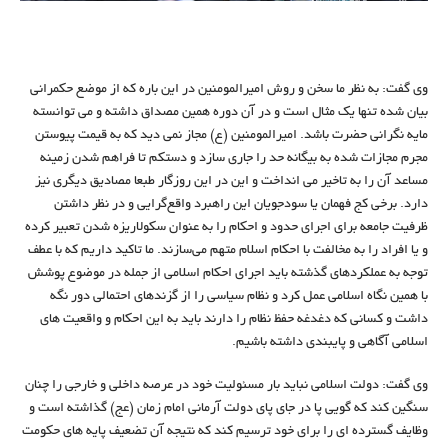
وی گفت: به نظر ما سخن و روش امیرالمومنین در این باره که از موضع حکمرانی
بیان شده تنها یک مثال است و در آن دوره همین مصداق داشته و می توانسته
مایه نگرانی حضرت باشد. امیرالمومنین (ع) مجاز نمی دید که به قیمت پیوستن
مجرم مجازات شده به بیگانه حد را جاری سازد و دستکم تا فراهم شدن زمینه
مساعد آن را به تاخیر می انداخت و این در این روزگار طبعا مصادیق دیگری نیز
دارد. برخی کج فهمان یا سودجویان این راهبرد واقع‌گرایی و در نظر داشتن
ظرفیت جامعه برای اجرای حدود و احکام را به عنوان سکولاریزه شدن تعبیر کرده
و یا افراد را به مخالفت با احکام اسلام متهم می‌سازند. ما تاکید داریم که با عطف
توجه به عملکردهای گذشته باید اجرای احکام اسلامی از جمله در موضوع پوشش
با همین نگاه اسلامی عمل کرد و نظام سیاسی را از گزندهای احتمالی دور نگه
داشت و کسانی که دغدغه حفظ نظام را دارند باید به این احکام و واقعیت های
اسلامی آگاهی و پایبندی داشته باشیم.
وی گفت: دولت اسلامی نباید بار مسئولیت خود در عرصه داخلی و خارجی را چنان
سنگین کند که گویی پا در جای پای دولت آرمانی امام زمان (عج) گذاشته است و
وظایف گسترده ای را برای خود ترسیم کند که نتیجه آن تضعیف پایه های حکومت