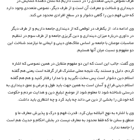
طرف نصوص دینی متعددی را در دست داریم که نشان دهنده گشایش در
دینداری و شناخت و معرفت آن است و از طرف دیگر، نصوص متعددی وجود دارد
که حتی فهم دین را گاهی دشوار و در سطح افرادی محدود می کند.
وی ادامه داد: از یکطرف در توقعی که از دینداری جامعه داریم و از طرف دیگر
در داوری درباره میزان دینداری و دین گریزی جامعه و از طرف سوم در تنظیم
مناسبات مومنان با جامعه بر اساس ملاک‌های دینی و ایمانی ما نیازمند شناخت این
دو مفهوم و نسبت میان آنها هستیم.
وی گفت: جالب این است که این دو مفهوم متقابل در همین نصوصی که اشاره
کردم، دلیل و مستند یک نتیجه عملی مشترک قرار گرفته است یعنی هم گفته
اسلام دین دشوار است پس سخت نگیرید و با مدارا رفتار کنید و هم هم گفته
اسلام دینی فراغ و آسان است به همین جهت باید طول و عرض و عمق دینداری به
درستی شناخته شود تا معلوم شود از موضع تبلیغ دین و هدایت مردم و حکومت
که خودش را بخشی از دین می داند چه باید کرد و چه انتظاری باید داشت.
وی با اشاره به نهج البلاغه بیان کرد: قدرت فهم و درک و پذیرش معارف ما و
منطق و سخن ما که فقط محدود به معارف نیست در بخش احکام و حدیث هم است
را جامعه ندارد.