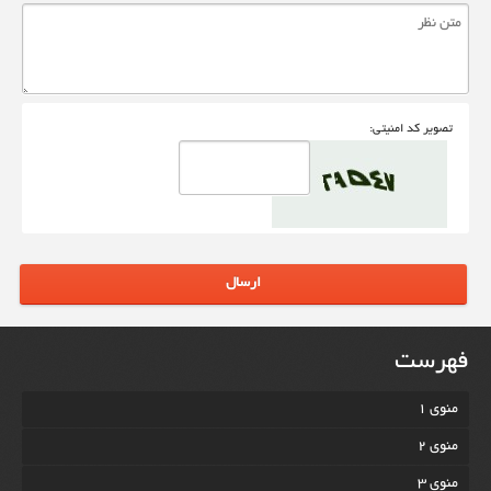
تصوير کد امنيتی:
ارسال
فهرست
منوی 1
منوی 2
منوی 3