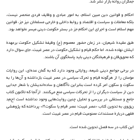
جمکران روانه بازار نشر شد.
احکام و قوانین دین مبین اسلام، به امور عبادی و وظایف فردی منحصر نیست،
بلکه معاملات و سیاست و اقتصاد و روابط داخلی و خارجی مسلمانان نیز جزء قوانین
مهم اسلام است و اجرای این احکام جز در بستر حکومت دینی میسر نخواهد بود.
طبق عقیدۀ شیعیان، در زمان حضور معصوم (ع) وظیفۀ تشکیل حکومت برعهدۀ
ایشان نهاده شده، اما حکم قیام و تشکیل حکومت در عصر غیبت، جای سؤال دارد
که محق‌ق‌قان و فرهیختگان دینی باید پاسخگوی آن باشند.
در برخی جوامع دینی شیعه، روایاتی وجود دارد که به گمان عده‌ای، این روایات
مؤمنان را از هرگونه قیام و تحرک سیاسی در عصر غیبت بازداشته و آن‌ها را به
سکوت و سکون امر کرده است بنابراین ناآگاهان و ساده‌اندیشان با شعار جدایی
دین از سیاست دیگران را از تحرکات سیاسی منع می‌کنند. ازآنجا که تاکنون کتاب
جامع و مستقلی در بررسی و تحلیل چنین روایت‌هایی وجود نداشته است اح‌م‌د
ن‌ق‌وی به تدوین کتاب «عصر غیبت؛ عصر قیام یا سکوت؟!» پرداخته که پژوهشی
فقهی دربارۀ مستندات ممنوعیت قیام در عصر غیبت است.
این کتاب در سه فصل تدوین شده است.