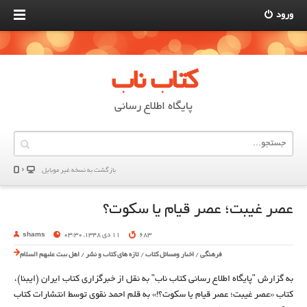
ورود
کتاب ناب
پایگاه اطلاع رسانی
بازگشت به نسخه غير موبایل
عصر غیبت؛ عصر قیام یا سکوت؟
683
11 دی 1348, 03:30
shams
فرهنگی
/
اخبار ومسائل کتاب
/
تازه های کتاب و نشر
/
اهل بیت علیهم السلام
به گزارش "پایگاه اطلاع رسانی کتاب ناب" به نقل از خبرگزاری کتاب ایران (ایبنا)،
کتاب «عصر غیبت؛ عصر قیام یا سکوت؟!» به قلم احمد نقوی توسط انتشارات کتاب