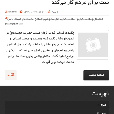
منت برای مردم کار می‌کند
1 487
11 دی 1348, 03:30
shams
لینکستان (مطالب دیگران)
/
مطالب دیگران- اهل بیت (علیهم السلام)
/
بایسته های فرهنگ
/
اهل
بیت علیهم السلام
چکیده: کسانی که در زمان غیبت حضرت حجت(عج) بر
ایمان خودشان ثابت قدم هستند و هویت اسلامی و
شخصیت دینی خودشان را حفظ می‌کنند، اهل اخلاص
واقعی و شیعیان راستین و اهل عمل هستند. یکی از
مراجع تقلید گفت: منتظر واقعی بدون منت به مردم
خدمت می‌کند و بر آنها ت
ادامه مطلب
0
فهرست
منوی 1
منوی 2