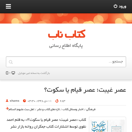
ورود
کتاب ناب
پایگاه اطلاع رسانی
بازگشت به نسخه غير موبایل
عصر غیبت؛ عصر قیام یا سکوت؟
683
11 دی 1348, 03:30
shams
فرهنگی
/
اخبار ومسائل کتاب
/
تازه های کتاب و نشر
/
اهل بیت علیهم السلام
کتاب «عصر غیبت؛ عصر قیام یا سکوت؟!» به قلم احمد
نقوی توسط انتشارات کتاب جمکران روانه بازار نشر