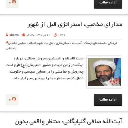
ادامه مطلب
0
مدارای مذهبی، استراتژی قبل از ظهور
2 183
11 دی 1348, 03:30
shams
فرهنگی
/
بایسته های فرهنگ
/
آسیب ها
/
مسائل نظری
/
اهل بیت علیهم السلام
/
سیاسی اجتماعی
/
اجتماعی
حجت الاسلام و المسلمین سروش محلاتی* درباره
اینکه در زمان غیبت و حضور امام زمان(عج) لازم است
چه روش و خط مشی را در مسایل سیاسی و حکومت
دنبال کنیم، سه فرضیه را مورد بررسی قرار داد.
ادامه مطلب
0
آیت‌الله صافی گلپایگانی: منتظر واقعی بدون