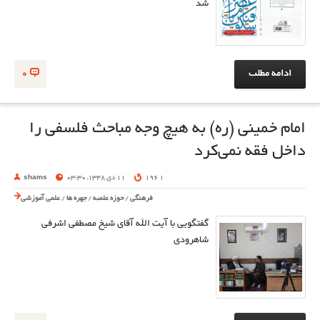
شد
ادامه مطلب
0
امام خمینی (ره) به هیچ وجه مباحث فلسفی را
داخل فقه نمی‌کرد
1 196
11 دی 1348, 03:30
shams
فرهنگی
/
حوزه علمیه
/
چهره ها
/
علمی آموزشی
گفتگویی با آیت الله آقای شیخ مصطفی اشرفی
شاهرودی