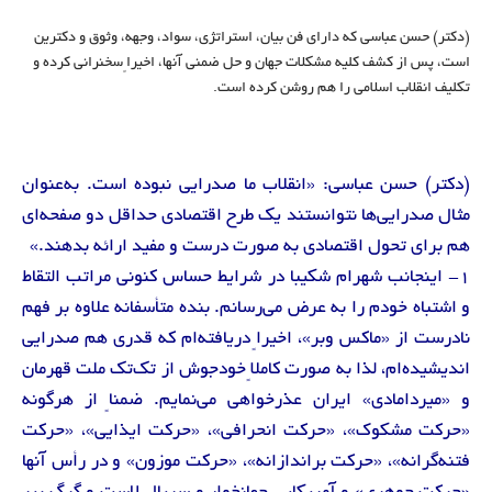
(دکتر) حسن عباسی که دارای فن بیان، استراتژی، سواد، وجهه، وثوق و دکترین
است، پس از کشف کلیه مشکلات جهان و حل ضمنی آنها، اخیراً سخنرانی کرده و
تکلیف انقلاب اسلامی را هم روشن کرده است.
(دکتر) حسن عباسی: «انقلاب ما صدرایی نبوده است. به‌عنوان
مثال صدرایی‌ها نتوانستند یک طرح اقتصادی حداقل دو صفحه‌ای
هم برای تحول اقتصادی به صورت درست و مفید ارائه بدهند.»
1- اینجانب شهرام شکیبا در شرایط حساس کنونی مراتب التقاط
و اشتباه خودم را به عرض می‌رسانم. بنده متأسفانه علاوه بر فهم
نادرست از «ماکس وبر»، اخیراً دریافته‌ام که قدری هم صدرایی
اندیشیده‌ام، لذا به صورت کاملاً خودجوش از تک‌تک ملت قهرمان
و «میردامادی» ایران عذرخواهی می‌نمایم. ضمناً از هرگونه
«حرکت مشکوک»، «حرکت انحرافی»، «حرکت ایذایی»، «حرکت
فتنه‌گرانه»، «حرکت براندازانه»، «حرکت موزون» و در رأس آنها