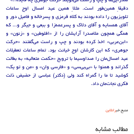
صدرایی‌ها و چپ و راست می‌گویند حرکت جوهری چه فایده؟!»
دقیقاً همین‌‌طور است. مثلاً همین عید امسال اوج ساعات
تلویزیون را داده بودند به کلاه قرمزی و پسرخاله و فامیل دور و
آقای همسایه و آقای دلاک و پسرعمه‌زا و ببعی و جیگر و... که
همگی همچون ملاصدرا آرایشان را از «افلوطین» و «زنون» و
«ابن‌عربی» اخذ کرده بودند و چپ و راست می‌گفتند «حرکت
جوهری» که این کارشان اوج خیانت بود. تمام ساعات تعطیلات
عید امسال‌مان را صداوسیما با ترویج «حکمت متعالیه» به بطالت
گذراند و همنوا با «بی‌بی‌سی» و «فارسی وان» و «من و تو یک»
کوشید تا ما را گمراه کند ولی (دکتر) عباسی از حضیض ذلت
فکری نجات‌مان داد.
منبع:خب
رانلاین
مطالب مشابه