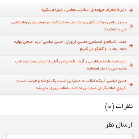
دایره‌المعارف جبهه‌های انتخابات مجلس/ شهرام شکیبا
حسن عباسی:جوادی آملی بیاید با من مناظره کند، مرحوم مطهری وطباطبایی
نمی دانستند!
حجت الاسلام والمسلمین محسن غرویان:"حسن عباسی" باید امتحان نهایه
دهد، بعد با او گفتگو می کنیم
ازحمله به علامه طباطبایی و آیت الله جوادی آملی تا ادعای عقد نیمه شب
علامه حلی با دخترهمسایه
حسن عباسی: اینکه انقلاب ما صدرایی است، یک توطئه و خیانت است/
افروغ: امام نگرش صدرایی نداشت، انقلاب پیروز نمی شد
نظرات (0)
ارسال نظر