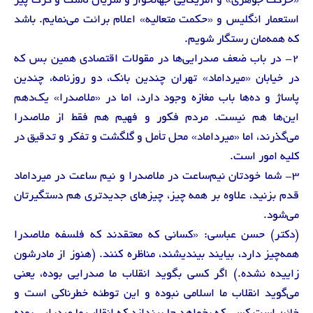
«حرکت جوهری» و آمریکایی جهانخوار و سریال لاست و گرگ پیر
استعمار انگلیس و «حکمت متعالیه» اعلام برائت می‌نمایم. باشد
که همه‌مان رستگار شویم.
2- در باب ضعف صدرایی‌ها در مقولات اقتصادی همین بس که
در خیابان «میرداماد» تهران چندین بانک، دو روزنامه، چندین
پاساژ و ده‌ها باب مغازه وجود دارد، اما در «ملاصدرا» یک‌دهم
این‌ها هم نیست. مردم فکور و فهیم هم فقط از ملاصدرا
می‌گذرند، اما «میرداماد» محل تأمل و گلگشت و تفکر و تدقیق در
کلیه امور است.
3- شما خودتان نیم‌ساعت در ملاصدرا و نیم ساعت در میرداماد
قدم بزنید، علاوه بر همه چیز، چیزهای جدیدتری هم دستگیرتان
می‌شود.
(دکتر) حسن عباسی: «کسانی که معتقدند که فلسفه ملاصدرا
همه‌چیز دارد، بیایند بیندیشند، مناظره کنند. (هنوز از مادرشون
زاییده نشده.) اگر کسی بگوید انقلاب ما صدرایی بوده، یعنی
می‌گوید انقلاب ما اسلامی نبوده و این توطئه خطرناکی است و