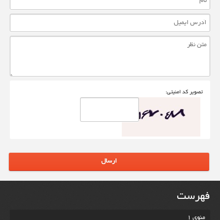
تصوير کد امنيتی:
ارسال
فهرست
منوی 1