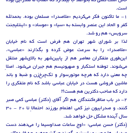
خائن است کسی که بخواهد جا بیندازد که انقلاب ما صدرایی بوده
است.
1- ما تاکنون فکر می‌کردیم «ملاصدرا» مسلمان بوده. بحمدلله
کفر و الحاد این عنصر وابسته به «سیا» و «موساد» و «اینتلیجنت
سرویس» هم رو شد.
لذا بر شورای شهر تهران هم فرض است که نام خیابان
«ملاصدرا» را به سرعت عوض کرده و بگذارند «عباسی».
این‌طوری متفکران معاصر هم از پایین‌شهر به بالای‌شهر منتقل
می‌شوند. توطئه استکبار و صهیونیسم هم جبران می‌شود. اصلاً
چه معنی دارد که هرچه موتورسوار و تک‌چرخ‌زن و ضبط و باند
ماشین فروشی هست در خیابان عباسی باشد که نام متفکری را
دارد که صاحب دکترین هم هست؟!
2- در باب مناظره‌کنندگان هم اگر آقای (دکتر) عباسی کمی صبر
کنند، و صدراییون نیز کمی اهتمام بورزند احتمالاً تا 20 - 30
سال آینده مشکل حل خواهد شد.
(دکتر) حسن عباسی: «اوج ساعات صداوسیما را می‌دهند دست