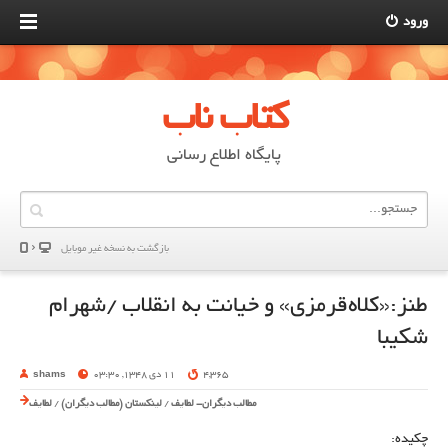
ورود
کتاب ناب
پایگاه اطلاع رسانی
بازگشت به نسخه غير موبایل
طنز:«کلاه‌قرمزی» و خیانت به انقلاب /شهرام
شکیبا
4,365
11 دی 1348, 03:30
shams
مطالب دیگران- لطایف
/
لینکستان (مطالب دیگران)
/
لطایف
چکیده: