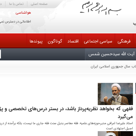
صفحه اصلی
تماس با ما
در
هواشناسی
اطلاعاتی در دسترس نمی
فرهنگی
سیاسی اجتماعی
اقتصاد
گوناگون
پیوندها
آیت الله سیدحسین شمس
تاب سال جمهوری اسلامی ایران
یش سوم دایرةالمعارف کتابداری و اطلاع‌رسانی
یران
لح مذاکره کند خائن است
 انتقام، متوقّف بر وجود شخص من یا سایر مسئولان نیست
ابناک آسمان امامت و ولایت تسلیت باد
فقهی که بخواهد نظریه‌پرداز باشد، در بستر درس‌های تخصصی و پ
می‌گیرد
استاد علیرضا اعرافی مدیرحوزه‌های علمیه: فقه معاصر بدیل سنت فقه جاری ما ‌‌‌نیست، بلکه برآمده از در
اصیل اجتهادی است