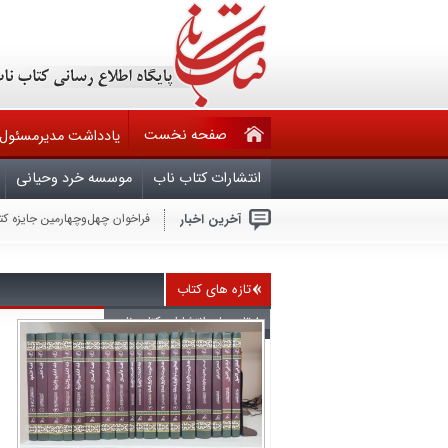
صفحه نخست
یادداشت مدیرمسئول
انتشارات کتاب ناب
موسسه خرد وحیانی
آخرین اخبار
فراخوان چهل‌وچهارمین جایزه ک
حقوق مؤلف در تله قانون ۶۰ ساله و کم کاری وزارت فرهنگ وارشاد اسلامی
فراخوان مشارکت در تدوین ویرا
ملّت عظیم‌الشّأن و شگفتی‌ساز ا
هرکس بخواهد با آمریکا برای ص
تازه های کتاب
جنایتکاران باید بدانند که امر
سال روز شهادت چهارمین اختر ت
تازه های انتشارات کتاب ناب
بیماران سیاسی در قران
آجرک الله یابقیه الله
گزارشی از نشست بعثت خون