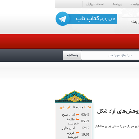
باره ما
پیوندها
نسخه موبایل
 باشد;
24
:
6
مانده تا
اذان ظهر
ژوهش‌های آزاد شکل
03:48
اذان صبح
طلوع
05:21
خورشید
یای مواج حوزه مبتنی برای مناهج
12:12
اذان ظهر
غروب
19:01
خورشید