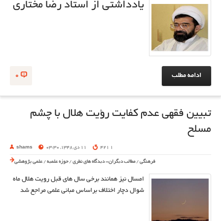
یادداشتی از استاد رضا مختاری
ادامه مطلب
0
تبیین فقهی عدم کفایت رؤیت هلال با چشم
مسلح
1 421
11 دی 1348, 03:30
shams
فرهنگی
/
مطالب دیگران- دیدگاه های نظری
/
حوزه علمیه
/
علمی پژوهشی
امسال نیز همانند برخی سال های قبل رویت هلال ماه
شوال دچار اختلاف براساس مبانی علمی مراجع شد