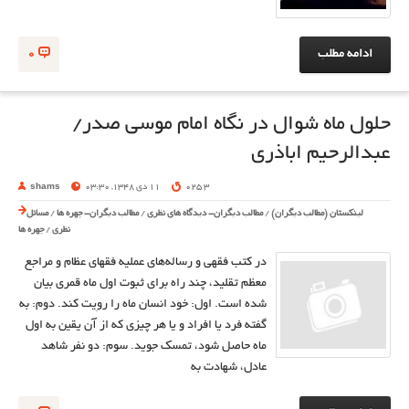
ادامه مطلب
0
حلول ماه شوال در نگاه امام موسی صدر/
عبدالرحیم اباذری
3 025
11 دی 1348, 03:30
shams
لینکستان (مطالب دیگران)
/
مطالب دیگران- دیدگاه های نظری
/
مطالب دیگران- چهره ها
/
مسائل
نظری
/
چهره ها
در كتب فقهي و رساله‌هاي عمليه فقهاي عظام و مراجع
معظم تقليد، چند راه براي ثبوت اول ماه قمري بيان
شده است. اول: خود انسان ماه را روِيت كند. دوم: به
گفته فرد يا افراد و يا هر چيزي كه از آن يقين به اول
ماه حاصل شود، تمسك جويد. سوم: دو نفر شاهد
عادل، شهادت به