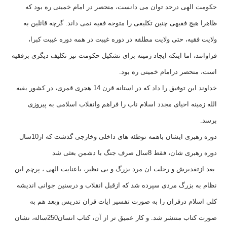
حکومت الهی درحد توان می دانست، منحصر در امام خمینی ره بود که
ظاهرا هیچ فقیهی چنین تکلیفی را متوجه فقیه نمی داند. گرچه قائلین به
ولایت فقیه، حتی ولایت مطلقه در دوره غیبت در همه دوره غیبت کبرا،
فراوانند، اما اینکه ایجاد زمینه برای تشکیل حکومت نیز تکلیف دیگری برفقیه
است، منحصر درامام خمینی ره بود.
خداوند این توفیق را داد که در استانه قرن 14 هجری قمری، در کشور بقیه
الله زمینه احیای مجدد اسلام ناب را فراهم وانقلاب اسلامی به پیروزی
برسد.
دوره رهبری ایشان باهمه توطئه های داخلی وخارجی گذشت که از10سال
دوره رهبری شان، فقط 8سال صرف جنگ با دشمن بعثی شد
بعد ازتقدیرش و رحلت ان مرد بزرگ و بی نظیر، باعنایت الهی ، پرچم این
نظام به بزرگ مردی سپرده شد که ازقبل انقلاب و درسنین جوانی اندیشه
کلی اسلام درقران را به صورت تفسیر ایات قران تدریس وبعد هم به
صورت کتاب منتشر شد. و کار عمیق تر از آن، کتاب انسان250ساله، نشان