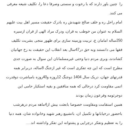
را چنین باور دارند که با رخوت و سستی وصرفا دعا را، تکلیف شیعه معرفی
می کنند.
امام راحل ره و خلف صالح شهیدش ره بادرک حقیقت مسیر اهل بیت علیهم
السلام به عنوان من خوطب به قران، ودرک مراد الهی از قران ازسیره
250ساله امامان ع، تربیت وزمینه سازی برای ظهور منجی بشریت تکلیف
فقها می دانستند وبه حق در47سال بعد انقلاب این حقیقت به رخ جهانیان
کشاندند، وبری مردم دنیا وحتی غیرمسلمانان این سوال به صورت جدی
مطرح است که این چه تفکری است که غیر ازجنگ 8ساله، دربرابر همه
قدرتهای جهان، دریک سال 1404 دوجنگ 12روزه و40روزه بامباشرت دوقدرت
اتمی مقاومت کرد درحالی که همه منافقین و بقیه استکبار حامی این
دوجرثومه وفرعون زمان بودند
همین استقامت ومقاومت خصوصا بابعثت بیش از4ماهه مردم درهرشب
باحضور درخیابانها و تکمیل ان، باتشییع رهبر شهید وخانواده شان، همه دنیا
را به تعظیم وتفکر درچرایی و پشتوانه این تفکر واداشته اند....