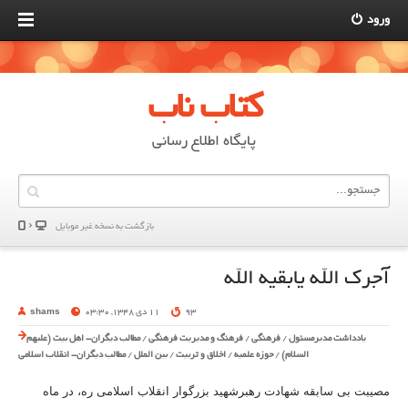
ورود
کتاب ناب
پایگاه اطلاع رسانی
بازگشت به نسخه غير موبایل
آجرک الله یابقیه الله
93
11 دی 1348, 03:30
shams
یادداشت مدیرمسئول
/
فرهنگی
/
فرهنگ و مدیریت فرهنگی
/
مطالب دیگران- اهل بیت (علیهم
السلام)
/
حوزه علمیه
/
اخلاق و تربیت
/
بین الملل
/
مطالب دیگران- انقلاب اسلامی
مصیبت بی سابقه شهادت رهبرشهید بزرگوار انقلاب اسلامی ره، در ماه