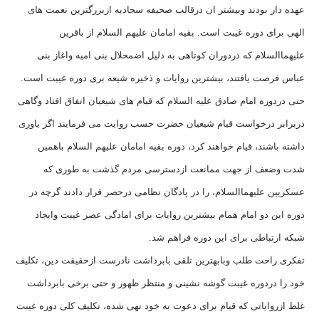
عهده دار بودند وبیشتر ان درقالب صحیفه سجادیه ازبزرگترین نعمت های
الهی برای دوره غیبت است. بقیه امامان علیهم السلام از باقرین
علیهماالسلام که دردوران کوتاهی به دلیل اضمحلال بنی امیه واغاز بنی
عباس فرصت یافتند، بیشترین روایات و ذخیره شیعه بری دوره غیبت است.
حتی دردوره امام صادق علیه السلام که قبام های شیعیان اتفاق افتاد وگاهی
دربرابر درخواست قیام شیعیان حضرت حسب روایت می فرمایند اگر یاوری
داشته باشند، قیام خواهند کرد، دوره بقیه امامان علیهم السلام باهمین
شدت وضعف از جهت ممانعت ازدسترسی مردم گذشت به طوری که
عسکریین علیهماالسلام، را در پادگان نظامی درحصر قرار دادند گرچه در
دوره این دو امام همام بیشترین روایات برای امادگی عصر غیبت وایجاد
شبکه ارتباطی برای این دوره فراهم شد.
تفکری راحت طلب وبابهترین تلقی بابرداشت نادرست ازحقیقت دین، تکلیف
خود را دردوره غیبت گوشه نشینی و منتظر ظهور و حتی برخی بابرداشت
غلط ازروایاتی که قیام برای دعوت به خود نهی شده، تکلیف کلی دوره غیبت