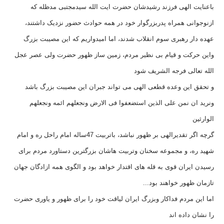
باعنایت الهی فرزند رشیدشان حضرت ایت الله سیدمجتبی مدظله که
ازنوجوانی همراه پدربزرگوار خود در همه حوادث حضور نزدیک داشتند،
عهده دار رهبری سوم انقلاب شدند، اما امیدواریم که این مصیبت بزرگ
واین حرکت و قیام بی نظیر مردم، زمین ساز ظهور حضرت ولی عصر عجل
الله تعالی فرجه الشریف شود
و تحقق این وعده قطعی الهی می تواند جبران این مصیبت بزرگ باشد
ونرید ان نمن علی الذین استضعفوا فی الارض ونجعلهم ائمه ونجعلهم
الوارثین
گرچه اگر تقدیرالهی بر ظهور نباشد، باتربیت 47ساله امام راحل ره و امام
شهید ره، و مجموعه سخنان وتربیت هاشان بزرگترین دستاورد مردم برای
رسیدن ایران قوی به قله های اقتدار خواهد بود و الگوی همه ازادگان جهان
تازمان ظهور خواهند بود...
اما این مردم فداکار وبزرگ ایران لیاقت خود را برای ظهور و یاوری حضرت
را نشان داده اند