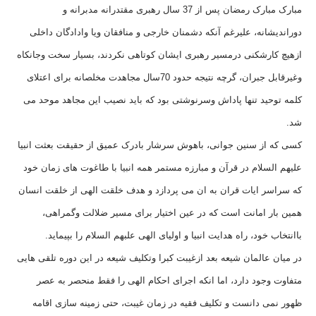
مبارک مبارک رمضان پس از 37 سال رهبری مقتدرانه مدبرانه و
دوراندیشانه، علیرغم آنکه دشمنان خارجی و منافقان ویا وادادگان داخلی
ازهیچ کارشکنی درمسیر رهبری ایشان کوتاهی نکردند، بسیار سخت وجانکاه
وغیرقابل جبران، گرچه نتیجه حدود 70سال مجاهدت مخلصانه برای اعتلای
کلمه توحید تنها پاداش وسرنوشتی بود که باید نصیب این مجاهد موحد می
شد.
کسی که از سنین جوانی، باهوش سرشار بادرک عمیق از حقیقت بعثت انبیا
علیهم السلام در قرآن و مبارزه مستمر همه انبیا با طاغوت های زمان خود
که سراسر ایات قران به ان می پردازد و هدف خلقت الهی از خلقت انسان
همین بار امانت است که در عین اختیار برای مسیر ضلالت وگمراهی،
باانتخاب خود، راه هدایت انبیا و اولیای الهی علبهم السلام را بپیماید.
در میان عالمان شیعه بعد ازغیبت کبرا وتکلیف شیعه در این دوره تلقی هایی
متفاوت وجود دارد، اما انکه اجرای احکام الهی را فقط منحصر به عصر
ظهور نمی دانست و تکلیف فقیه در زمان غیبت، حتی زمینه سازی اقامه