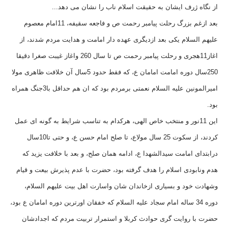
از نگاه ژرف ایشان به حقیقت اسلام ناب را نشان می دهد...
بعد ازغم بزرگ رحلت پیامبر رحمت ص و فاجعه سقیفه، 11امام معصوم
علیهم السلام یکی بعد ازدیگری عهده دار امامت و هدایت مردم شدند، از
اغاز11هجری و رحلت پیامبر رحمت ص تا سال 260 واغاز غیبت صغرا دقیقا
250سال دوره امامت امامان ع، که فقط حدود 5سال آن خلافت ظاهری مولا
امیرالمونین علیه السلام نعمتی برمردم بود که ان هم حداقل با3جنگ همراه
بود.
این 11نور و منتخب خاص الهی، هرکدام به تناسب شرایط به گونه ای عمل
کردند، از سکوت 25 سال مولاع، تا صلح امام حسن ع، و حتی تا10سال
درابتدای امامت سیدالشهدا ع، ادامه همان صلح، و بعد با خلافت یزید که
هدم ونابودی اسلام را هدف گرفته بود، حضرت با عدم پذیرش بیعت و قیام
وشهادت خود و بسیاری ازخاندان شان واسارت اهل بیت علیهم السلام،
دوره 34 ساله امام سجاد علیه السلام که خفقان اورترین دوره امامان ع بود،
حضرت با روایت گری حوادث کربلا و استمرار تربیت مردم که اجدادشان