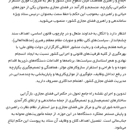
اجماع و راهبری هماهنگ میان سطوح کلان کشور و نظر به ضرورت فوری استقرار
حکمرانی یکپارچه، منسجم و کارآمد در فضای مجازی به‌عنوان یکی از حوزه‌های
حیاتی و راهبردی، به‌موجب این حکم با حفظ سمت به‌عنوان «رئیس ستاد ویژه
ساماندهی و راهبری فضای مجازی کشور» منصوب می‌شوید.
انتظار دارد با اتکال به خداوند متعال و در چارچوب قانون اساسی، اهداف سند
چشم‌انداز، سیاست‌های کلی نظام و منویات مقام معظم رهبری (مدظله‌العالی)،
برنامه هفتم پیشرفت و رعایت منشور اخلاقی کارگزاران دولت وفاق ملی؛ با
بهره‌گیری از کلیه ظرفیت‌های قانونی و اجرایی کشور نسبت به ایجاد انسجام
نهادی و هم‌راستاسازی سیاست‌ها، برنامه‌ها و اقدامات دستگاه‌های ذی‌ربط اقدام
نموده و با طراحی و استقرار سازوکارهای مؤثر، هماهنگی و تصمیم‌گیری یکپارچه
در رفع تداخل وظایف، جلوگیری از موازی‌کاری‌ها و پایان‌بخشی به چندصدایی در
مدیریت فضای مجازی کشور، اهتمام حداکثری مصروف دارید.
تدوین و اجرای نقشه راه جامع تحول در حکمرانی فضای مجازی، بازآرایی
ساختارهای تصمیم‌سازی و تصمیم‌گیری از جمله ساماندهی و ارتقای کارآمدی
دبیرخانه شورای عالی و مرکز ملی فضای مجازی و نیز استقرار نظام نظارت راهبردی
و پایش مستمر عملکرد دستگاه‌ها در این حوزه، از جمله مأموریت‌های محوله به
جناب‌عالی است. تفصیل اهداف کلان و وظایف آن ستاد به پیوست این حکم ابلاغ
می‌شود.