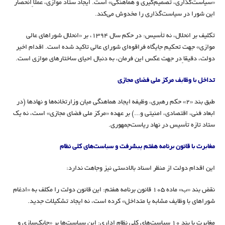
«سیاست‌گذاری، تصمیم‌گیری و هماهنگی» است. ایجاد ستاد موازی، عملاً انحصار
این شورا در سیاست‌گذاری را مخدوش می‌کند.
تکلیف بر انحلال، نه تأسیس: در حکم سال ۱۳۹۴، بر «انحلال شوراهای عالی
موازی» جهت تحکیم جایگاه فراقوه‌ای شورای عالی تاکید شده است. اقدام اخیر
دولت، دقیقاً در جهت عکس این فرمان، به دنبال احیای ساختارهای موازی است.
تداخل با وظایف مرکز ملی فضای مجازی
طبق بند «۲» حکم رهبری، وظیفه ایجاد هماهنگی میان وزارتخانه‌ها و نهادها (در
ابعاد فنی، اقتصادی، امنیتی و...) بر عهده «مرکز ملی فضای مجازی» است، نه یک
ستاد تازه تأسیس در نهاد ریاست‌جمهوری.
مغایرت با قانون برنامه هفتم پیشرفت و سیاست‌های کلی نظام
این اقدام دولت از منظر اسناد بالادستی نیز وجاهت ندارد:
نقض بند «ب» ماده ۱۰۵ قانون برنامه هفتم: این قانون دولت را مکلف به «ادغام
شوراهای با وظایف مشابه یا متداخل» کرده است، نه ایجاد تشکیلات جدید.
مغایرت با بند ۱۰ سیاست‌های کلی نظام اداری: این سیاست‌ها بر «چابک‌سازی و