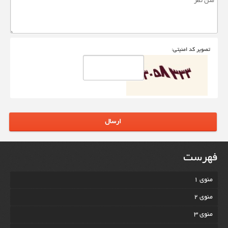
تصوير کد امنيتی:
ارسال
فهرست
منوی 1
منوی 2
منوی 3