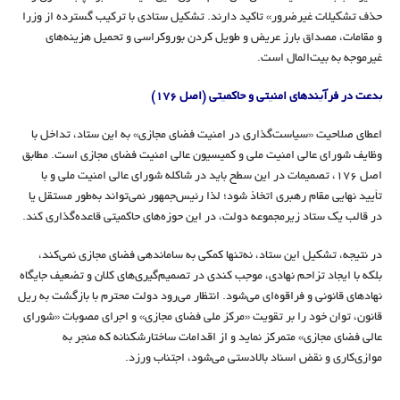
حذف تشکیلات غیرضرور» تاکید دارند. تشکیل ستادی با ترکیب گسترده از وزرا
و مقامات، مصداق بارز عریض و طویل کردن بوروکراسی و تحمیل هزینه‌های
غیرموجه به بیت‌المال است.
بدعت در فرآیندهای امنیتی و حاکمیتی (اصل ۱۷۶)
اعطای صلاحیت «سیاست‌گذاری در امنیت فضای مجازی» به این ستاد، تداخل با
وظایف شورای عالی امنیت ملی و کمیسیون عالی امنیت فضای مجازی است. مطابق
اصل ۱۷۶، تصمیمات در این سطح باید در شاکله شورای عالی امنیت ملی و با
تأیید نهایی مقام رهبری اتخاذ شود؛ لذا رئیس‌جمهور نمی‌تواند به‌طور مستقل یا
در قالب یک ستاد زیرمجموعه دولت، در این حوزه‌های حاکمیتی قاعده‌گذاری کند.
در نتیجه، تشکیل این ستاد، نه‌تنها کمکی به ساماندهی فضای مجازی نمی‌کند،
بلکه با ایجاد تزاحم نهادی، موجب کندی در تصمیم‌گیری‌های کلان و تضعیف جایگاه
نهادهای قانونی و فراقوه‌ای می‌شود. انتظار می‌رود دولت محترم با بازگشت به ریل
قانون، توان خود را بر تقویت «مرکز ملی فضای مجازی» و اجرای مصوبات «شورای
عالی فضای مجازی» متمرکز نماید و از اقدامات ساختارشکنانه که منجر به
موازی‌کاری و نقض اسناد بالادستی می‌شود، اجتناب ورزد.