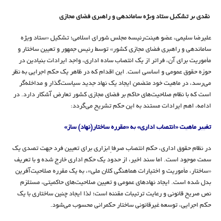
نقدی بر تشکیل ستاد ویژه ساماندهی و راهبری فضای مجازی
علیرضا سلیمی، عضو هیئت‌رئیسه مجلس شورای اسلامی؛ تشکیل «ستاد ویژه
ساماندهی و راهبری فضای مجازی کشور» توسط رئیس جمهور و تعیین ساختار و
مأموریت برای آن، فراتر از یک انتصاب ساده اداری، واجد ایرادات بنیادین در
حوزه‌ حقوق عمومی و اساسی است. این اقدام که در ظاهر یک حکم اجرایی به نظر
می‌رسد، در ماهیت خود متضمن ایجاد یک نهاد جدید سیاست‌گذار و مداخله‌گر
است که با نظام صلاحیت‌های حاکم بر فضای مجازی کشور تعارض آشکار دارد. در
ادامه، اهم ایرادات مستند به این حکم تشریح می‌گردد:
تغییر ماهیت «انتصاب اداری» به «مقرره ساختار(نهاد) ساز
»
در نظام حقوق اداری، حکم انتصاب صرفاً ابزاری برای تعیین فرد جهت تصدی یک
سمت موجود است. اما سند اخیر، از حدود یک حکم اداری خارج شده و با تعریف
«ساختار، مأموریت و اختیارات هماهنگی کلان ملی»، به یک مقرره صلاحیت‌آفرین
بدل شده است. ایجاد نهادهای عمومی و تعیین صلاحیت‌های حاکمیتی، مستلزم
نص صریح قانونی و رعایت ترتیبات مقننه است؛ لذا ایجاد چنین ساختاری با یک
حکم اجرایی، توسعه غیرقانونی ساختار حکمرانی محسوب می‌شود.