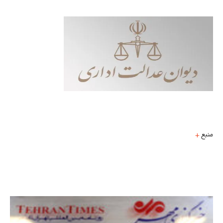
منبع
+