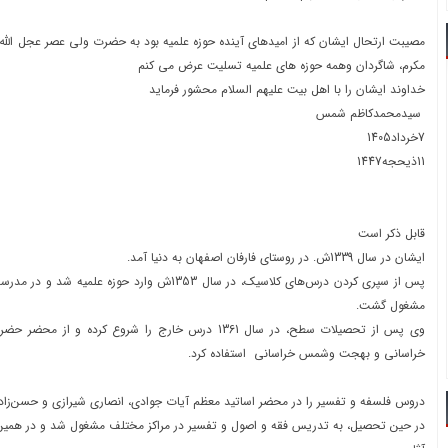
مصیبت ارتحال ایشان که از امیدهای آینده حوزه علمیه بود به حضرت ولی عصر عجل الله 
مکرم، شاگردان وهمه حوزه های علمیه تسلیت عرض می کنم
خداوند ایشان را با اهل بیت علیهم السلام محشور فرماید
سیدمحمدکاظم شمس
7خرداد1405
11ذیحجه1447
قابل ذکر است
ایشان در سال 1339ش. در روستای فارفان اصفهان به دنیا آمد.
پس از سپری کردن درس‌های کلاسیک، در سال 1353ش وارد حوزه
مشغول گشت.
وی پس از تحصیلات سطح، در سال 1361 درس خارج را شروع کرده و
خراسانى و بهجت وشمس خراسانی استفاده کرد.
دروس فلسفه و تفسیر را در محضر اساتید معظم آیات جوادی، انصاری شیرازی و حسن‌زا
در حین تحصیل، به تدریس فقه و اصول و تفسیر در مراکز مختلف مشغول شد و در همین زم