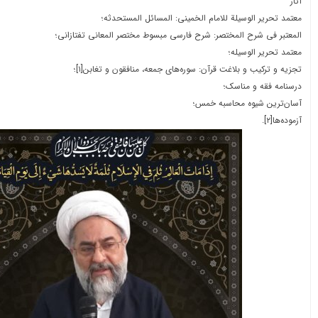
آثار
معتمد تحریر الوسیلة للامام الخمینی: المسائل المستحدثه؛
المعتبر فی شرح المختصر: شرح فارسی مبسوط مختصر المعانی تفتازانی؛
معتمد تحریر الوسیله؛
تجزیه و ترکیب و بلاغت قرآن: سوره‌های جمعه، منافقون و تغابن[۱]؛
درسنامه فقه و مناسک؛
آسان‌ترین شیوه محاسبه خمس؛
آزموده‌ها[۲].