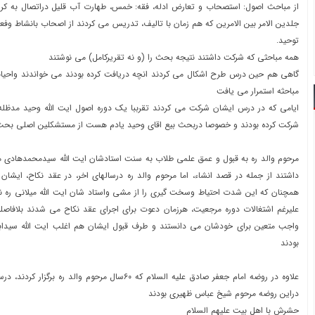
از مباحث اصول: استصحاب و تعارض ادله، فقه: خمس، طهارت آب قلیل دراتصال به کر و.
جلدین الامر بین الامرین که هم زمان با تالیف، تدریس می کردند از اصحاب بانشاط و
توحید.
همه مباحثی که شرکت داشتند نتیجه بحث را (و نه تقریرکامل) می نوشتند
گاهی هم حین درس طرح اشکال می کردند انچه دریافت کرده بودند می خواندند واحیانا 
مباحثه استمرار می یافت
ایامی که در درس ایشان شرکت می کردند تقرببا یک دوره اصول ایت الله وحید مدظله و
شرکت کرده بودند و خصوصا دربحث بیع اقای وحید یادم هست از مستشکلین اصلی بحث
مرحوم والد ره به قبول و عمق علمی طلاب به سنت استادشان ایت الله سیدمحمدهادی می
داشتند از جمله در قصد انشاء، اما مرحوم والد ره درسالهای اخر، در عقد نکاح، ایشان 
همچنان که این شدت احتیاط وسخت گیری را از مشی واستاد شان ایت الله میلانی ره ن
علیرغم اشتغالات دوره مرجعیت، هرزمان دعوت برای اجرای عقد نکاح می شدند بلافاصله
واجب متعین برای خودشان می دانستند و طرف قبول ایشان هم اغلب ایت الله سیدابر
بودند
علاوه در روضه امام جعفر صادق علیه السلام که ۶۰سال مرحوم وال
دراین روضه مرحوم شیخ عباس ظهیری بودند
حشرش با اهل بیت علیهم السلام