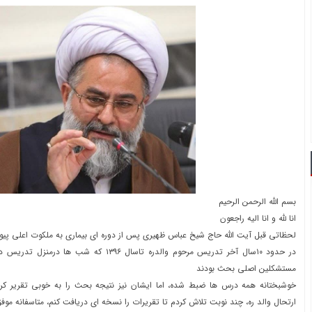
بسم الله الرحمن الرحیم
انا لله و انا الیه راجعون
لحظاتی قبل آیت الله حاج شیخ عباس ظهیری پس از دوره ای بیماری به ملکوت اعلی پی
در حدود ۱۰سال آخر تدریس مرحوم والدره تاسال ۱۳۹۶ که
مستشکلین اصلی بحث بودند
خوشبختانه همه درس ها ضبط شده، اما ایشان نیز نتیجه بحث را به خوبی تقریر کرده
ارتحال والد ره، چند نوبت تلاش کردم تا تقریرات را نسخه ای دریافت کنم، متاسفانه موف