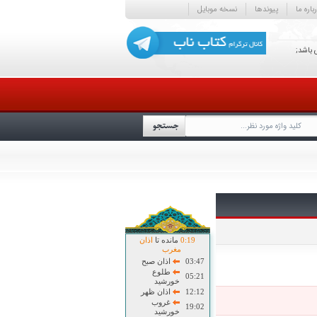
باره ما
پیوندها
نسخه موبایل
 باشد;
19
:
0
مانده تا
اذان
مغرب
03:47
اذان صبح
طلوع
05:21
خورشید
12:12
اذان ظهر
غروب
19:02
خورشید