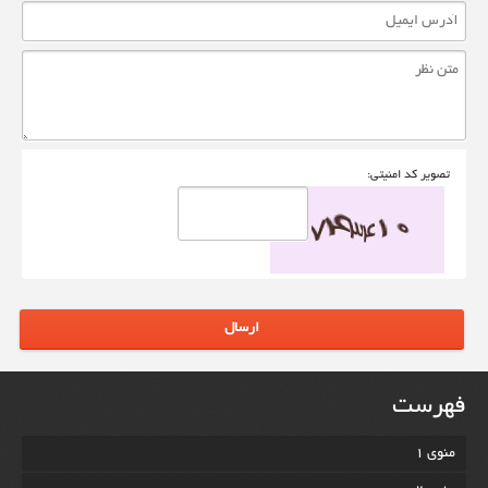
تصوير کد امنيتی:
ارسال
فهرست
منوی 1