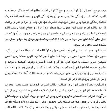
موسم حج امسال نیز فرا رسید و حج گزاران امت اسلام احرام بندگی بستند و
تلبیه گفتند تا از زندگی مادی و معمولی به زندگی الهی و سعادتمندانه هجرت
کنند؛ زندگی توحیدی بر محور عبودیتِ حضرت حق جلًّ وعلا، و طرد و نفی و برائت
از اندادُالله اما فرصت این هجرت تنها متعلق به زائران و حجاج امسال بیت الله
نیست و تمامی برادران و خواهران مسلمان ایران و سراسر جهان، از آنها که در
سال های گذشته‌ی عمر خود حاجی شده تا کسانی که هنوز موفق به انجام اعمال حج
نشده اند، شامل می شود.
شرط این هجرت، بستن احرام دائمی حول ذکرُ الله است؛ طواف دائمی بر گِرد
محور حق است؛ سعی دائمی در میانه قله های خطیر تکالیف الهی است؛ رمی دائمی
شیطان شریر است، با جلوه های اغواگر و همه اذنابش؛ وقوف آمیخته با توجه و
تضرع است؛ اطعام فقیرِ زمینگیر و رهگذر است، قربانی کردن هواها و تمایلات
منحرف ساز و زدودن پلیدی های درونی است؛ و در همه حالات، آماده خدمت بودن
و بر افراشتن پرچم دفاع از حق است.
و اینگونه بود که ملت ایران در میقات انقلاب اسلامی قدم در مسیر همین هجرت
گذاشت، صلای ابراهیمی خمینی کبیر را اجابت کرد، لباس سلطه پذیری از تن
درآورد، احرام سعادتمندی دنیوی و اخروی بر تن نمود و لبیک گویان و هروله کنان
تلاش کرد تا بر محور معارف اسلام ناب محمدی صلی الله علیه و آله وسلًّم طواف
نماید و خود را به نور عالم تاب عدل جهانی و ولایت عظمی نزدیک کند. الله اکبر