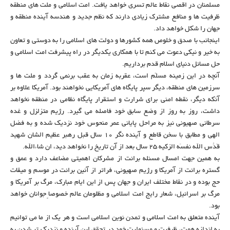
مسلمنان در اقصی نقاط عالم تسری خواهد یافت. امت اسلامی و ملت های منطقه
ظرفیت ها و منافع مشترک زیادی دارند که نظم جدید و هندسه آینده منطقه و
جهان را شکل خواهد داد.
اینجانب با صدق و خلوص همه کشورها و دولت های اسلامی را به دوستی و تعاون
به خیر و نیکی دعوت می کنم تا با همکاری یکدیگر در راه پیشرفت امت اسلامی و
حل مسائل دنیای اسلام قدم برداریم.
آنچه در این زمینه مسلّم است، عقربه زمان به عقب برنمی گردد و ملت ها و
سرزمین های منطقه، دیگر سپر پایگاه های آمریکایی نخواهند بود. آمریکا علاوه بر
آنکه دیگر، نقطه امنی برای شرارت و استقرار پایگاه نظامی در منطقه نخواهد
داشت، روز به روز از وضع سابق خود فاصله می گیرد. رژیم متزلزل و غده
سرطانی صهیونی نیز به مراحل پایانی عمر منحوس خود نزدیک شده و به فضل
الهی و مطابق با سخن قاطع و آینده نگر ۱۰ سال قبل رهبر عظیم الشان شهید
قَدّس اللهُ نفسَه الزکیه ۲۵ سال بعد از آن تاریخ را نخواهد دید، ان شاءالله.
به همین جهت امسال مسئله برائت از مشرکان اهمیتی مضاعف دارد و عمق و
گستره برائت از آمریکا و رژیم صهیونی، فراتر از آئین برائت در موسم و میقات
حج بوده و در نقاط مختلف ایران و جهان پس از این ایام مبارک، مرگ بر آمریکا و
مرگ بر اسرائیل، شعار رایج امت اسلامی و مظلومان عالم خصوصاً جوانان خواهد
بود.
آینده متعلق به امت اسلامی و تمدن نوین اسلامی است و هر یک از ما می توانیم
به اندازه همت، ظرفیت و مسئولیت خود در تحقق این آینده و نزدیک تر شدن به