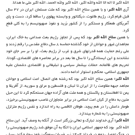
الله اکبر لا اله الا الله والله اکبر، الله اکبر ولله الحمد، الله اکبر علی ما هدانا.
آری
الله اکبر
؛ و با همین سلاح الله اکبر بود که ملت مسلمان ایران در ۴۷ سال
قبل قیام کرد، رژیم طاغوت، دیکتاتور و وابسته پهلوی را ساقط کرد، دست و پای
آمریکای طمعکار و مستکبر را از کشور بُرید و نفوذ صهیونیسم را به کلی قطع
کرد.
با همین
سلاح الله اکبر
بود که پس از تجاوز رژیم بعث صدامی به خاک ایران،
مجاهدان غیور و جوانانِ از خود گذشته حماسه ۸ سال دفاع مقدس را رقم زدند و
علی رغم حمایت همه قدرتهای شرق و غرب از رژیم بعث، او را بر سر جای خود
نشاندند و این ایستادگی را تا سال ها بعد در برابر محاصره های اقتصادی، کودتا،
تحریم های ظالمانه، حملات بیشمار سیاسی و تبلیغاتی و اقتصادی دشمنان علیه
جمهوری اسلامی، محکم و استوار ادامه دادند.
الله اکبر؛
همین سلاح الله اکبر بود که رشته های اتصال امت اسلامی و جوانان
مجاهد جبهه مقاومت را از ایران تا لبنان و فلسطین و عراق و سوریه، از آفریقا و
یمن تا افغانستان و پاکستان و همه ملت های آزاده جهان مستحکم کرد تا این حبل
متین به دفاع از کیان امت اسلامی در برابر متجاوزان غاصب صهیونیستی برخیزد،
طومار داعش را در هم پیچد، طوفان الاقصی به راه اندازد و نَفَس رژیم متزلزل
صهیونیستی را به شماره بیندازد.
الله اکبر؛
آری خداوند تبارک و تعالی بزرگتر است از آنکه به وصف آید. این سلاح
الله اکبر بود که جمهور اسلامی ایران با اتکا به آن موفق شد رژیم صهیونیستی را
در جنگ تحمیلی دوم در خرداد ۱۴۰۴ زیر ضربات سهمگین خود بیچاره کند، سیلی