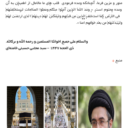
منور و مزین فرما، آنچنانکه وعده فرمودی قلب های ما مالامال از اطمینان به آن
وعده محتوم است. « وَعَدَ اللَّهُ الَّذِینَ آمَنُوا مِنْکُمْ وَعَمِلُوا الصَّالِحَاتِ لَیَسْتَخْلِفَنَّهُمْ
فِی الْأَرْضِ کَمَا اسْتَخْلَفَ الَّذِینَ مِنْ قَبْلِهِمْ وَلَیُمَکِّنَنَّ لَهُمْ دِینَهُمُ الَّذِی ارْتَضَیٰ لَهُمْ
وَلَیُبَدِّلَنَّهُمْ مِنْ بَعْدِ خَوْفِهِمْ اَمْنًا ».
والسلام علی جمیع اخوانُنا المسلمین و رحمه الله و برکاتُه.
ذی الحجه ۱۴۴۷ – سید مجتبی حسینی خامنه‌ای
منبع
+