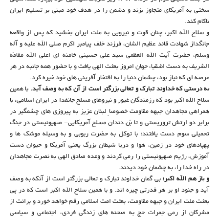
سختی به آمریکای متجاوز بزند و دشمن را در هدف خود مبنی بر تسلیم ایران
ناکام کند.
و سلاح الله اکبر، چنان قوت و نیرویی به ملت ایران بخشید که پس از واقعه
جانگداز شهادت قائد عظیم الشان، فرزند خلف پیامبر اکرم صلی الله علیه و آله
وسلم، حضرت آیت الله العظمی سید علی حسینی خامنه ای اعلی الله مقامَه
الشریف به دست اشقیاء جهان امروز بعثت الهی یافت و با حضور همه جانبه در هر
عرصه ای که نیاز بود، چشمان دنیا را به افتخار آفرینی های خود خیره کرد.
به درستی که خداوند تبارک و تعالی بزرگتر است از آن که به وصف آید.
با همین
سلاح الله اکبر بود که رزمندگان غیور و نیروهای مسلح جانفدا در ایران اسلامی، با
همراهی مجاهدان جبهه مقاومت خصوصاً لبنان عزیز به پیروزی های چشمگیر در
برابر دو ارتش تروریستی و تا بُن دندان مسلح آمریکایی- صهیونیستی در جنگ
تحمیلی سوم دست یافتند؛ با توکل به حضرت ربوبی و به وسیله موشک ها و
پهپادهای خود در زمین، هوا و دریا شیطان بزرگ یعنی آمریکا و حیوان دست
آموزش، رژیم صهیونیستی را رمی کردند و وعده صادق الهی به نصرت مجاهدان
در راه خدا را، به چشمان خود دیدند.
و باز هم الله اکبر؛
بی گمان خداوند تبارک و تعالی بزرگتر است از آنکه به وصف
آید و جنود او بر هر قدرتی چیره اند. و با همین سلاح الله اکبر است که در پی
بعثت ملت ایران و جبهه مقاومت، بعثت امت اسلامی رقم خواهد خورد و برائت از
مشرکان از رمی جمرات حج به صحنه های زندگی فردی، اجتماعی و سیاسی