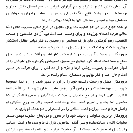
آن ایفای نقش کنیم. زائران و حج گزاران ایرانی در حج امسال نقش موثر و
برجسته ای در روایت فتح جنگ تحمیلی سوم برای سایر برادران و خواهران
مسلمان خود و امیدوار ساختن آنها به آینده روشن، دارند.
از همه حجاج عزیز می خواهم به دعا برای تعجیل در فرج منجی بشریت عجل الله
تعالی فرجَه اهتمام ورزیده و برای وحدت امت اسلامی، آزادی فلسطین و مسجد
الاقصی، رفع گرفتاری های بزرگ مسلمین و رسیدن به ظفر نهایی مقابل استکبار
جهانی دعا کنند و اینجانب را نیز مشمول دعای خیر خود نمایند.
پروردگارا بر محمد و آل محمد درود فرست و نظر لطف و رأفت خود را شامل حال
حجاج و همه امت اسلام کن. توفیق حجِ مقبول نصیبشان بگردان، دل هایشان را از
انوار معرفت و بصیرت روشن فرما و عزم و اراده آنان را برای حرکت در مسیر
اصلاح حالِ امت و ظفر نهایی بر دشمنان اسلام راسخ تر نما.
پروردگارا فضل و رحمت واسعه خود را بر ارواح مطهر شهدای راه خدا خصوصاً
شهیدان جبهه مقاومت و در راس آنان رهبر عظیم الشانِ شهید اعلی اللهُ مقامَه
الشریف نازل فرما و از حج حاجیان و عبادت عبادتگران و سعی تلاشگرانی که
مشمول هدایت و راهبری قائد امت بوده اند، نصیب وافر به روح ملکوتی او
واصل فرما و ملت ایران و امت اسلامی را در استمرار راه و هدف او یاری نما.
پروردگارا برترین صلوات و تحیات خود را بر سرور و مولایمان حضرت مهدیِ منتظَر
صلوات الله و سلامُه علیه و علی آبائِه الطاهرین نازل فرما و همه ما و امت اسلامی
را مشمول ادعیه زاکیه و مستجاب آن حضرت قرار بده و عالَم را به قدوم مبارکش