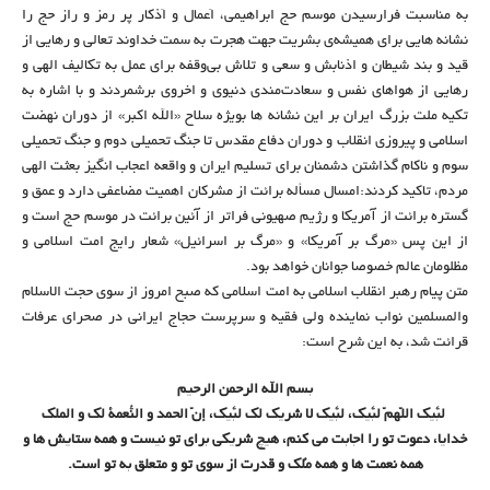
به مناسبت فرارسیدن موسم حج ابراهیمی، اَعمال و اَذکار پر رمز و راز حج را
نشانه هایی برای همیشه‌ی بشریت جهت هجرت به سمت خداوند تعالی و رهایی از
قید و بند شیطان و اذنابش و سعی و تلاش بی‌وقفه برای عمل به تکالیف الهی و
رهایی از هواهای نفس و سعادت‌مندی دنیوی و اخروی برشمردند و با اشاره به
تکیه ملت بزرگ ایران بر این نشانه ها بویژه سلاح «الله اکبر» از دوران نهضت
اسلامی و پیروزی انقلاب و دوران دفاع مقدس تا جنگ تحمیلی دوم و جنگ تحمیلی
سوم و ناکام گذاشتن دشمنان برای تسلیم ایران و واقعه اعجاب انگیز بعثت الهی
مردم، تاکید کردند:امسال مسأله برائت از مشرکان اهمیت مضاعفی دارد و عمق و
گستره برائت از آمریکا و رژیم صهیونی فراتر از آئین برائت در موسم حج است و
از این پس «مرگ بر آمریکا» و «مرگ بر اسرائیل» شعار رایج امت اسلامی و
مظلومان عالم خصوصا جوانان خواهد بود.
متن پیام رهبر انقلاب اسلامی به امت اسلامی که صبح امروز از سوی حجت الاسلام
والمسلمین نواب نماینده ولی فقیه و سرپرست حجاج ایرانی در صحرای عرفات
قرائت شد، به این شرح است:
بسم الله الرحمن الرحیم
لبَّیک اللّهمّ لبَّیک، لبَّیک لا شریک لک لبَّیک، إنّ الحمد و النّعمة لک و المُلک
خدایا، دعوت تو را اجابت می کنم، هیچ شریکی برای تو نیست و همه ستایش ها و
همه نعمت ها و همه مُلک و قدرت از سوی تو و متعلق به تو است.