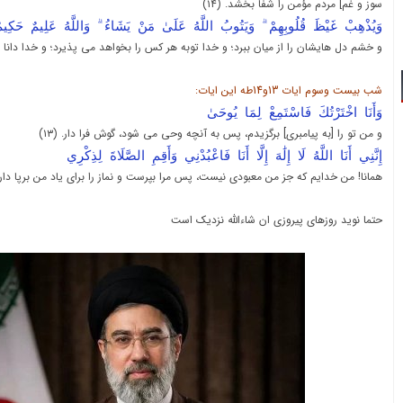
سوز و غم] مردم مؤمن را شفا بخشد. (۱۴)
وَيُذْهِبْ غَيْظَ قُلُوبِهِمْ ۗ وَيَتُوبُ اللَّهُ عَلَىٰ مَنْ يَشَاءُ ۗ وَاللَّهُ عَلِيمٌ حَكِ
و خشم دل هایشان را از میان ببرد؛ و خدا توبه هر کس را بخواهد می پذیرد؛ و خدا دانا و 
شب بیست وسوم ایات 13و14طه این ایات:
وَأَنَا اخْتَرْتُكَ فَاسْتَمِعْ لِمَا يُوحَىٰ
و من تو را [به پیامبری] برگزیدم، پس به آنچه وحی می شود، گوش فرا دار. (۱۳)
إِنَّنِي أَنَا اللَّهُ لَا إِلَٰهَ إِلَّا أَنَا فَاعْبُدْنِي وَأَقِمِ الصَّلَاةَ لِذِكْرِي
همانا! من خدایم که جز من معبودی نیست، پس مرا بپرست و نماز را برای یاد من برپا دار. (۴
حتما نوید روزهای پیروزی ان شاءالله نزدیک است