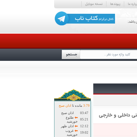
باره ما
پیوندها
نسخه موبایل
 باشد;
79
:
3
مانده تا
اذان صبح
03:47
اذان صبح
ینی داخلی و خارجی
طلوع
05:21
خورشید
12:12
اذان ظهر
غروب
19:02
خورشید