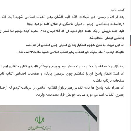
کتاب ناب
بعد از اعلام رسمی خبر شهادت قائد ظیم الشان رهبر انقلاب اسلامی شهید آیت الل
در10اسفند یادداشتی اوردم باعنوان
تلاشگری در اعتلای کلمه توحید
اینجا
جانشین ایشان انتخاب شد
اما این نوبت به دلیل هجوم استکبار ودلایل امنیتی چنین امکانی فراهم نشد
تااینکه درشب 19ماه مبارک خبر انتخاب رهبر انقلاب اسلامی حدود ساعت23اعلام شد.
بعد ازاین همه اظطراب خبر مسرت بخش بود و پیامی نوشتم
ناامیدی کفار و منافقین
اینجا
اما اصلا انتظار پاسخ ان را نداشتم چون درهمین پایگاه و صفحات اجتماعی کتاب نا
صفحات بازتاب داشت
اما همراه بقیه پاسخ ها نامه تقدیر رهبر بزرگوار انقلاب اسلامی را دریافت کردم که ازخد
رهبری انقلاب اسلامی مورد عنایت خودش قرار دهد.بمنه وکرمه.