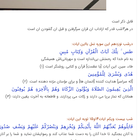
قابل ذکر است
در هر3شب قدر که ازاداب ان قران سرگرفتن و قبل ان گشودن ان است
درشب نوزدهم این سوره نمل بااین ایات:
طس ۚ تِلْكَ آيَاتُ الْقُرْآنِ وَكِتَابٍ مُبِينٍ
به نام خدا که رحمتش بی‌اندازه است و مهربانی‌اش همیشگی
طاء، سین. این آیاتِ [با عظمتِ] قرآن و کتابی روشنگر است (۱)
هُدًى وَبُشْرَىٰ لِلْمُؤْمِنِينَ
[که سراسر] هدایت کننده [انسان ها] و برای مؤمنان مژده دهنده است. (۲)
الَّذِينَ يُقِيمُونَ الصَّلَاةَ وَيُؤْتُونَ الزَّكَاةَ وَهُمْ بِالْآخِرَةِ هُمْ يُوقِنُونَ
همانان که نماز برپا می دارند و زکات می پردازند، و قاطعانه به آخرت یقین دارند؛ (۳)
شب بیست ویکم ایات14و15 توبه این ایات:
قَاتِلُوهُمْ يُعَذِّبْهُمُ اللَّهُ بِأَيْدِيكُمْ وَيُخْزِهِمْ وَيَنْصُرْكُمْ عَلَيْهِمْ وَيَشْفِ صُدُ
با آنان بجنگید تا خدا آنان را به دست شما عذاب کند و رسوایشان نماید و شما را بر آنا