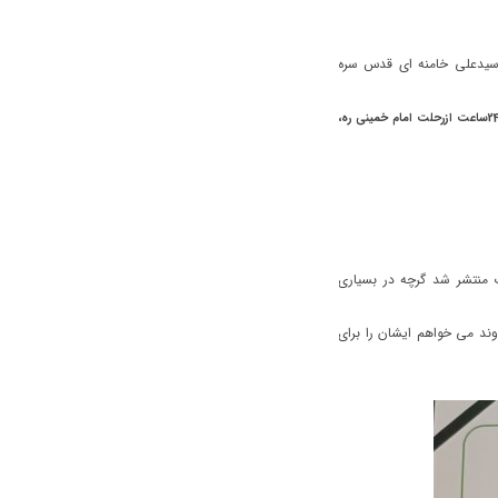
ه سیدعلی خامنه ای قدس سره
طبعا همه دربیش از یک هفته دچار دلهره ای که قبلا درسال 1368 تجربه کرده بودیم اما کمتر از24ساعت ازرحلت امام خمینی ره،
ب منتشر شد گرچه در بسیاری
اوند می خواهم ایشان را برای