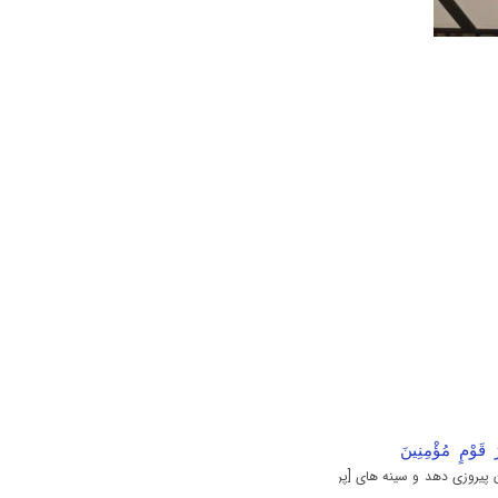
ورَ قَوْمٍ مُؤْمِنِينَ
ن پیروزی دهد و سینه های [پر