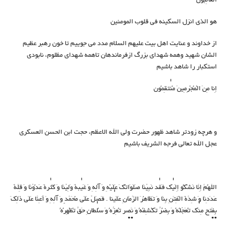
الْغَالِبُونَ
هو الذی انزل السکینه فی قلوب المومنین
از خداوند و عنایت اهل بیت علیهم السلام مدد می جوییم تا خون رهبر عظیم
الشان شهید وهمه شهدای بزرگ ازفرماندهان تاهمه شهدای مظلوم، نابودی
استکبار را شاهد باشیم
إِنا مِنَ الْمُجْرِمِينَ مُنْتَقِمُون
و هرچه زودتر شاهد ظهور حضرت ولی الله الاعظم، حجت ابن الحسن العسکری
عجل الله تعالی فرجه الشریف باشیم
اللَّهُمَّ إِنَّا نَشْكُو إِلَيْكَ فَقْدَ نَبِيِّنَا صَلَوَاتُكَ عَلَيْهِ وَ آلِهِ وَ غَيْبَةَ وَلِيِّنَا وَ كَثْرَةَ عَدُوِّنَا وَ قِلَّةَ
عَدَدِنَا وَ شِدَّةَ الْفِتَنِ بِنَا وَ تَظَاهُرَ الزَّمَانِ عَلَيْنَا . فَصَلِّ عَلَى مُحَمَّدٍ وَ آلِهِ وَ أَعِنَّا عَلَى ذَلِكَ
بِفَتْحٍ مِنْكَ تُعَجِّلُهُ وَ بِضُرٍّ تَكْشِفُهُ وَ نَصْرٍ تُعِزُّهُ وَ سُلْطَانِ حَقٍّ تُظْهِرُهُ