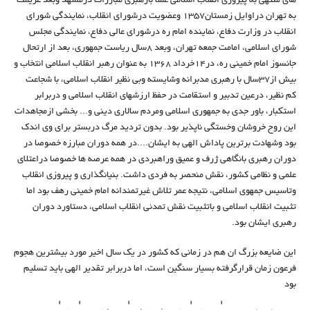
های منتهی به پیروزی انقلاب اسلامی عملا بارهبری مبارزات درمشهد وبعد عزیمت
به تهران دراوایل زمستان1357 وعضویت درشورای انقلاب، نمایندگی شورای
انقلاب در وزارت دفاع، نماینده امام ره درشورای عالی دفاع، نمایندگی مجلس
شورای اسلامی، امامت جمعه تهران، وبعد 8سال ریاست جمهوری، بعد از ارتحال
جانسوز امام خمینی ره، در14خرداد 1368 به عنوان رهبر انقلاب اسلامی انتخاب و
بیش از37سال با رهبری مدبرانه وشایسته وبی نظیر انقلاب اسلامی، با شجاعت
کم نظیر، درعین تدبیر و استقامت در حفظ ارزشهای انقلاب اسلامی و دربرابر
استکبار، باور جدی به جمهوری اسلامی ومردم سالاری دینی و... بخشی ازمجاهدات
این روح خروشان وخستگی ناپذیر بود. بدون تردید مرگ دربستر برای وی اندک
بود وشهادت برترین پاداش الهی به ایشان....در همه دوران مبارزه خصوصا در
دوران رهبری بانگاهی ژرف و عمیق وراهبردی در همه عرصه ها خصوصا دراعتلای
علمی و نظامی کشور، نقش منحصر به فردی داشت. بنیانگذاری و پیروزی انقلاب
وتاسیس جمهوی اسلامی، نتیجه عمر تلاش غیرتمندانه امام خمینی رهف بود اما
تثبیت انقلاب اسلامی و باتثبیت نقش تمدنی انقلاب اسلامی، دستاورد دوران
رهبری ایشان بود.
این ضایعه بزرگ ان هم در زمانی که کشور در یک سال اخیر مورد بیشترین هجوم
فرعون زمان قرارگرفته بسیار سنگین است، اما دربرابر تقدیر الهی باید تسلیم
بود