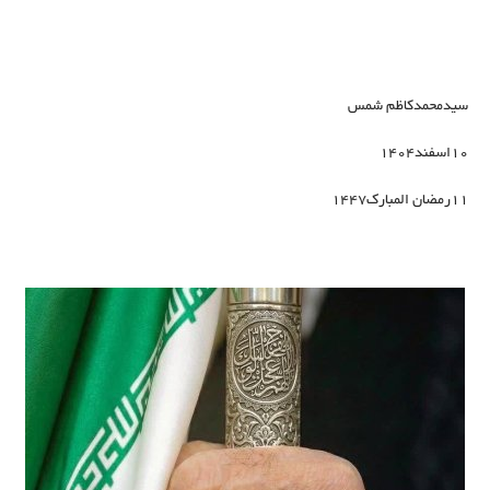
سیدمحمدکاظم شمس
10اسفند1404
11رمضان المبارک1447