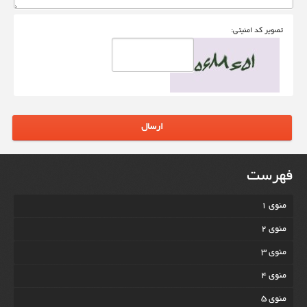
تصوير کد امنيتی:
ارسال
فهرست
منوی 1
منوی 2
منوی 3
منوی 4
منوی 5