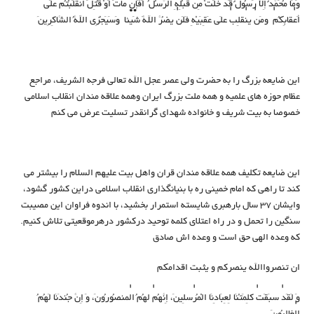
وَمَا مُحَمَّدٌ إِلَّا رَسُولٌ قَدْ خَلَتْ مِنْ قَبْلِهِ الرُّسُلُ أَفَإِنْ مَاتَ أَوْ قُتِلَ انْقَلَبْتُمْ عَلَى
أَعْقَابِكُمْ وَمَنْ يَنْقَلِبْ عَلَى عَقِبَيْهِ فَلَنْ يَضُرَّ اللَّهَ شَيْئًا وَسَيَجْزِي اللَّهُ الشَّاكِرِينَ
این ضایعه بزرگ را به حضرت ولی عصر عجل الله تعالی فرجه الشریف، مراجع
عظام حوزه های علمیه و همه ملت بزرگ ایران وهمه علاقه مندان انقلاب اسلامی
خصوصا به بیت شریف و خانواده شهدای گرانقدر تسلیت عرض می کنم
این ضایعه تکلیف همه علاقه مندان قران واهل بیت علیهم السلام را بیشتر می
کند تا راهی که امام خمینی ره با بنیانگذاری انقلاب اسلامی دراین کشور گشود،
وایشان 37 سال بارهبری شایسته استمرار بخشید، با اندوه فراوان این مصیبت
سنگین را تحمل و در راه اعتلای کلمه توحید درکشور درهرموقعیتی تلاش کنیم.
که وعده الهی حق است و وعده اش صادق
ان تنصرواالله ینصرکم و یثبت اقدامکم
وَ لَقَدْ سَبَقَتْ كَلِمَتُنَا لِعِبَادِنَا الْمُرْسَلِينَ، إِنَّهُمْ لَهُمُ الْمَنصُورُونَ، وَ إِنَّ جُندَنَا لَهُمُ