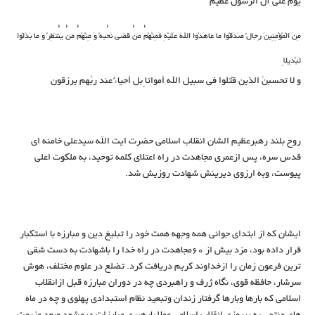
یوم علی آل الرسول عظیم
مِنَ الْمُؤْمِنِینَ رِجالٌ صَدَقُوا ما عاهَدُوا اللّهَ عَلَیْهِ فَمِنْهُمْ مَنْ قَضى نَحْبَهُ وَ مِنْهُمْ مَنْ یَنْتَظِرُ وَ ما بَدَّلُوا
تَبْدِیلاً
و لا تحسبنَّ الذین قُتلوا فی سبیل الله أمواتاً بل أحیاءٌ عند ربّهم یُرزقون
روح بلند رهبرعظیم الشان انقلاب اسلامی حضرت ایت الله سیدعلی خامنه ای
قدس سره، پس ازعمری مجاهدت در راه اعتلای کلمه توحید، به ملکوت اعلی
پیوست، وبه ارزوی دیرینش شهادت روزیش شد.
ایشان که از ابتدای جوانی همه وجهه همت خود را تبلیغ دین و مبارزه با استکبار
قرار داده بود، مزد بیش از 60مجاهدت در راه خدا را باشهادت به دست شقی
ترین فرعون زمان را ازخداوند کریم دریافت کرد. تضلع در علوم مختلف، هوش
سرشار، حافظه قوی، نگاه ژرف و راهبردی چه در دوران مبارزه قبل ازانقلاب
اسلامی که بارها وبارها گرفتار زندان وتبعید نظام استبدادی پهلوی و چه در ماه