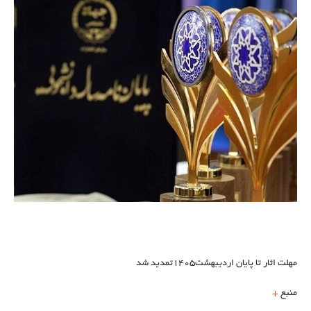
مهلت اثار تا پایان اردیبهشت1405تمدید شد
منبع
+