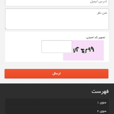
تصوير کد امنيتی:
ارسال
فهرست
منوی 1
منوی 2