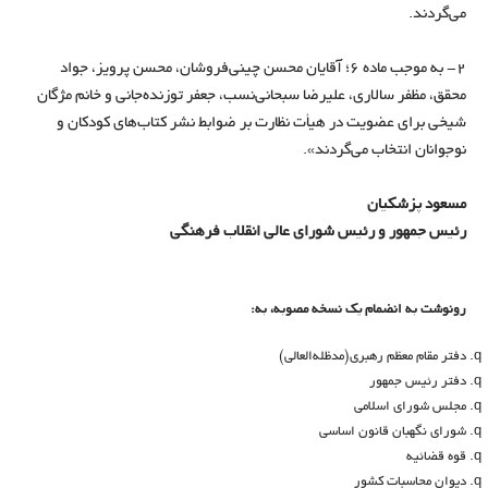
می­‌گردند.
2- به موجب ماده 6؛ آقایان محسن چینی‌فروشان، محسن پرویز، جواد
محقق، مظفر سالاری، علیرضا سبحانی‌نسب، جعفر توزنده‌جانی و خانم مژگان
شیخی برای عضویت در هیأت نظارت بر ضوابط نشر کتاب­‌های کودکان و
نوجوانان انتخاب می‌­گردند».
مسعود پزشکیان
رئیس­ جمهور و رئیس شورای عالی انقلاب فرهنگی
رونوشت به انضمام يك نسخه مصوبه، به:
دفتر مقام معظم رهبری(مدظله‌العالی)
دفتر رئیس جمهور
مجلس شورای اسلامی
شورای نگهبان قانون اساسی
قوه قضائیه
دیوان محاسبات کشور