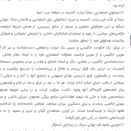
کرده بود.
///دولتهای استعماری؛ منشأ مرارت گسترده در منطقه غرب آسیا
منشأ و علّت این مرارت گسترده و دیرپا، دخالتهای دول استعماری و فاتحان جنگ جهانی 
تسلّط بر این جغرافیای حسّاس و سرشار از منابع زیرزمینی، از همه‌ی ابزارها استفاده 
طرّاحی‌های سیاسی، با رشوه و استخدام خیانتکاران داخلی، با ابزارهای تبلیغاتی و فرهنگی
توانستند هدفهای خود را تحقّق بخشند.
در عراق، یک حکومت انگلیسی و سپس یک دولت پادشاهی دست‌نشانده بر سر کار آورد
سویی انگلیس و از سویی فرانسه، تصرّفات استعماری خود را با ایجاد نظام طائف
دست‌نشانده‌ی انگلیس در بخشی دیگر، و ایجاد اختناق و فشار بر مردم بخصوص مسلمانا
گستردند؛ در ایران، یک قزّاق بی‌رحم و طمّاع و بی‌شخصیّت را بتدریج برکشیده 
رساندند؛ در فلسطین، کوچ تدریجی عوامل صهیونی و تسلیح آنها را آغاز و با حرکتی آرام،
سرطانی در قلب دنیای اسلام آماده کردند. هر جا ــ چه در عراق و چه در شام و فلسطین و
برابر نقشه‌های گام‌به‌گام آنها وجود داشت، سرکوب کردند، و در برخی شهرها همچ
دسته‌جمعی علما و حتّی به تبعید اهانت‌آمیز مراجع بزرگی همچون میرزای نائینی و س
مهدی خالصی رساندند و برای دستگیری مردان مجاهد، تفحّص خانه‌به‌خانه راه انداختند.
افقها تاریک و نومیدکننده شدند. در ایران، مجاهدانِ گیلان و تبریز و مشهد را به 
قراردادهای خائنانه در رأس امور قرار گرفتند.
///حوزه‌ی علمیه قم؛ نهالی مبارک در زمانه‌ای ناسازگار