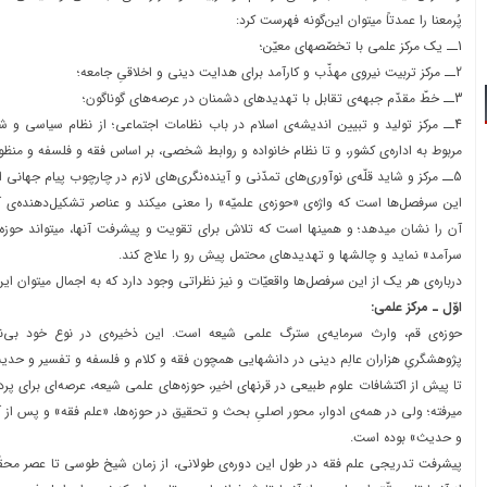
پُرمعنا را عمدتاً میتوان این‌گونه فهرست کرد:
1ــ یک مرکز علمی با تخصّصهای معیّن؛
2ــ مرکز تربیت نیروی مهذّب و کارآمد برای هدایت دینی و اخلاقیِ جامعه؛
3ــ خطّ مقدّم جبهه‌ی تقابل با تهدیدهای دشمنان در عرصه‌های گوناگون؛
4ــ مرکز تولید و تبیین اندیشه‌ی اسلام در باب نظامات اجتماعی؛ از نظام سیاسی و 
مربوط به اداره‌ی کشور، و تا نظام خانواده و روابط شخصی، بر اساس فقه و فلسفه و منظو
5ــ مرکز و شاید قلّه‌ی نوآوری‌های تمدّنی و آینده‌نگری‌های لازم در چارچوب پیام جهانی اسلام.
این سرفصل‌ها است که واژه‌ی «حوزه‌ی علمیّه» را معنی میکند و عناصر تشکیل‌دهنده‌ی آ
آن را نشان میدهد؛ و همینها است که تلاش برای تقویت و پیشرفت آنها، میتواند حوزه
سرآمد» نماید و چالشها و تهدیدهای محتمل پیش رو را علاج کند.
درباره‌ی هر یک از این سرفصل‌ها واقعیّات و نیز نظراتی وجود دارد که به اجمال میتوان این‌
اوّل ـ مرکز علمی:
حوزه‌ی قم، وارث سرمایه‌ی سترگ علمی شیعه است. این ذخیره‌ی در نوع خود بی‌ن
پژوهشگریِ هزاران عالِم دینی در دانشهایی همچون فقه و کلام و فلسفه و تفسیر و حدی
تا پیش از اکتشافات علوم طبیعی در قرنهای اخیر، حوزه‌های علمی شیعه، عرصه‌ای برای پردا
میرفته؛ ولی در همه‌ی ادوار، محور اصلیِ بحث و تحقیق در حوزه‌ها، «علم فقه» و پس از آن
و حدیث» بوده است.
پیشرفت تدریجی علم فقه در طول این دوره‌ی طولانی، از زمان شیخ طوسی تا عصر محقّق 