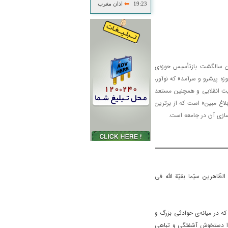
19:23
اذان مغرب
مین سالگشت بازتأسیس حوزه‌ی
زه پیشرو و سرآمد» که نوآور،
یت انقلابی و همچنین مستعد
لاغ مبین» است که از برترین
ازی آن در جامعه است.
طّاهرین سیّما بقیّة اللّه فی
ه در میانه‌ی حوادثی بزرگ و
ن را دستخوش آشفتگی و تباهی