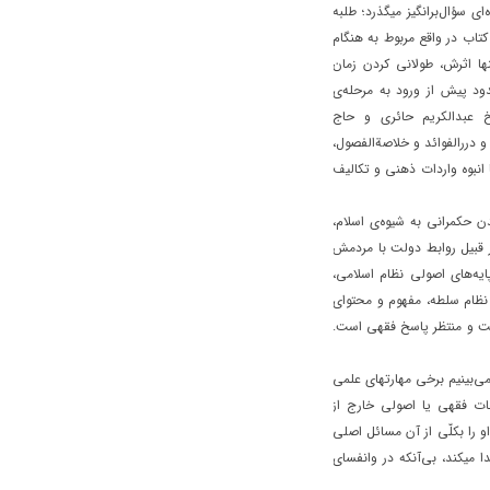
ی سؤال‌برانگیز میگذرد؛ طلبه
کتاب در واقع مربوط به هنگام
ها اثرش، طولانی کردن زمان
د پیش از ورود به مرحله‌ی
خ عبدالکریم حائری و حاج
 دررالفوائد و خلاصة‌الفصول،
ا انبوه واردات ذهنی و تکالیف
ن حکمرانی به شیوه‌ی اسلام،
ز قبیل روابط دولت با مردمش
ایه‌های اصولی نظام اسلامی،
 نظام سلطه، مفهوم و محتوای
ویّت و منتظر پاسخ فقهی است.
 می‌بینیم برخی مهارتهای علمی
عات فقهی یا اصولی خارج از
او را بکلّی از آن مسائل اصلی
ا میکند، بی‌آنکه در وانفسای