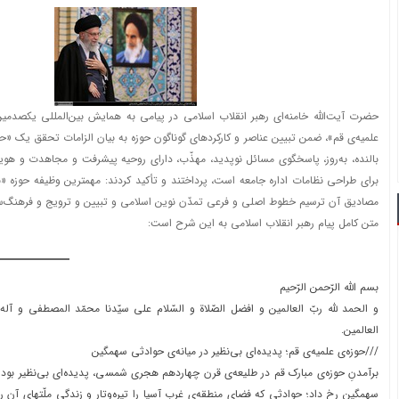
حضرت آیت
‌الله خامنه‌ای رهبر انقلاب اسلامی در پیامی به همایش بین‌المللی یکصد
علمیه‌ی قم»، ضمن تبیین عناصر و کارکِردهای گوناگون حوزه به بیان الزامات تحقق یک «حو
بالنده، به‌روز، پاسخگوی مسائل نوپدید، مهذّب، دارای روحیه پیشرفت و مجاهدت و هو
برای طراحی نظامات اداره جامعه است، پرداختند و تأکید کردند: مهمترین وظیفه حوزه «ب
مصادیق آن ترسیم خطوط اصلی و فرعی تمدّن نوین اسلامی و تبیین و ترویج و فرهنگ‌‌س
متن کامل پیام رهبر انقلاب اسلامی به این شرح است:
بسم اللّه الرّحمن الرّحیم
و الحمد للّه ربّ العالمین و افضل الصّلاة و السّلام علی سیّدنا محمّد المصطفی و آله ال
العالمین.
///حوزه‌ی علمیه‌ی قم؛ پدیده‌ای بی‌نظیر در میانه‌ی حوادثی سهمگین
برآمدنِ حوزه‌ی مبارک قم در طلیعه‌ی قرن چهاردهم هجری شمسی، پدیده‌ای بی‌نظیر بود ک
سهمگین رخ داد؛ حوادثی که فضای منطقه‌ی غرب آسیا را تیره‌وتار و زندگی ملّتهای آ