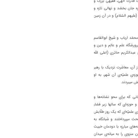
ت قدرت الهی، فقیهی بزرگ و
ره جان بخشد و نهالی تازه و
علیهم السّلام) و در آن زمین
 محمّد ارباب و شیخ ابوالقاسم
ورشگاه علم و عالِم و دین و
بدالکریم حائری (اعلی اللّه
از آن، معاشرت نزدیک با رهبر
زه‌ی علمیّه‌ی آن شهر، به او
ش میبردند.
خانی که برای محو نشانه‌ها و
 حوزه‌ای که سالها زیر فشار
ی علمیّه‌ای که یک روز طلّابش
ث میپرداختند و شبانگاه به
‌های مبارزه با دودمان خبیث
ن منزوی را به میانه‌ی میدان