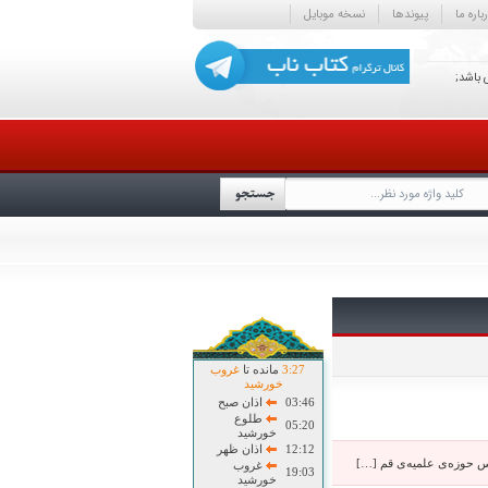
باره ما
پیوندها
نسخه موبایل
 باشد;
27
:
3
مانده تا
غروب
خورشید
03:46
اذان صبح
طلوع
05:20
خورشید
12:12
اذان ظهر
یس حوزه‌ی علمیه‌ی قم […]
غروب
19:03
خورشید