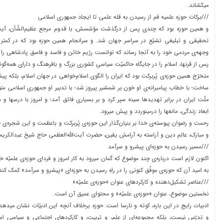
میکشاند.
///برکات حوزه علمیه قم از رسیدن به قله علمی تا ایجاد جمهوری اسلامی
و همین حوزه بود که چندی پس از درگذشت مؤسّسش، با قدوم مرجع عظیم‌الشّأن، آیت‌ال
تحقیقی و تبلیغیِ تشیّع در سراسر جهان شد. و سرانجام همین حوزه بود که در کمت
وجهه‌ی مردمی خود را به آنجا رساند که توانست رژیم خائن و فاسد و فاسق پادشاهی را
پس از قرنها، اسلام را در جایگاه حاکمیّت سیاسیِ کشوری بزرگ و بافرهنگ و دارای همه‌گون
متخرّج همین حوزه‌ی پُربرکت بود که ایران را الگوی اسلام‌خواهی در جهان اسلام، بلکه پی
ساخت؛ با خطاب پیامبرانه‌ی او خون بر شمشیر پیروز شد؛ با تدبیر او جمهوری اسلامی متو
ملّت ایران در برابر تهدیدها سینه سپر کرد و بر بسیاری فائق آمد؛ و امروز با درسها و 
ابعاد زندگی، مانعها را درمینوردد و پیش میرود.
رحمت و رضوان پیوسته‌ی خدا بر بنیان‌گذار این حوزه‌ی پُربرکت و باعظمت و این شجره‌ی طیّبه
و مبارک، عالِم دین و آراسته به آرامشِ یقین، حضرت آیت‌اللّه‌العظمی حاج شیخ عبدالکریم
///مسیر رسیدن به حوزه‌ای پیشرو و سرآمد
اکنون لازم است درباره‌ی چند موضوع که گمان میرود به کار امروز و فردای حوزه‌ی علمیّه 
به امید آن که حوزه‌ی موفّق کنونی را در راهِ رسیدن به حوزه‌ای «پیشرو و سرآمد» کمک کند
///عناصر تشکیل‌دهنده و کارکردهای عنوان «حوزه‌ی علمیّه»
نخستین موضوع، عنوان «حوزه‌ی علمیّه» و محتوای عمیق آن است.
ادبیات رایج در این باره، کوته و نارسا است. حوزه برخلاف آنچه این ادبیّات نشان مید
و تدرّس نیست، بلکه مجموعه‌ای از علم، و تربیت، و کارکردهای اجتماعی و سیاسی است