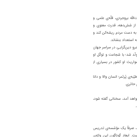
لّه بروجردی، قلّه‌ی علمی و
ر از شش‌دهه، قدرت معنوی و
 به دست مردم ریشه‌کن کند و
ه استعداد بنشاند.
شروِ دین‌گرایی در سراسر جهان
لّد شد؛ با شجاعت و توکّل او
مواریث او کشور در بسیاری از
‌ی پُرثمر؛ انسان والا و دانا
 حائری.
خواهد آمد، سخنانی گفته شود،
.
هد، صرفاً یک مؤسّسه‌ی تدریس
. ابعاد گوناگون این واژه‌ی