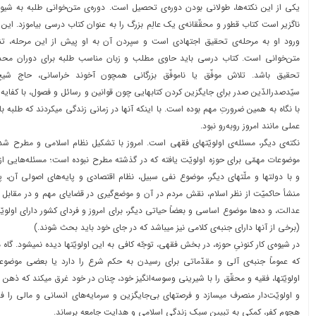
یکی از این نکته‌ها، طولانی بودن دوره‌ی تحصیل است. دوره‌ی متن‌خوانی طلبه به شیوه‌ا
ناگزیر است کتاب قطور و محقّقانه‌ی یک عالِم بزرگ را به عنوان کتاب درسی بیاموزد. این 
ورود او به مرحله‌ی تحقیق اجتهادی است و سپردن آن به او پیش از این مرحله، تن
متن‌خوانی است. کتاب درسی باید حاوی مطلب و زبان مناسب طلبه برای دوران محدو
تحقیق باشد. تلاش موفّق یا ناموفّق بزرگانی همچون آخوند خراسانی، حاج شی
سیّدصدرالدّین صدر برای جایگزین کردن کتابهایی چون قوانین و رسائل و فصول، با کفایه و
با نگاه به همین ضرورتِ مهم بوده است. با اینکه آنها در زمانی زندگی میکردند که طلبه ب
عملی مانند امروز روبه‌رو نبود.
نکته‌ی دیگر، مسئله‌ی اولویّتهای فقهی است. امروز با تشکیل نظام اسلامی و مطرح شد
موضوعات مهمّی برای حوزه اولویّت یافته که در گذشته مطرح نبوده است؛ مسئله‌هایی ا
و با دولتها و ملّتهای دیگر، موضوع نفی سبیل، نظام اقتصادی و پایه‌های اصولی آن، پ
منشأ حاکمیّت از نظر اسلام، نقش مردم در آن و موضع‌گیری در قضایای مهم و در مقابل
عدالت، و ده‌ها موضوع اساسی و بعضاً حیاتی دیگر، برای امروز و فردای کشور دارای اول
(برخی از آنها دارای جنبه‌ی کلامی نیز میباشد که در جای خود باید بحث شوند.)
در شیوه‌ی کار کنونیِ حوزه، در بخش فقهی، توجّه کافی به این اولویّتها دیده نمیشود. گاه
که عموماً جنبه‌ی آلی و مقدّماتی برای رسیدن به حکم شرع را دارد یا بعضی موضو
اولویّتها، فقیه و محقّق را با شیرینی وسوسه‌انگیز خود، چنان در خود غرق میکند که ذهن 
و اولویّت‌دار منصرف میسازد و فرصتهای بی‌جایگزین و سرمایه‌های انسانی و مالی را فد
هجوم کفر، کمکی به تبیین سبک زندگی اسلامی و هدایت جامعه برساند.