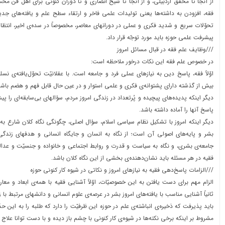
از آنجا تا محقّق اردبیلی، و از آنجا تا شیخ انصاری و تا دوران کنونی برای اهل فن 
فقه، افزودن به داشته‌ها یعنی تولیدات علمی فاخر و ارتقاء سطح علم و یافته‌های جدید
تحوّلات سریع و شدید فکری و عملی در دورانهای معاصر، مخصوصاً در سده‌ی اخیر، انتظارا
پیشرفت علمی حوزه باید مورد توجّه قرار داد.
///وظایف علم فقه در قبال مسائل امروز
در خصوص علم فقه این نکات درخور ملاحظه است:
اوّلاً فقه، پاسخ دین به نیازهای عملی فرد و جامعه است. با عقلانیّت تحوّل‌یافته‌ی نسل
بیش از گذشته دارای پشتوانه‌ی فکری و علمی استوار و در عین حال قابل فهم و هضم باشد
دیگر اینکه پدیده‌های پیچیده و پُرتعداد در زندگی امروز مردم، سؤالهای بی‌سابقه‌ای را پ
پاسخ آنها را آماده داشته باشد.
دیگر اینکه امروز با تشکیل نظام سیاسی اسلام، سؤال اصلی، چگونگی نگاه کلان شارع به 
بشر و پایه‌های اصولی آن است؛ از نگاه به انسان و جایگاه انسانی و هدفهای زندگی
جامعه‌ی بشری، و نگاه به سیاست و قدرت و روابط اجتماعی و خانواده و جنسیّت و عدالت
فقیه در هر مسئله باید نشان‌دهنده‌ی بخشی از این نگاه کلان باشد.
///الزامات پاسخ‌دهی فقیه به نیازهای امروز و نکاتی در شیوه کار کنونی حوزه
الزام مهم برای دست یافتن به این خصوصیّات، اوّلاً آشنایی فقیه با همه‌ی ابعاد و معار
ثانیاً آشنایی مناسب با یافته‌های امروز بشر در عرصه‌ی علوم انسانی و دانشهای مرتبط با
باید پذیرفت که ذخیره‌ی انباشته‌ی علم در حوزه این ظرفیّت را دارد که طلبه را به این حدّ
مشروط بر اینکه برخی نکته‌ها در شیوه‌ی کار کنونی با چشم باز دیده و با دست توانا علاج 