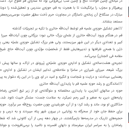
در میانه‌ی چنین حوادث تلخ و چنین شب بی‌فروغی بود که ستاره‌ی قم طلوع کرد. دس
پرهیزکار و مجرّب را برانگیخت تا با هجرت به قم، حوزه‌ی مندرس و تعطیل‌شده را دوبا
مبارک در سنگلاخ آن زمانه‌ی ناسازگار، در مجاورت حرم دُخت مطهّر حضرت موسی‌بن‌جعفر (
مستعد بنشاند.
///هنر تشکیل حوزه‌ی علمیه قم توسّط آیت‌اللّه حائری با تکیه بر تجربیّات گذشته
قم در هنگام ورود آیت‌اللّه حائری از علمای بزرگ خالی نبود؛ بزرگانی چون آیات‌اللّه میرزا
کبیر و تعدادی دیگر در این شهر میزیستند، ولی هنر بزرگ تشکیل حوزه‌ی علمیّه یعنی پر
دَیّن با همه‌ی ظرافتها و تدبیرهایش فقط از شخصیّت مؤیَّدی چون آیت‌اللّه حاج شیخ ع
مقامه فی الجنان) برمی‌آمد.
تجربه‌ی هشت‌ساله‌ی تشکیل و اداره‌ی حوزه‌ی علمیّه‌ی پُررونق در اراک، و سالها پیش 
بزرگ شیعه، میرزای شیرازی در سامرّا و ملاحظه‌ی تدابیر ایشان در تشکیل و اداره‌ی حو
رهنمایی میدادند؛ و درایت و شجاعت و انگیزه و امید در او، وی را در این راه دشوار به پی
///ماندگاری و رشد حوزه علمیه قم با پایداری آیت‌اللّه حائری
حوزه در سالهای آغازین، با پایداری مخلصانه و متوکّلانه‌ی او از زیر تیغ آخته‌ی رضا
پایه‌های دین، به صغیر و کبیر رحم نمیکرد، به سلامت جَست؛ ستمگر خبیث نابود شد، و
حدّاکثریِ او بود، ماند و رشد کرد؛ و از آن، خورشیدی چون حضرت روح‌اللّه سر برآورد. حوزه‌
برای حفظ جان خود از سحرگاه به زوایایی در بیرون شهر پناه میبردند و به درس و بح
حجره‌های تاریک در مدرسه‌ها بازمیگشتند، در چهار دهه پس از آن، کانونی شد که شعله
رضاخان را به سراسر ایران میفرستاد و دلهای افسرده و ناامید را برمی‌افروخت و جوانا