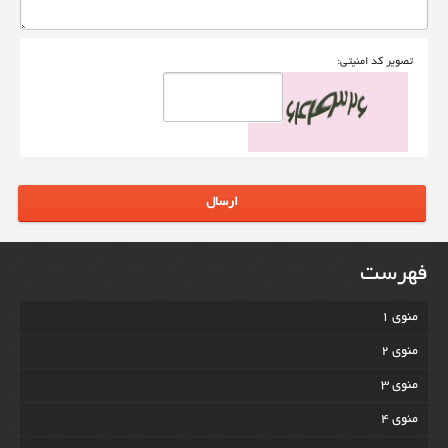
تصوير کد امنيتی:
ارسال
فهرست
منوی 1
منوی 2
منوی 3
منوی 4