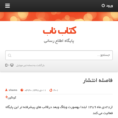
ورود
کتاب ناب
پایگاه اطلاع رسانی
بازگشت به نسخه غير موبایل
فاصله انتشار
401
11 دی 1348, 03:30
shams
گوناگون
از28دی ماه 1389 ابتدا بهصورت وبلاگ وبعد درقالب های پیشرفته تر این پایگاه
فعالیت می کند