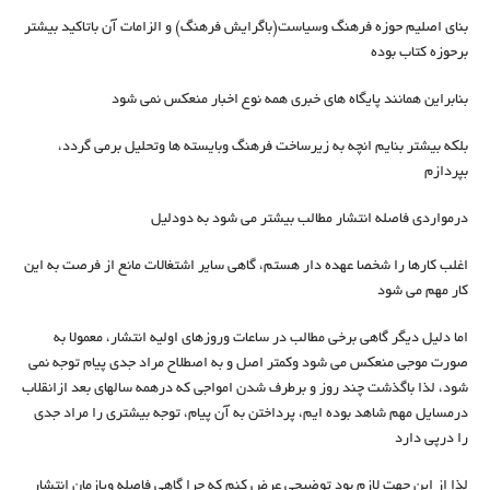
بنای اصلیم حوزه فرهنگ وسیاست(باگرایش فرهنگ) و الزامات آن باتاکید بیشتر
برحوزه کتاب بوده
بنابراین همانند پایگاه های خبری همه نوع اخبار منعکس نمی شود
بلکه بیشتر بنایم انچه به زیرساخت فرهنگ وبایسته ها وتحلیل برمی گردد،
بپردازم
درمواردی فاصله انتشار مطالب بیشتر می شود به دودلیل
اغلب کارها را شخصا عهده دار هستم، گاهی سایر اشتغالات مانع از فرصت به این
کار مهم می شود
اما دلیل دیگر گاهی برخی مطالب در ساعات وروزهای اولیه انتشار، معمولا به
صورت موجی منعکس می شود وکمتر اصل و به اصطلاح مراد جدی پیام توجه نمی
شود، لذا باگذشت چند روز و برطرف شدن امواجی که درهمه سالهای بعد ازانقلاب
درمسایل مهم شاهد بوده ایم، پرداختن به آن پیام، توجه بیشتری را مراد جدی
را درپی دارد
لذا از این جهت لازم بود توضیحی عرض کنم که چرا گاهی فاصله ویازمان انتشار