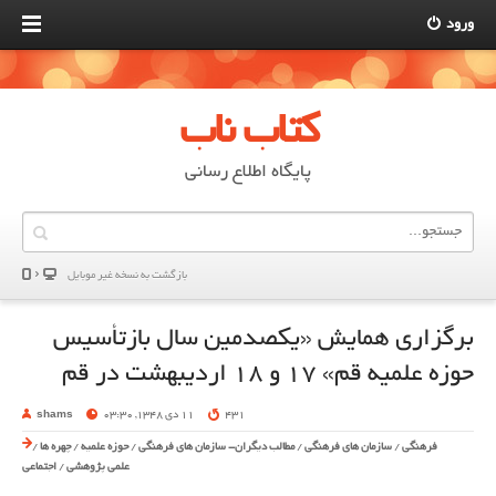
ورود
کتاب ناب
پایگاه اطلاع رسانی
بازگشت به نسخه غير موبایل
برگزاری همایش «یکصدمین سال بازتأسیس
حوزه علمیه قم» ۱۷ و ۱۸ اردیبهشت در قم
431
11 دی 1348, 03:30
shams
فرهنگی
/
سازمان های فرهنگی
/
مطالب دیگران- سازمان های فرهنگی
/
حوزه علمیه
/
چهره ها
/
علمی پژوهشی
/
اجتماعی