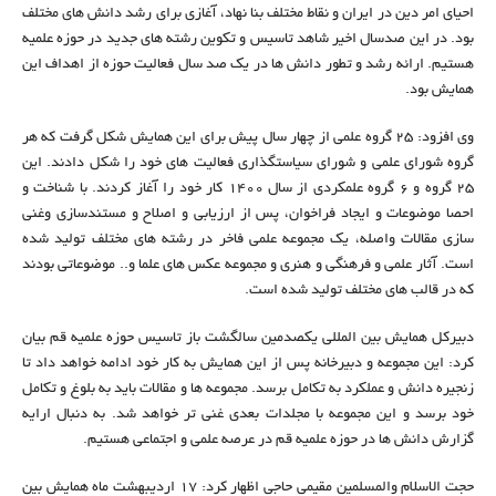
احیای امر دین در ایران و نقاط مختلف بنا نهاد، آغازی برای رشد دانش های مختلف
بود. در این صدسال اخیر شاهد تاسیس و تکوین رشته های جدید در حوزه علمیه
هستیم. ارائه رشد و تطور دانش ها در یک صد سال فعالیت حوزه از اهداف این
همایش بود.
وی افزود: ۲۵ گروه علمی از چهار سال پیش برای این همایش شکل گرفت که هر
گروه شورای علمی و شورای سیاستگذاری فعالیت های خود را شکل دادند. این
۲۵ گروه و ۶ گروه علمکردی از سال ۱۴۰۰ کار خود را آغاز کردند. با شناخت و
احصا موضوعات و ایجاد فراخوان، پس از ارزیابی و اصلاح و مستندسازی وغنی
سازی مقالات واصله، یک مجموعه علمی فاخر در رشته های مختلف تولید شده
است. آثار علمی و فرهنگی و هنری و مجموعه عکس های علما و.. موضوعاتی بودند
که در قالب های مختلف تولید شده است.
دبیرکل همایش بین المللی یکصدمین سالگشت باز تاسیس حوزه علمیه قم بیان
کرد: این مجموعه و دبیرخانه پس از این همایش به کار خود ادامه خواهد داد تا
زنجیره دانش و عملکرد به تکامل برسد. مجموعه ها و مقالات باید به بلوغ و تکامل
خود برسد و این مجموعه با مجلدات بعدی غنی تر خواهد شد. به دنبال ارایه
گزارش دانش ها در حوزه علمیه قم در عرصه علمی و اجتماعی هستیم.
حجت الاسلام والمسلمین مقیمی حاجی اظهار کرد: ۱۷ اردیبهشت ماه همایش بین