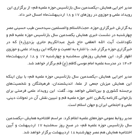
مدیر اجرایی همایش «یکصدمین سال بازتأسیس حوزه علمیه قم» از برگزاری این
رویداد علمی و حوزوی در روزهای ۱۷ و ۱۸ اردیبهشت‌ماه امسال خبر داد.
به گزارش خبرگزاری حوزه، حجت‌الاسلام والمسلمین سیدحسن طیب حسینی عصر
چهارشنبه در نشست خبری همایش یکصدمین سال بازتأسیس حوزه علمیه قم و
نکوداشت آیت الله العظمی حاج شیخ عبدالکریم حائری یزدی(ره) که در
خبرگزاری حوزه برگزار شد، با اشاره به اهمیت و جایگاه این رویداد علمی و حوزوی
اظهار کرد: این همایش روزهای سه‌شنبه و چهارشنبه ۱۷ و ۱۸ اردیبهشت‌ماه
۱۴۰۴ در مدرسه علمیه امام موسی کاظم (ع) قم برگزار خواهد شد.
مدیر اجرایی همایش «یکصدمین سال بازتأسیس حوزه علمیه قم» با بیان اینکه
این همایش میزبان جمعی از علما، اندیشمندان، فرهیختگان و شخصیت‌های
برجسته کشوری و بین‌المللی خواهد بود، گفت: این رویداد علمی فرصتی برای
بازخوانی کارنامه یک‌قرن اخیر حوزه علمیه قم و تبیین نقش آن در تحولات دینی،
علمی و اجتماعی ایران و جهان اسلام است.
مدیر روابط عمومی حوزه‌های علمیه اعلام کرد: مراسم افتتاحیه همایش «یکصدمین
سال بازتأسیس حوزه علمیه قم» در صبح روز سه‌شنبه ۱۷ اردیبهشت و آیین
اختتامیه همایش هم عصر چهارشنبه ۱۸ اردیبهشت برگزار خواهد شد.