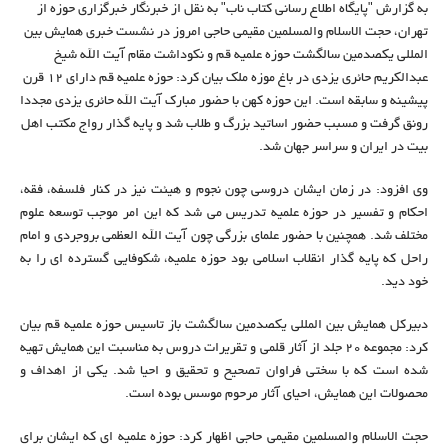
به گزارش "پایگاه اطلاع رسانی کتاب ناب" به نقل از خبرنگار خبرگزاری حوزه از
تهران، حجت الاسلام والمسلمین مقیمی حاجی امروز در نشست خبری همایش بین
المللی یکصدمین سالگشت حوزه علمیه قم و نکوداشت مقام آیت الله شیخ
عبدالکریم حائری یزدی در باغ موزه ملک بیان کرد: حوزه علمیه قم دارای ۱۲ قرن
پیشینه و سابقه است. این حوزه کهن با حضور مبارک آیت الله حائری یزدی مجددا
رونق گرفت و مسبب حضور اساتید بزرگ و طلاب شد و پایه گذار رواج مکتب اهل
بیت در ایران و سراسر جهان شد.
وی افزود: در زمان ایشان دروسی چون نجوم و هیئت نیز در کنار فلسفه، فقه،
احکام و تفسیر در حوزه علمیه تدریس می شد که این امر موجب توسعه علوم
مختلف شد. همچنین با حضور علمای بزرگی چون آیت الله العظمی بروجردی و امام
راحل که پایه گذار انقلاب اسلامی بود حوزه علمیه، شکوفایی گسترده ای را به
خود دید.
دبیرکل همایش بین المللی یکصدمین سالگشت باز تاسیس حوزه علمیه قم بیان
کرد: مجموعه ۲۰ جلد از آثار قلمی و تقریرات دروس به مناسبت این همایش تهیه
شده است که با سختی فراوان تصحیح و تحقیق و احیا شد. یکی از اهداف و
محصولات این همایش، احیای آثار مرحوم موسس بوده است.
حجت الاسلام والمسلمین مقیمی حاجی اظهار کرد: حوزه علمیه ای که ایشان برای