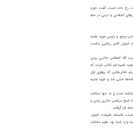
کمت رخ داده است، گفت: حوزه
رزهای اعتقادی و دینی در خط
وان مرجع و رئیس حوزه علمیه
 اصول، کلام، ریاضی، حکمت
یت الله العظمی حائری یزدی
وزه علمیه قم تلاش کردند که
غم تلاش‌هایی که پهلوی اول
ئه‌ها خنثی شد و حوزه علمیه
داشته است و نه تنها مخالف
له شیخ مرتضی حائری یزدی و
ه فرا گرفتند.
اضیات، فلسفه، طبیعت، اصول،
میه وارد شده بود علوم مختلف