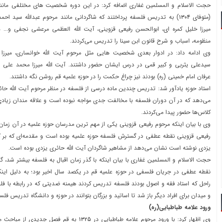
حجت الاسلام و المسلمین غفاری اضافه کرد: در این دوره شخصیت های مختلفی مانند
(متوفای
۱۳۰۴
) به تدریس فلسفه پرداختند که شاگردانی مانند مرحوم عبدالله سید احمد
میرزا خلیل کمره ای، ابوالحسن رفیعی قزوینی، آیت الله العظمی مرعشی نجفی و... 
منظومه، اسباب و شرح قانون ابن سینا را تدریس می‌کردند.
وی ادامه داد: در ادوار بعدی شخصیت هایی مثل مرحوم آیت الله خوانساری، میرزا 
سیدعلی یثربی و کبیر قمی در درس ایشان حضور داشتند. آیت الله میرزا محمد علی 
عرفان امام خمینی (ره) بودند نیز چراغ حکمت را در حوزه علمیه قم روشن نگه داشتند.
استاد حوزه یادآور شد: تدریس چندین ماده درسی از فلسفه در منظر مرحوم آیت الله حا
می‌دهد که در آن دوران فلسفه با مخالفت جدی مواجه نبوده است و علاقه مندان زیادی
کلاس‌ها حضور پیدا می‌کردند.
وی با بیان اینکه مرحوم رفیعی قزوینی یکی از مهم ترین مدرسان حوزه علمیه در آن زمان
رفیعی قزوینی نقطه عطفی در گسترش فلسفه حوزه علمیه بوده است و مقدمه‌ای که بر کت
یزدی نوشته است نشان می‌دهد از مشاهیر شاگردان آیت الله حائری یزدی بوده است.
حجت الاسلام و المسلمین غفاری با بیان اینکه با گذر زمان اقبال به فلسفه بیشتر شد، 
نقطه عطفی در جریان فلسفی در حوزه علمیه قم در یکصد سال اخیر بود؛ به دلیل این
راحل که استاد فقه و اصول بودند فلسفه تدریس کردند هیمنه ضدیتی که در رابطه با
و میدان برای افراد دیگر باز شد تا اساتید و بزرگان بتوانند در حوزه و دانشگاه تدریس فلس
ورود علامه طباطبایی(ره)
وی اظهار کرد: با ورود مرحوم علامه طباطبایی در
۱۳۲۵
به قم فصل جدیدی از مباحث مط