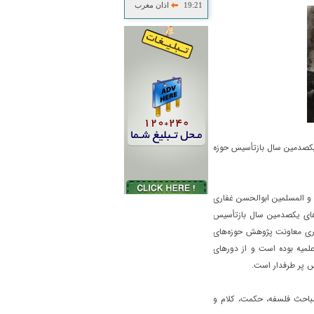
19:21
اذان مغرب
کصدمین سال بازتأسیس حوزه
م و المسلمین ابوالحسن غفاری
های یکصدمین سال بازتأسیس
اری معاونت پژوهش حوزه‌های
لمیه بوده است و از دورهای
س پر طرفدار است.
مباحث فلسفه، حکمت، کلام و