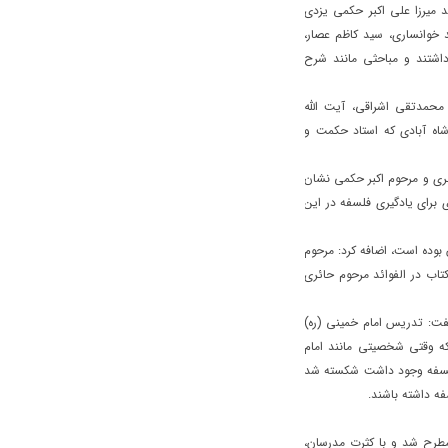
 میرزا علی اکبر حکمی یزدی
 خوانساری، سید کاظم عصار،
داشتند و مباحثی مانند شرح
محمدتقی اشراقی، آیت الله
شاه آبادی که استاد حکمت و
ئری و مرحوم اکبر حکمی نشان
 برای یادگیری فلسفه در این
 بوده است، اضافه کرد: مرحوم
اب در الفوائد مرحوم حائری
گفت: تدریس امام خمینی (ره)
که وقتی شخصیتی مانند امام
 فلسفه وجود داشت شکسته شد
فه داشته باشند.
رح شد و با کثرت مدرسان،