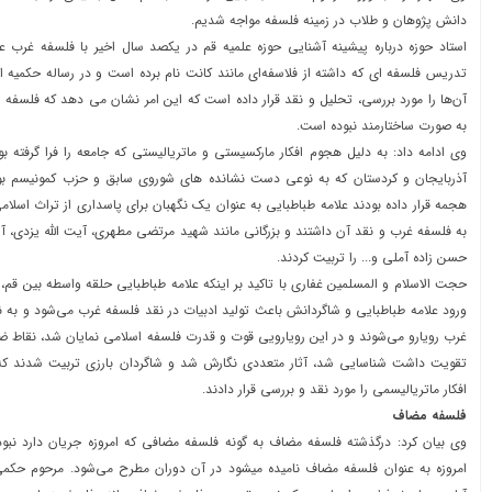
دانش پژوهان و طلاب در زمینه فلسفه مواجه شدیم.
استاد حوزه درباره پیشینه آشنایی حوزه علمیه قم در یکصد سال اخیر با فلسفه غرب ع
تدریس فلسفه ای که داشته از فلاسفه‌ای مانند کانت نام برده است و در رساله حکمیه از
آن‌ها را مورد بررسی، تحلیل و نقد قرار داده است که این امر نشان می دهد که فلسفه 
به صورت ساختارمند نبوده است.
وی ادامه داد: به دلیل هجوم افکار مارکسیستی و ماتریالیستی که جامعه را فرا گرفته ب
آذربایجان و کردستان که به نوعی دست نشانده های شوروی سابق و حزب کمونیسم بود
هجمه قرار داده بودند علامه طباطبایی به عنوان یک نگهبان برای پاسداری از تراث اسلا
به فلسفه غرب و نقد آن داشتند و بزرگانی مانند شهید مرتضی مطهری، آیت الله یزدی، آی
حسن زاده آملی و... را تربیت کردند.
حجت الاسلام و المسلمین غفاری با تاکید بر اینکه علامه طباطبایی حلقه واسطه بین قم، 
ورود علامه طباطبایی و شاگردانش باعث تولید ادبیات در نقد فلسفه غرب می‌شود و به 
غرب رویارو می‌شوند و در این رویارویی قوت و قدرت فلسفه اسلامی نمایان شد، نقاط 
تقویت داشت شناسایی شد، آثار متعددی نگارش شد و شاگردان بارزی تربیت شدند که در
افکار ماتریالیسمی را مورد نقد و بررسی قرار دادند.
فلسفه مضاف
وی بیان کرد: درگذشته فلسفه مضاف به گونه فلسفه مضافی که امروزه جریان دارد نبود
امروزه به عنوان فلسفه مضاف نامیده میشود در آن دوران مطرح می‌شود. مرحوم حک