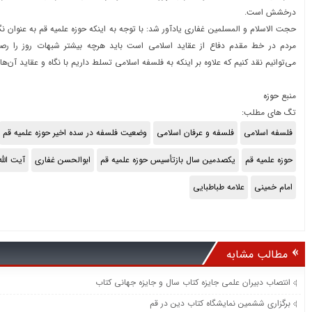
درخشش است.
حجت الاسلام و المسلمین غفاری یادآور شد: با توجه به اینکه حوزه علمیه قم به عنوان ن
مردم در خط مقدم دفاع از عقاید اسلامی است باید هرچه بیشتر شبهات روز را رص
می‌توانیم نقد کنیم که علاوه بر اینکه به فلسفه اسلامی تسلط داریم با نگاه و عقاید آن‌ها ن
منبع
حوزه
تگ های مطلب:
فلسفه اسلامی
فلسفه و عرفان اسلامی
وضعیت فلسفه در سده اخیر حوزه علمیه قم
حوزه علمیه قم
یکصدمین سال بازتأسیس حوزه علمیه قم
ابوالحسن غفاری
آیت الل
امام خمینی
علامه طباطبایی
مطالب مشابه
انتصاب دبیران علمی جایزه کتاب سال و جایزه جهانی کتاب
برگزاری ششمین نمایشگاه کتاب دین در قم