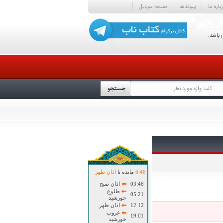
باره ما
پیوندها
نسخه موبایل
 باشد;
48
:
6
مانده تا
اذان ظهر
03:48
اذان صبح
طلوع
05:21
خورشید
12:12
اذان ظهر
غروب
19:01
خورشید