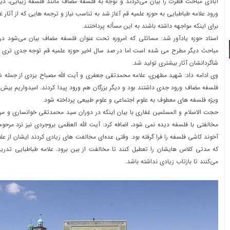
آبادی مباحث فطرت را بیان می‌کردند و توجه به فلسفه مضاف مانند فلسفه زیبایی، دین،
ورود علامه طباطبایی به حوزه علمیه قم آغاز شد به تناسب نیاز و ترجمه هایی که از آثار 
برای اینکه مواجهه داشته باشند به این مسأله پرداختند.
استاد حوزه یادآور شد: مسائلی که امروزه تحت عنوان فلسفه مضاف بیان می‌شود در 
مباحث دیگر مطرح می شده است اما در صد سال اخیر حوزه علمیه قم توجه جدی تری شد
شاگردانشان آثار بیشتری تولید شد.
وی ادامه داد: شهید مطهری، علامه محمدتقی جعفری و آیت الله مصباح یزدی از جمله 
فلسفه مضاف ورود جدی داشتند بود و دیگر بزرگان هم ورود پیدا کردند. امیدواریم بیش
ویژه فلسفه های معطوف به علوم اجتماعی و علوم طبیعی پرداخته شود.
حجت الاسلام و المسلمین غفاری با بیان اینکه در دوران سید محمدتقی خوانساری و مر
مخالفتی با فلسفه دیده نمی شود، اضافه کرد: آیت الله العظمی بروجردی نیز نزد مرحوم
آخوند کاشی فلسفه را فرا گرفته بود. وقتی عده‌ای مخالفت های زیادی کردند ایشان از ع
که مدتی کلاس هایشان را تعطیل کنند تا مخالفت از بین برود. علامه طباطبایی تدر
می‌کنند تا بازتاب زیادی نداشته باشد.