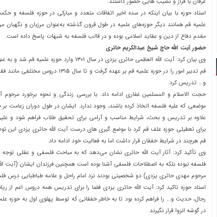
عرفان با فراز و نشیب هایی حضور داشتند.
استاد حوزه با بیان اینکه در سده اخیر اتفاقات متعدد و مبارکی در حوزه فلسفه و ح
علمیه قم همانند دیگر حوزه‌های علمیه در طول قرون گذشته به‌عنوان مرزبان و نگهبان م
مقدم دفاع از دین و عقاید اسلامی بوده و در قالب فلسفه به شبهات پاسخ داده است.
حضور آیت الله حاج شیخ عبدالکریم حائری
وی بیان کرد: آیت الله العظمی حائری یزدی در سال
۱۳۰۱
وارد حوزه علمیه قم شد و به عن
قم تدبیر امور را در حوزه علمیه قم بر عهده گرفت و تا سال
۱۳۱۵
دروس مختلفی مانند فقه،
و... تدریس کرد.
حجت الاسلام و المسلمین غفاری ادامه داد: با بررسی زندگی و نحوه برخورد مرحوم آ
موضعی که علیه فلسفه اتخاذ کرده باشند، وجود ندارد. ایشان در طول دوران زعامت بر ح
علاوه بر تدریس و بحث، شرایط مناسب و آرامی برای تحقیق طلاب فراهم شود و علیر
برای تعطیلی حوزه علف قم کرد با موضع گیری های درست آیت الله حائری یزدی این توط
قم هرچند در شرایط خفقان قرار داشت اما به فعالیت خود ادامه داد.
وی تأکید کرد: آثار آیت الله حائری نشان می‌دهد که به مباحث فلسفی و عقلی توجه 
فلسفه نبوده بلکه به اصطلاحات فلسفی آشنا بوده است همچنین فرزندان ایشان (آیت ال
مرحوم مهدی حائری یزدی) دو شخصیتی بودند نزد امام راحل و علامه طباطبایی درس فلسف
استاد حوزه تاکید کرد: آیت الله حائری یزدی فضا را برای تدریس همه دروس اعم از ری
رجال، حدیث و... را فراهم کرده بود تا به خاطر خفقانی که توسط پهلوی اول به حوزه عل
در گوشه انزوا قرار نگیرند.