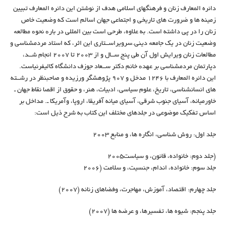
دائره المعارف زنان و فرهنگهای اسلامی هدف از نوشتن این دائره المعارف تبیین
زمینه ها و ضرورت های تاریخی و اجتماعی جهان اسالم است که وضعیت خاص
زنان را در پی داشته است. به علاوه، طرحی است بین المللی در بارە نحوە مطالعە
وضعیت زنان در یک جامعە دینی.سرویراســتاری این اثر، که استاد مردمشناسی و
مطالعات زنان ویرایش اول آن طی پنج ســال و از 2003 تا 2007 انجام شــد،
دپارتمان مردمشناسی بر عهدە خانم دکتر ســعاد جوزف دانشگاه کالیفرنیاست.
این دائره المعارف با 1246 مدخل و 907 پژوهشگر ورزیده و صاحبنظر در رشــته
های انسانشناسی، تاریخ، علوم سیاسی، ادبیات، هنر، و حقوق از اقصا نقاط جهان ـ
خاورمیانه، آسیای جنوب شرقی، آسیای میانه آفریقا، اروپا، وآمریکا ـ. مداخل بر
اساس تفکیک موضوعی در جلدهای مختلف این کتاب به شرح ذیل است:
جلد اول: روش شناسی، انگاره ها، و منابع 2003
(جلد دوم: خانواده، قانون، و سیاست2005
جلد سوم: خانواده، اندام، جنسیت، و سلامت (2006
جلد چهارم: اقتصاد، آموزش، مهاجرت، وفضاهای زنانه (2007)
جلد پنجم: شیوه ها، تفسیرها، و عرضه ها (2007)