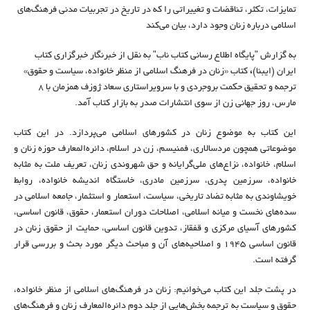
تمایزات، تکثر، تناقضات و تغییراتی را که در تاریخ در تجربیات مدنی فرهنگ‌های
اسلامی درباره زنان وجود دارد، بیان می‌کند
به گزارش "پایگاه اطلاع رسانی کتاب ناب" به نقل از خبرنگار خبرگزاری کتاب
ایران (ایبنا)
،
کتاب «زنان در فرهنگ اسلامی از منظر خانواده، سیاست و حقوق»
ترجمه و تحقیق حکمت بروجردی و با سرویراستاری سعاد ژوزف همزمان با ۸
مارس، روز جهانی زن از سوی انتشارات صدر به بازار کتاب آمد.
این کتاب به موضوع زنان در کشورهای اسلامی می‌پردازد. در این کتاب
موضوعاتی همچون مردسالاری، فمنیسم، زن در اسلام، دائره‌المعارف حوزه زنان و
اسلام، خانواده، نزاع‌های ملی‌گرایانه و حق شهروندی زنان، تعریف ملت به مثابه
خانواده، سرزمین پدری، سرزمین مادری، خاستگاه اندیشه خانواده، روابط
خویشاوندی به مثابه تضاد تاریخی، سیاست، استعمار و استثمار، جامعه اسلامی در
سده‌های نخست و میانه اسلامی، اصلاحات دوران استعمار، حقوق، قانون اساسی،
کشورهای آسیای مرکزی و قفقاز، تدوین قانون اساسی، حمایت از حقوق زنان در
قانون اساسی ۱۹۴۵ و اصلاحیه‌های آن و مباحث دیگر مورد بحث و بررسی قرار
گرفته است.
در پشت جلد این کتاب می‌خوانیم: زنان در فرهنگ‌های اسلامی از منظر خانواده،
حقوق و سیاست به ترجمه بخش‌هایی از جلد دوم دائره‌المعارف زنان و فرهنگ‌های