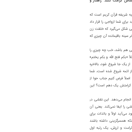
اس کرامت نکند. راهکار و
ه شریفه قرآن کریم است که
برای شما ازواجی را قرار داد
تی شکل می‌گیرد که خلقت زن
ر سینه باقیمانده آن چیزی که
ولی هم باشد، خب چه چیزی را
 «بکم فتح الله و بکم یختم»
 از یک جا شروع شود، بالاخره
 از ائمه شروع شده است، شما
صلاً فرض کنیم جناب حوا از
؟ کرامتش یک دهم است؟ این
، انجام می‌دهد. این نقشی در
ی را ایفا نمی‌کند. یعنی آن
ی‌آید اولاً و بالذات برای
که همسرگزینی داشته باشند
کرامت و ارزش، یک رتبه اول