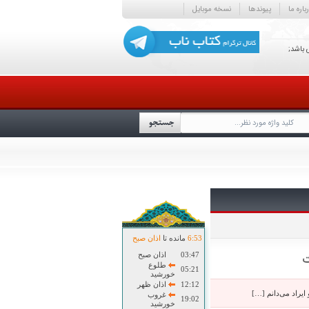
باره ما
پیوندها
نسخه موبایل
 باشد;
53
:
6
مانده تا
اذان صبح
03:47
اذان صبح
ت
طلوع
05:21
خورشید
12:12
اذان ظهر
یراد می‌دانم […]
غروب
19:02
خورشید