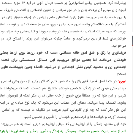
پیشرفت کرد. همچنین پیامبر اسلام(ص) 
فرمود و بر مبنای آن بیعت، زنان را در امور سیاسی و شئون اجتماعی و اقتصادی شریک س
با این همه، به نظر می‌رسد هنوز باورداشت‌های منفی زیادی در زمینه حقوق زنان در 
گفت‌وگو با حجت‌الاسلام والمسلمین سیدعباس نبوی، مدیر مؤسسه تمدن و توسعه اسلا
بپرسد که سهم میراث اسلامی به خصوص فقه در چنین باورها و تلقی‌هایی چه میزان بوده 
خوانش‌های غلط از دین برمی‌گردد و اساساً چگونه می‌توان این روند را اصلاح کرد. در 
می‌خوانید.
فرزندآوری یا رتق و فتق امور خانه مسائلی است که خود زن‌ها روی آن‌ها بحثی
خودشان می‌دانند، اما بعضی مواقع می‌بینیم این مسائل مستمسکی برای تحت تأث
اجتماعی زن و محدود کردن نقش اجتماعی او می‌شود. فاصله چنین باورداشت‌هایی ب
است؟
نبوی:
در ابتدا اصل قضیه فقهی‌اش را مشخص کنیم که الان یکی از بحران‌های اساسی م
مردان حتی فردی که در زندگی شخصی خودش متشرع هم نیست، آنجا که می‌خواهد همس
شرعی و این فتوا که زن مطلقاً برای خروج از خانه حقی ندارد مگر اینکه از شوهرش اجاز
بیاورد، تمسک پیدا می‌کند. معنای این مطلب این می‌شود که یک نوع مبادله‌ای در اینجا 
این طور فکر کنند که چه نوع کارهایی کنیم هرچند در تکلیف ما نیست که بر اساس آن
بدست آورده و خواسته‌ها و فرصت‌های خودمان را تأمین و تضمین کنیم.
خود این منطق، زندگی را از ارزش‌هایی که مبنای ارزش‌های دینی است به هم می‌ریزد؛ م
اعم از عدم رعایت حسن معاشرت، رسیدگی به زندگی، تأمین زندگی و همه این‌ها را باید ت