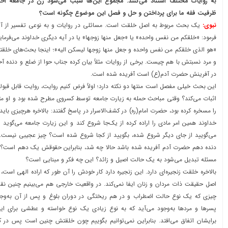
به روایات مختلف استناد می‌کنند. مجموع این‌ها سبب می‌شود زن در جامعه احس
ظرفیت فقه ما برای پرداختن و حل و فصل این موضوع چگونه است؟
نبوی:
یک بحث مربوط به اصل خلقت است. مسائلی در روایات و به نوعی تفسیر از آی
فرمود: «خلقکم من نفس واحده» یا «جعل منها زوجها» یا در آیه دیگری خداوند می‌فرماید 
«هو الذی خلقکم من نفس واحده و جعل منها زوجها لیسکن الیه»؛ اینجا بحث‌های خلق
و مرد نسبتش با هم چیست. برخی از روایات مثلاً بیان کرده جناب حوا از ضلع و دنده آخ
در آفرینش حضرت آدم(ع) است آفریده شده است.
این بحث خیلی مفصل است منتها دو نکته دارد؛ اولاً فرض کنیم روایت، روایت قابل قب
اثبات می‌کند؟ وقتی مباحث حمله به زیارت جامعه توسط کسروی مطرح شده بود و او مثلاً
را مسخره کرده بود، حضرت امام(ره) در کشف‌الاسرار در پاسخ گفتند: بالاخره هرچیزی باید
خداوند همین امر مادی را اراده کرده از یک‌جا شروع کند و این زیارت جامعه می‌گوید
می‌گویید از جای دیگر شروع شده، بگویید از کجا شروع شده است؟ چیز عجیبی نیست. ا
دنده دهم حضرت آدم آفریده شده باشد حالا چه شد، بنابراین حقوقش یک دهم است
مسئله تبدیل می‌شود به یک حالت اصیل و زائد؟ این چه فکر و مبنایی است؟
بالاخره خلقت زنجیره‌ای دارد. این زنجیره دارد کار خودش را آن طور که اراده الهی است
اصل حقیقت ذات مردان و زنان ایفا نمی‌کند. در واقعیت خارجی هم می‌بینیم چنین نقش
چیزی که یک نوع حالت اضطراب و در هم ریختگی در دوران بلوغ و پس از آن به‌وجود م
پسرها و مردها به‌وجود می‌آید که به نوع زیادی یک نوع خواسته و عطشی برای این
برایشان اتفاق می‌افتد. بنابراین نمی‌توانیم بگوییم چون خلقتش چنین است پس در 