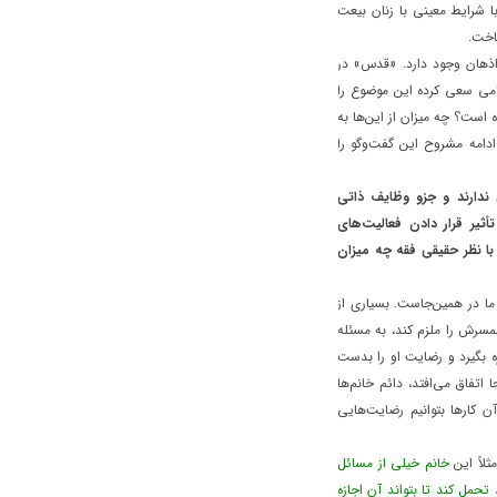
بر حسب فرمان الهی در آیه ۱۲ سوره ممتحنه با شرایط معینی با زنان بیعت
اخت.
اذهان وجود دارد. «قدس» در
می سعی کرده‌ این موضوع را
است؟ چه میزان از این‌ها به
ادامه مشروح این گفت‌وگو را
 ندارند و جزو وظایف ذاتی
یر قرار دادن فعالیت‌های
ا نظر حقیقی فقه چه میزان
ا در همین‌جاست. بسیاری از
رش را ملزم کند، به مسئله
ه بگیرد و رضایت او را بدست
اتفاق می‌افتد، دائم خانم‌ها
 کارها بتوانیم رضایت‌هایی
ثلاً این
خانم خیلی از مسائل
حمل کند تا بتواند آن اجازه