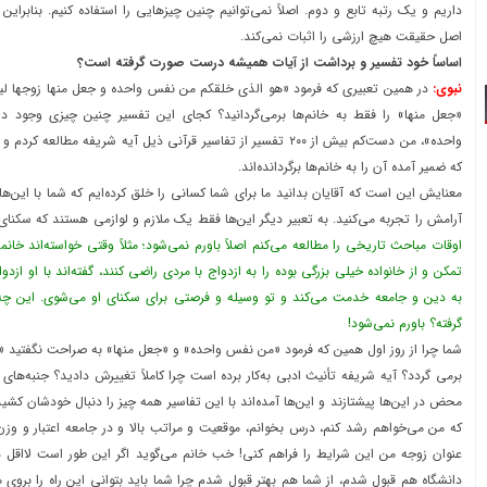
داریم و یک رتبه تابع و دوم. اصلاً نمی‌توانیم چنین چیزهایی را استفاده کنیم. بنابراین
اصل حقیقت هیچ ارزشی را اثبات نمی‌کند.
اساساً خود تفسیر و برداشت از آیات همیشه درست صورت گرفته است؟
نبوی:
در همین تعبیری که فرمود «هو الذی خلقکم من نفس واحده و جعل منها زوجها لیس
«جعل منها» را فقط به خانم‌ها برمی‌گردانید؟ کجای این تفسیر چنین چیزی وجود
واحده»، من دست‌کم بیش از ۲۰۰ تفسیر از تفاسیر قرآنی ذیل آیه شریفه مطال
که ضمیر آمده آن را به خانم‌ها برگردانده‌اند.
معنایش این است که آقایان بدانید ما برای شما کسانی را خلق کرده‌ایم که شما با این‌
آرامش را تجربه می‌کنید. به تعبیر دیگر این‌ها فقط یک ملازم و لوازمی هستند که سکنای 
اوقات مباحث تاریخی را مطالعه می‌کنم اصلاً باورم نمی‌شود؛ مثلاً وقتی خواسته‌اند خا
تمکن و از خانواده خیلی بزرگی بوده را به ازدواج با مردی راضی کنند، گفته‌اند با او از
به دین و جامعه خدمت می‌کند و تو وسیله و فرصتی برای سکنای او می‌شوی. این 
گرفته؟ باورم نمی‌شود!
شما چرا از روز اول همین که فرمود «من نفس واحده» و «جعل منها» به صراحت نگفتید 
برمی گردد؟ آیه شریفه تأنیث ادبی به‌کار برده است چرا کاملاً تغییرش دادید؟ جنبه‌های
محض در این‌ها پیشتازند و این‌ها آمده‌اند با این تفاسیر همه چیز را دنبال خودشان کش
که من می‌خواهم رشد کنم، درس بخوانم، موقعیت و مراتب بالا و در جامعه اعتبار و وزن 
عنوان زوجه من این شرایط را فراهم کنی! خب خانم می‌گوید اگر این طور است لااقل در
دانشگاه هم قبول شدم، از شما هم بهتر قبول شدم چرا شما باید بتوانی این راه را بروی من