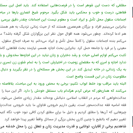
مطلقی که دست این شوهر است را در فرصت‌هایی استفاده کند. باید اصل این مسئل
فقاهتی درست و خوب و محکمی باید شکل بگیرد. مرحوم شیخ انصاری بارها در مبا
اجماعات منقول محل تأمل و ایراد است و معلوم نیست این اجماعات چقدر دقیق بررسی 
بنابراین می‌بینیم افراد و بزرگان هم‌عصری هستند که از حیث زمانی نزدیک به هم هستند
هم ادعا کرده‌اند. چطور می‌شود همه اقوال حول نظر این بزرگواران شکل گرفته باشد
می‌کنم بنده اجماعات منقول را کاملاً محل تأمل و ایراد می‌دانم. به صرف اجماع منقول، 
معینی را بر فرد یا جامعه حمل کرد. بنابراین بحث اجازه همسر، نیازمند بحث فقاهتی کامل
ثابت می‌کنم لوازم اصلی حیات و رشد دختران و زنان نباید در این اجازه‌ها مخدوش و 
ندارد اجازه‌ و امری که به مقتضای زوجیت در اختیارش است را به تمام شئون زن تسری
به یک زندانی در خانه تبدیل کند. در این بخش هر مسئله‌ای را در نظر بگیرید و دنبال 
مظلومیت زنان در این قسمت واضح است.
البته باید مراقب بود خلط ابواب نکنیم؛ برخی به محض ورود به این مباحث، بلافاصله
می‌کنند ‌که همان‌طور که عرض کردم هرکدام باب مستقل خودش را دارد.
اگر این مبنا را
عدالت‌خواهی که مردم در انقلاب اسلامی دنبالش بوده‌اند مقدار زیادی حاصل می‌شود. 
فقه امامیه فقه عدالت‌محور است، یقین داریم خروجی فتاوای ما باید خروجی عدالت‌پای
چیزهایی که آن‌ها را مطلق کردیم و دلیل ما برای مطلق کردن کافی نبود خوب نگاه کنیم، 
تغییر دهیم که بالطبع با چنین کاری بخش بزرگی از مسائل واقعاً تغییر پیدا خواهد کرد.
شاهدیم برخی از آقایان، توانایی و قدرت مدیریت زنان و تعقل زن را محل خدشه می‌دا