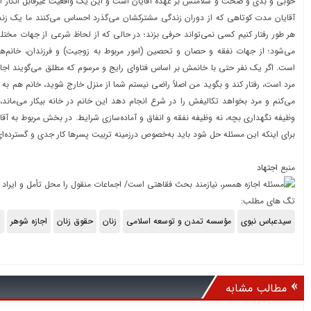
خوبی و بدی و صحت و سلامتش بر عهده آقایان است و این یک واقعیت غیرقابل انکار اس
آقایان مدت کوتاهی که از دوران زندگی مشترکشان می‌گذرد احساس می‌کنند ما یک زند
هر طور رفتار کنیم کسی نمی‌تواند حرفی بزند؛ در حالی که از لحاظ شرعی از جهات مختلف
می‌شود؛ از جهات نفقه و حصان و تحصین (امور مربوط به زوجیت) و فرزندان، خانم‌ه
است. اگر یک نفر حتی با خانمش بر اساس فتاوای رایج و مرسوم که مطلق می‌گویند اجا
مرد است، رفتار کند و بگوید من اصلاً راضی نیستم شما از منزل خارج شوید، خانم هم ب
می‌کنم و مرد بخواهد تکالیفش را در شرع انجام دهد این خانم در خانه بیکار می‌ماند، 
وظیفه نگهداری بچه، نه وظیفه نفقه و انفاق و آماده‌سازی شرایط. در بخش مربوط به آقا
برای اینکه این مسئله حل شود باید به‌خصوص درزمینه تربیت پسرها کار جدی و گسترده‌ای
منبع
اجتهاد
تگ های مطلب:
سیدعباس نبوی
مؤسسه تمدن و توسعه اسلامی
زنان
حقوق زنان
اجازه شوهر
ا
مطالب مشابه