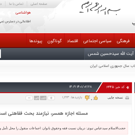
صفحه اصلی
تماس با ما
در
هواشناسی
اطلاعاتی در دسترس نمی
فرهنگی
سیاسی اجتماعی
اقتصاد
گوناگون
پیوندها
آیت الله سیدحسین شمس
تاب سال جمهوری اسلامی ایران
یش سوم دایرةالمعارف کتابداری و اطلاع‌رسانی
یران
لح مذاکره کند خائن است
1401/02/28 14:19
کد خبر: 6445
 انتقام، متوقّف بر وجود شخص من یا سایر مسئولان نیست
ابناک آسمان امامت و ولایت تسلیت باد
بازدیدها: 1,223
نسخه چاپی
0
مسئله اجازه همسر، نیازمند بحث فقاهتی اس
حجت‌الاسلام سیدعباس نبوی: دربیان نسبت فقه وحقوق بانوان: اجماعات منقول را محل تأمل و ا