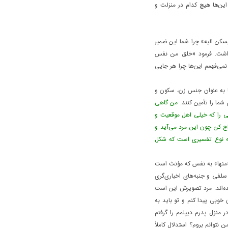
 این‌ها هیچ کدام در منزلت و
کن الیه» چرا شما این ضمیر
 داشت. فرمود «خلق من نفس
عه کردم و نمی‌فهمم این‌ها چرا هر جایی
ها به عنوان جنس زن، سکون و
شما را تأمین کنند.
من گاهی
نمی را که خیلی اهل موقعیت و
دواج کن چون این مرد می‌آید و
چه نوع تفسیری است که شکل
«منها» به نفس که مؤنث است
 سلفی و جنبه‌های اخباری‌گری
یده‌اند. مرد تصویرش این است
خوبی پیدا کنم و تو باید به
 منزل پدرم دیپلمم را گرفتم
 نتوانم بروم؟ استدلال کاملاً