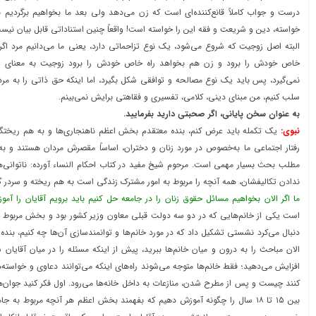
درست و جواب کاملاً قانع‌کننده‌ای است که زن می‌دهد ولی بعد ما بخواهیم برگردیم 
خواسته، دین و شریعت و فقه این را خواسته است! واقعاً چنین استناداتی قابل بیان نیس
البته اصل زوجیت که شروع می‌شود، یک نوع تزاحماتی دارد، یعنی ما می‌دانیم مرد اگر س
خاص خودش را برود و زن هم بخواهد راه خاص خودش را برود زوجیت به معنای 
نمی‌گیرد، پس باید یک نوع مصالحه و توافقی شکل بگیرد، اما اینکه حق ذاتی را به مرد 
سلب کنیم، من مبنای دینی، کلامی، تفسیری و فقاهتی برایش نمی‌بینم.
به عنوان سخن پایانی، اگر صحبتی دارید بفرمایید.
نبوی:
یک تکمله باید عرض کنم، بنده معتقدم بخش اعظم ناهنجاری‌ها و به هم ریختگی
رفتار اجتماعی ما به‌خصوص در مورد زنان و دختران، اساساً مقصرش مردان هستند و به خ
مطلب بحث بسیار مهمی است. مرحوم شیخ مفید در کتاب احکام النساء ‌آورده: ناتوانی‌ها
ندادن تکالیفشان، همه آنچه را مربوط به امور مشترک زندگی است به هم ریخته و سردر گ
ما اگر الان بخواهیم مسائل حقوق زنان را در جامعه حل کنیم باید برویم آقایان را آمو
است یکی از خانم‌هایی که در دو سه دولت قبلی معاون وزیر کشور بود و بخش مربوط به 
دنبال می‌کرد نشستی تشکیل داد که در مورد خانم‌ها و توانمندسازی آن‌ها چه کنیم، بند
الان مباحث را به درون و میان خانم‌ها ببرید، پیش از اینکه مسئله را در میان آقایان 
افزایش می‌دهید؛ فقط خانم‌ها متوجه می‌شوند راه‌های اینکه می‌توانند دعاوی و خواسته
کنند چیست و پس از مطرح شدن، منازعات به داخل خانه‌ها می‌رود. اول فکر کنید جوان
بین ۱۵ تا ۱۸ سال را چگونه آموزش دهیم که بفهمند بخش اعظم هر آنچه مربوط به