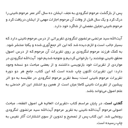
پس از بازگشت مرحوم لنگرودی به نجف، ایشان ده سال آخر عمر مرحوم نائینی را
درک کرد و یک سال قبل از وفات آن مرحوم اجازات مهمی از ایشان دریافت کرد و
مرحوم نائینی تجلیل مفصلی از شاگرد خود دارد.
آیت‌الله سید مرتضی مرتضوی لنگرودی تقریراتی از درس مرحوم نائینی دارد که
بسیار جالب است و لازم دیده شد که این اثر جمع‌آوری شده و یکجا منتشر شود.
به کمک فرزند مرحوم لنگرودی بر روی تقریرات آن مرحوم که از درس اصول
محقق نائینی نوشتند را بازخوانی کردیم و متوجه شدیم خود آیت‌الله لنگرودی در
مواردی از تقریرات خود بازنویسی داشتند و از بعضی مباحث دو نسخه وجود
دارد؛ این تقریرات اکنون چاپ شده است که این کتاب، جامع هر دو دوره
تقریرات مرحوم نائینی است؛ بسط تقریر مرحوم لنگرودی در مقایسه به دو اثر
پیشین از تقریرات نائینی کاملاً عیان است از همین رو انتشار این اثر خدمتی به
علم اصول می‌تواند باشد.
گفتنی است
، در پایان مراسم کتاب «تقریرات العالیه فی اصول الفقه»، مباحث
اصولی مرحوم آیت‌الله نائینی به تقریر مرحوم آیت‌الله سید مرتضوی لنگرودی
رونمایی شد. این کتاب پس از تصحیح و تدوین از سوی انتشارات آثار نفیس به
چاپ رسیده است.