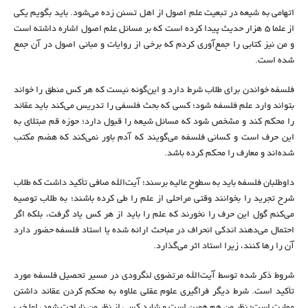
اتهامی به شیعه در تبعیت علم اصول از اهل تسنن زده می‌شود. باید بگویم یکی
از علما ۵ هزار حدیث پیدا کرده است که بر مسائل علم اصول اشاره داشته است
و من نیز کتابی را جمع‌آوری کردم که برخی از روایات و مبانی اصول در آن جمع
شده است.
فلسفه خواندن برای طلاب شرط دارد و این‌گونه نیست که هر کس منطق را خواند
بتواند وارد علم فلسفه شود؛ کسی که بحث فلسفی را تدریس می‌کند باید عقائد
را محکم کند و مشخص شود که مسائل شیعه را قبول دارد؛ حوزه قم مبتلای به
این حرف است و کسانی فلسفه می‌گویند که آدم باور نمی‌کند که هضم مکتب
شده‌اند و معارف را محکم کرده باشد.
داوطلبان فلسفه باید به سطوح عالیه برسند؛ آیت‌الله صافی تأکید داشت که طلاب
شرح تجرید را بخوانند وقتی مراحلی از علم را طی کرده باشند؛ به طلاب توصیه
می‌کنم گول این حرف را نخورند که علم را باید از هر کس یاد گرفت، بلکه اگر
احتمال می‌دهند اندکی انحراف در مباحث ارائه شده یا استاد فلسفه حضور دارد
آن را رها کنند، زیرا استاد اثر می‌گذارد.
شروط ذکر شده توسط آیت‌الله مرتضوی لنگرودی در مسیر تحصیل فلسفه مورد
تأکید است. شرط دیگر فراگیری علوم عقلی علاوه به محکم کردن عقائد داشتن
مهارت است؛ نظر من هم همین است و شاید کسی از نظر من ناراحت شود، اما خب