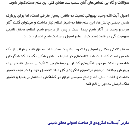
سؤالات و گاه بی‌انصافی‌های آنان سبب شد فضای کلی این علم مستحکم‌تر شود.
اصول آیت‌الله وحید بهبهانی نسبت به ماقبل بسیار مترقی است، اما برای برطرف
شدن بعضی چالش‌ها، این علم فقط به شیخ اعظم نیاز داشت و می‌توان گفت آثار
مرحوم وحید در آثار شیخ پیدا است و پس از مرحوم شیخ اعظم، محقق نائینی
سهم بزرگی در قاعده‌مند کردن علم اصول و مباحث شیخ انصاری دارد.
محقق نائینی مکتبی اصولی را تحویل شهید صدر داد. محقق نائینی فراتر از یک
شخص است که باعث شد تلامذه‌ای در اطراف ایشان شکل بگیرند که شاگردان
شاخصی مانند مرحوم لنگرودی که از برجسته‌ترین شاگردان محقق نائینی بود،
پرورش یافتند. مرحوم مرتضوی لنگرودی کل ایام تحصیل خود را در نجف حضور
داشت و فقط ۲ سال که اوضاع سیاسی عراق در کشاکش استعمار بریتانیا و حضور
ملک فیصل به تهران قم آمد.
تقریر آیت‌الله لنگرودی از مباحث اصولی محقق نائینی