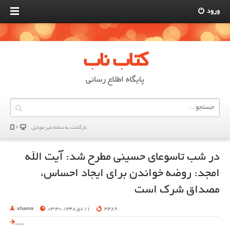
ورود
کتاب ناب
پایگاه اطلاع رسانی
بازگشت به نسخه غير موبایل
در شب تاسوعای حسینی مطرح شد: آیت الله
امجد: روضه خواندن برای ایجاد احساس،
مصداق شرک است
3,489
11 دی 1348, 03:30
shams
---