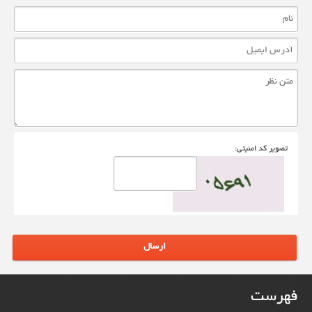
تصوير کد امنيتی:
ارسال
فهرست