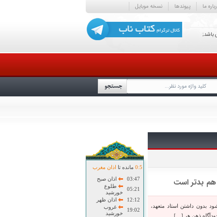
باره ما
پیوندها
نسخه موبایل
 باشد;
5
:
0
مانده تا
اذان مغرب
03:47
اذان صبح
 هم بدتر است
طلوع
05:21
خورشید
12:12
اذان ظهر
د بدون داشتن استاد متعهد،
غروب
19:02
خورشید
ودآگاه ذهن هر […]