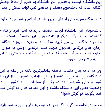
اين دانشگاه نيست و فضاي اين دانشگاه به حدي از لحاظ پوشش 
آشفته است كه دانشجوي معتقد و مذهبي نمي تواند سرش را بلند ك
در دانشگاه سوره حتي ابتدايي‌ترين مظاهر اسلامي هم وجود ندارد
دانشجويان اين دانشگاه آن قدر دغدغه دارند كه نمي شود از كنار 
گذشت؛ محمد، يكي ديگر از دانشجويان اين دانشگاه است كه 
حاضر دانشگاه شان مي گويد: متأسفانه وضعیت امروز دانشگاه 
آرمان های بزرگانی همچون شهید سید مرتضی آوینی به عنوان 
ندارد؛ شاید به جرأت بشود گفت که در دانشگاه سوره حتی ابتداي
نیز به چشم نمی خورد.
وي در ادامه بيان داشت: تأسف برانگیزترین نکته در رابطه با ا
دانشگاه سوره به طور مستقیم زیر نظر سازمانی همچون سازمان تبلی
شود و حتی شنیده شده که يكي از مقامات ارشد كشور نیز د
وضعیت فعلی این دانشگاه داشته و این دغدغه ها را به گوش مسئو
شما بگويید کو گوش شنوا؟
محمد در ادامه مي‌گويد: اگر بخواهم توضیح دقیق تری بدهم، باید 