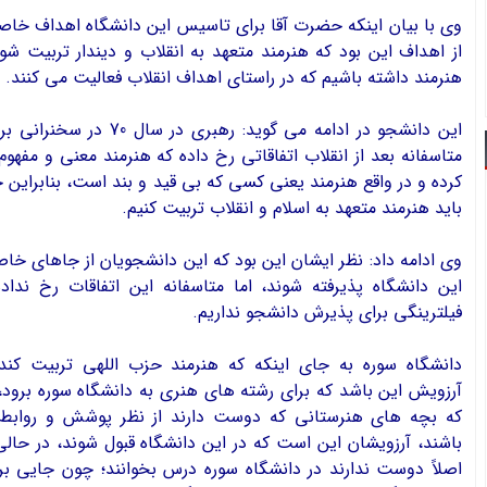
وي با بيان اينكه حضرت آقا براي تاسيس اين دانشگاه اهداف خاصي
از اهداف اين بود كه هنرمند متعهد به انقلاب و ديندار تربيت شو
هنرمند داشته باشيم كه در راستاي اهداف انقلاب فعاليت مي كنند.
اين دانشجو در ادامه مي گويد: رهبر
متاسفانه بعد از انقلاب اتفاقاتي رخ داده كه هنرمند معني و مفهو
كرده و در واقع هنرمند يعني كسي كه بي قيد و بند است، بنابراين حا
بايد هنرمند متعهد به اسلام و انقلاب تربيت كنيم.
وي ادامه داد: نظر ايشان اين بود كه اين دانشجويان از جاهاي خا
اين دانشگاه پذيرفته شوند، اما متاسفانه اين اتفاقات رخ نداد
فيلترينگي براي پذيرش دانشجو نداريم.
دانشگاه سوره به جاي اينكه كه هنرمند حزب اللهي تربيت كن
آرزويش اين باشد كه براي رشته هاي هنري به دانشگاه سوره برود،
كه بچه هاي هنرستاني كه دوست دارند از نظر پوشش و روابط 
باشند، آرزويشان اين است كه در اين دانشگاه قبول شوند، در حا
اصلاً دوست ندارند در دانشگاه سوره درس بخوانند؛ چون جايي بر