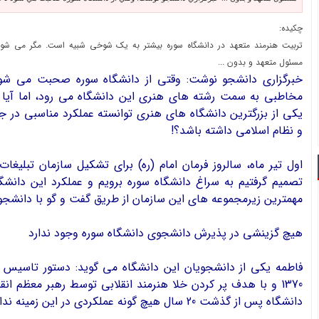
چکیده:
تربیت هنرمند متعهد در دانشگاه سوره بیشتر به یک شوخی شبیه است. مگر می شود
مسئول متعهد و بدون ...
خبرگزاري دانشجو نوشت: وقتي از دانشگاه سوره صحبت مي شود
مخاطبي به سمت رشته هاي هنري اين دانشگاه مي رود، اما آيا ا
يكي از بزرگترين دانشگاه هاي هنري توانسته عملكرد مناسبي در ج
و نظام اسلامي داشته باشد؟!
اول تير ماه، سالروز فرمان امام (ره) براي تشكيل سازمان تبليغا
تصميم گرفتيم به سراغ دانشگاه سوره برويم و عملكرد اين دانشگاه
مهمترين زيرمجموعه هاي اين سازمان از طريق گفت و گو با دانشجو
هيچ گزينشي در پذيرش دانشجوي دانشگاه سوره وجود ندارد
فاطمه يكي از دانشجويان اين دانشگاه مي گويد: دستور تاسيس د
1370 و با هدف پر كردن خلا هنرمند انقلابي توسط رهبر معظم ان
دانشگاه پس از گذشت 20 سال هيچ گونه عملكردي در اين زمينه نداشته است.