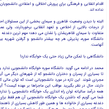
اقدام انقلابی و فرهنگی برای پرورش اخلاقی و اعتقادی دانشجویان ر
نداده اند.
البته با دیدن وضعیت ظاهری و سیمای بخشی از این مسئولان احس
از درجات بالایی از اخلاص و تعهد انقلابی برخوردارند، ولی عمل
متفاوت با سیمای ظاهریشان را نشان می دهد؛ مهم ترین دغدغه و
دانشگاه سوره، پذیرش هر چه بیشتر دانشجو و گرفتن شهریه بیشت
آنهاست.
دانشگاهي با تمكن مالي زياد حتي يك خوابگاه ندارد!
محمد در ادامه مي گويد: دانشگاه سوره خوابگاه دانشجویی ندارد 
تا بسیاری از پسران و دختران دانشجو که از شهرهای دیگر می آیند
مجردی شوند. این تازه در مورد دانشجویانی است که توان مالی کاف
دارند، حال در نظر بگیرید عواقب این ماجراها بر عهده کیست؟ آیا
همه درآمد سالیانه توان راه اندازی یک خوابگاه دانشجویی را ندارد؟
شما می گویم که داشتن یک خوابگاه دانشجویی آن هم فقط برا
دغدغه بسیاری از خانواده ها و همین طور کاهش بسیاری از ناهنج
دانشگاه سوره می شود، ولی هیچ کس برای مرتفع کردن این مشکل 