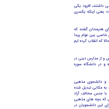
 داشتند، افزود: يكي
د؛ يعني اينكه يكسري
ي در سال 70 در سخنراني براي هنرمندان گفتند كه
م خاصي بين عوام پيدا
لا كه انقلاب كرده ايم
ص و از مدارس ديني در
ه و در دانشگاه سوره
د و دانشجوي مذهبي
 به مكاني تبديل شده
با جنس مخالف آزاد
لي كه بچه هاي مذهبي
اي اين دانشجويان در